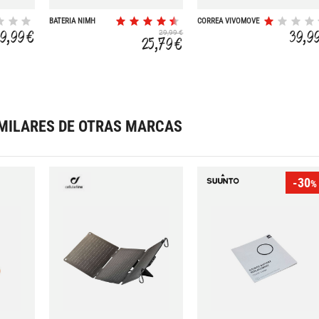
BATERIA NIMH
CORREA VIVOMOVE
RECARGABLE
20 MM
9,99 €
39,9
29,99 €
25,79 €
MILARES DE OTRAS MARCAS
-30
%