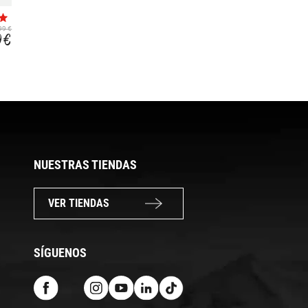
COMFORT BELT
AMBIT POWER
SERVICE KIT
CABLE
29,99 €
99 €
7,99 €
9 €
5,59 €
NUESTRAS TIENDAS
VER TIENDAS
SÍGUENOS