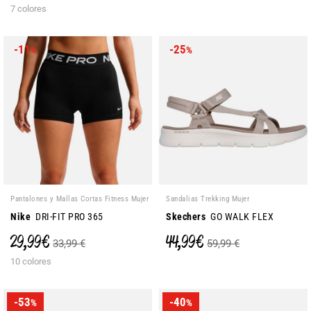
7 colores
-11
-25
%
%
Pantalones y Mallas Cortas Fitness Mujer
Sandalias Trekking Mujer
Nike
DRI-FIT PRO 365
Skechers
GO WALK FLEX
29,99 €
44,99 €
33,99 €
59,99 €
10 colores
-53
-40
%
%