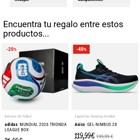
Encuentra tu regalo entre estos
productos...
-20
-40
%
%
Balones de Fútbol
Zapatillas Running Hombre
adidas
MUNDIAL 2026 TRIONDA
Asics
GEL-NIMBUS 28
LEAGUE BOX
119,99 €
199,99 €