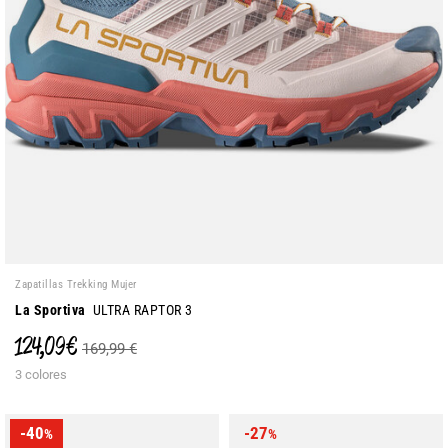
Zapatillas Trekking Mujer
La Sportiva
ULTRA RAPTOR 3
124,09 €
169,99 €
3 colores
-40
-27
%
%