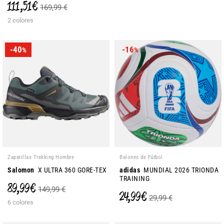
111,51 €
169,99 €
2 colores
-40
-16
%
%
Zapatillas Trekking Hombre
Balones de Fútbol
Salomon
X ULTRA 360 GORE-TEX
adidas
MUNDIAL 2026 TRIONDA
TRAINING
89,99 €
149,99 €
24,99 €
29,99 €
6 colores