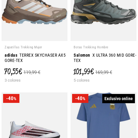
Zapatillas Trekking Mujer
Botas Trekking Hombre
adidas
TERREX SKYCHASER AX5
Salomon
X ULTRA 360 MID GORE-
GORE-TEX
TEX
70,55 €
101,99 €
119,99 €
169,99 €
3 colores
5 colores
-40
-40
Exclusivo online
%
%