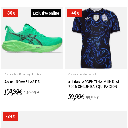
-30
-40
Exclusivo online
%
%
Zapatillas Running Hombre
Camisetas de Fútbol
Asics
NOVABLAST 5
adidas
ARGENTINA MUNDIAL
2026 SEGUNDA EQUIPACION
104,39 €
149,99 €
59,99 €
99,99 €
-34
%