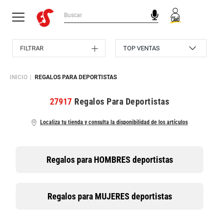
FILTRAR
INICIO
REGALOS PARA DEPORTISTAS
27917
Regalos Para Deportistas
Localiza tu tienda y consulta la disponibilidad de los artículos
R
egalos para
HOMBRES
deportistas
R
egalos para
MUJERES
deportistas