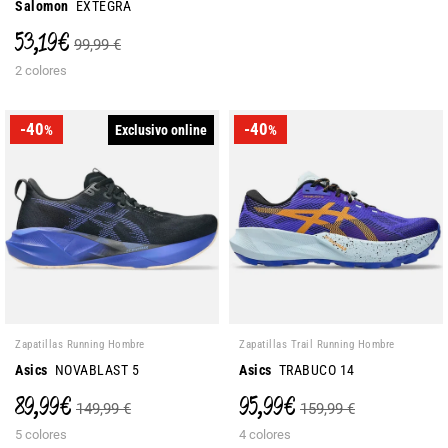
Salomon
EXTEGRA
53,19 €
99,99 €
2 colores
-40
-40
Exclusivo online
%
%
Zapatillas Running Hombre
Zapatillas Trail Running Hombre
Asics
NOVABLAST 5
Asics
TRABUCO 14
89,99 €
95,99 €
149,99 €
159,99 €
5 colores
4 colores