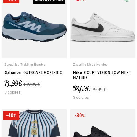
Zapatillas Trekking Hombre
Zapatilla Moda Hombre
Salomon
OUTSCAPE GORE-TEX
Nike
COURT VISION LOW NEXT
NATURE
71,99 €
119,99 €
58,09 €
79,99 €
3 colores
3 colores
-40
-30
%
%