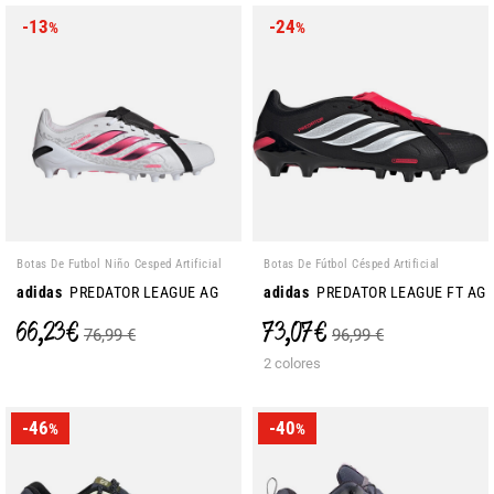
-13
-24
%
%
Botas De Futbol Niño Cesped Artificial
Botas De Fútbol Césped Artificial
adidas
PREDATOR LEAGUE AG
adidas
PREDATOR LEAGUE FT AG
66,23 €
73,07 €
76,99 €
96,99 €
2 colores
-46
-40
%
%