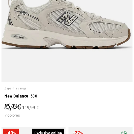
Zapatillas mujer
New Balance
530
85,43 €
119,99 €
7 colores
-40
-27
Exclusivo online
%
%