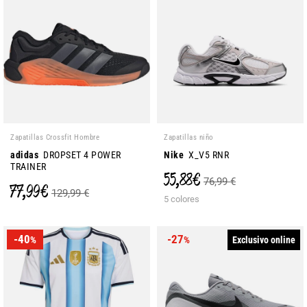
Zapatillas Crossfit Hombre
Zapatillas niño
adidas
DROPSET 4 POWER
Nike
X_V5 RNR
TRAINER
55,88 €
76,99 €
77,99 €
129,99 €
5 colores
-40
-27
Exclusivo online
%
%