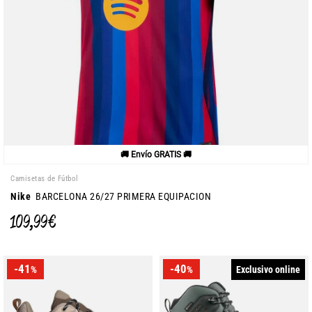
🚚 Envío GRATIS 🚚
Camisetas de Fútbol
Nike
BARCELONA 26/27 PRIMERA EQUIPACION
109,99 €
-41
-40
Exclusivo online
%
%