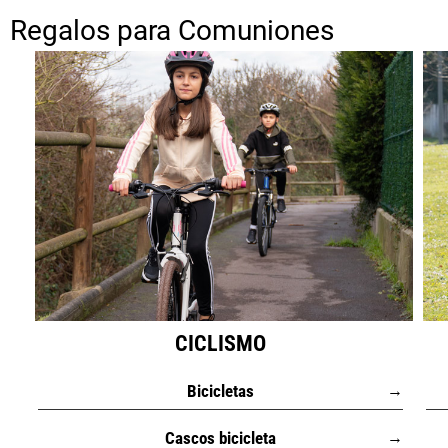
Regalos para Comuniones
CICLISMO
B
icicletas
→
C
ascos bicicleta
→