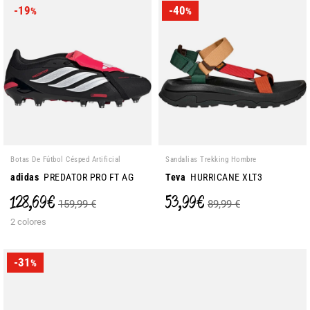
-19
-40
%
%
Botas De Fútbol Césped Artificial
Sandalias Trekking Hombre
adidas
PREDATOR PRO FT AG
Teva
HURRICANE XLT3
128,69 €
53,99 €
159,99 €
89,99 €
2 colores
-31
%