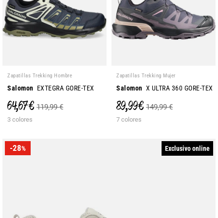
Zapatillas Trekking Hombre
Zapatillas Trekking Mujer
Salomon
EXTEGRA GORE-TEX
Salomon
X ULTRA 360 GORE-TEX
64,67 €
89,99 €
119,99 €
149,99 €
3 colores
7 colores
-28
Exclusivo online
%