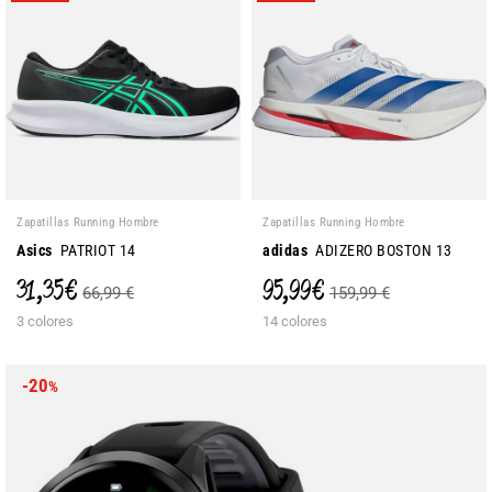
Zapatillas Running Hombre
Zapatillas Running Hombre
Asics
PATRIOT 14
adidas
ADIZERO BOSTON 13
31,35 €
95,99 €
66,99 €
159,99 €
3 colores
14 colores
-20
%