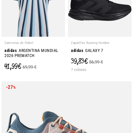
Camisetas de Fútbol
Zapatillas Running Hombre
adidas
ARGENTINA MUNDIAL
adidas
GALAXY 7
2026 PREMATCH
39,83 €
56,99 €
41,99 €
69,99 €
7 colores
-27
%