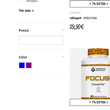
amixpro
⚡ 7% EXTRA ⚡
Ver más
+
Creatinas
Infisport
CREATINA
29,90 €
Precio
Color
⚡ 7% EXTRA ⚡