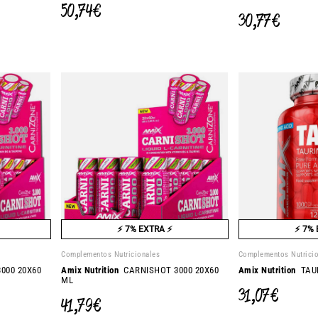
50,74 €
30,77 €
⚡ 7% EXTRA ⚡
⚡ 7% 
Complementos Nutricionales
Complementos Nutrici
000 20X60
Amix Nutrition
CARNISHOT 3000 20X60
Amix Nutrition
TAUR
ML
31,07 €
41,79 €