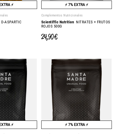
EXTRA ⚡
⚡ 7% EXTRA ⚡
onales
Complementos Nutricionales
D-ASPARTIC
Scientiffic Nutrition
NITRATES + FRUTOS
ROJOS 500G
24,90 €
EXTRA ⚡
⚡ 7% EXTRA ⚡