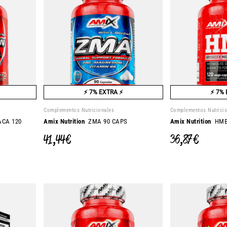
⚡ 7% EXTRA ⚡
⚡ 7% 
Complementos Nutricionales
Complementos Nutrici
CA 120
Amix Nutrition
ZMA 90 CAPS
Amix Nutrition
HMB 
41,44 €
36,87 €