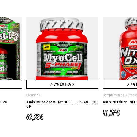
⚡ 7% EXTRA ⚡
⚡ 7% 
Creatinas
Complementos Nutrici
T-V3
Amix Musclecore
MYOCELL 5 PHASE 500
Amix Nutrition
NITR
GR
41,57 €
62,28 €