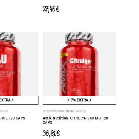
27,46 €
EXTRA ⚡
⚡ 7% EXTRA ⚡
onales
Complementos Nutricionales
INE 120 CAPS
Amix Nutrition
CITRULYN 750 MG 120
CAPS
36,81 €