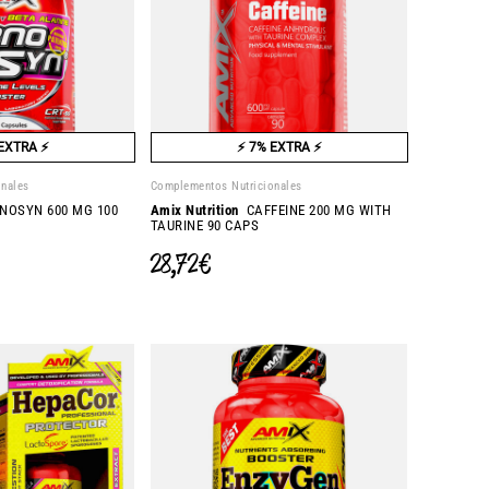
EXTRA ⚡
⚡ 7% EXTRA ⚡
onales
Complementos Nutricionales
OSYN 600 MG 100
Amix Nutrition
CAFFEINE 200 MG WITH
TAURINE 90 CAPS
28,72 €