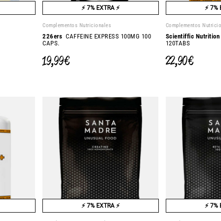
⚡ 7% EXTRA ⚡
⚡ 7% 
Complementos Nutricionales
Complementos Nutrici
226ers
CAFFEINE EXPRESS 100MG 100
Scientiffic Nutrition
CAPS.
120TABS
19,99 €
22,90 €
⚡ 7% EXTRA ⚡
⚡ 7% 