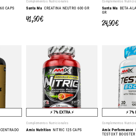
Complementos Nutricionales
Complementos Nutrici
60 CAPS
Santa Ma
CREATINA NEUTRO 600 GR
Santa Ma
BETA-ALA
GR
41,90 €
24,90 €
⚡ 7% EXTRA ⚡
⚡ 7% 
Complementos Nutricionales
Complementos Nutrici
CENTRADO
Amix Nutrition
NITRIC 125 CAPS
Amix Performance
P
TESTOXT BOOSTER 