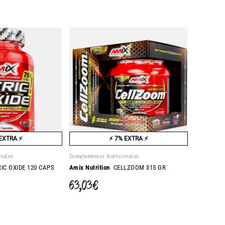
EXTRA ⚡
⚡ 7% EXTRA ⚡
onales
Complementos Nutricionales
IC OXIDE 120 CAPS
Amix Nutrition
CELLZOOM 315 GR
63,03 €