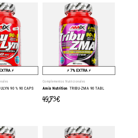
EXTRA ⚡
⚡ 7% EXTRA ⚡
onales
Complementos Nutricionales
ULYN 90 % 90 CAPS
Amix Nutrition
TRIBU-ZMA 90 TABL
49,73 €