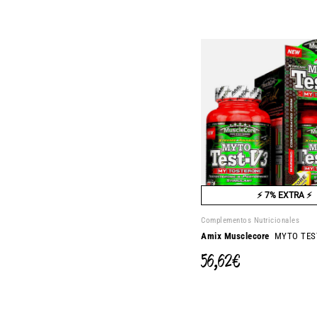
⚡ 7% EXTRA ⚡
Complementos Nutricionales
Amix Musclecore
MYTO TES
56,62 €