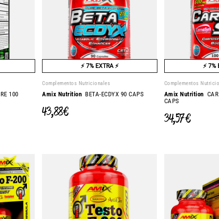
⚡ 7% EXTRA ⚡
⚡ 7% 
Complementos Nutricionales
Complementos Nutrici
RE 100
Amix Nutrition
BETA-ECDYX 90 CAPS
Amix Nutrition
CARN
CAPS
43,88 €
34,57 €