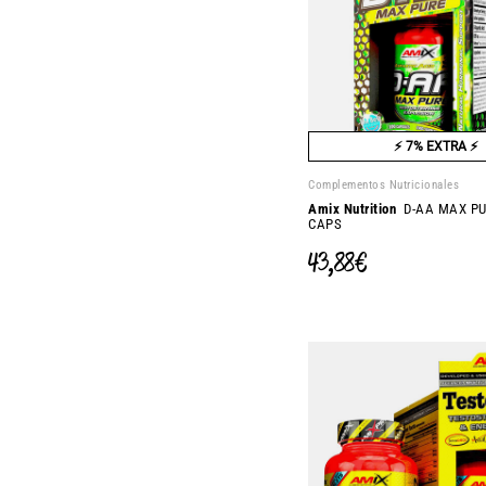
⚡ 7% EXTRA ⚡
Complementos Nutricionales
Amix Nutrition
D-AA MAX PU
CAPS
43,88 €