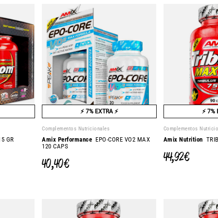
⚡ 7% EXTRA ⚡
⚡ 7% 
Complementos Nutricionales
Complementos Nutrici
5 GR
Amix Performance
EPO-CORE VO2 MAX
Amix Nutrition
TRIB
120 CAPS
44,92 €
40,40 €