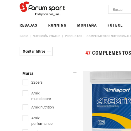
REBAJAS
RUNNING
MONTAÑA
FÚTBOL
INICIO
NUTRICIÓN Y SALUD
PRODUCTOS
COMPLEMENTOS NUTRICIONAL
Ocultar filtros
47
COMPLEMENTOS
Marca
226ers
amix
musclecore
amix nutrition
amix
performance