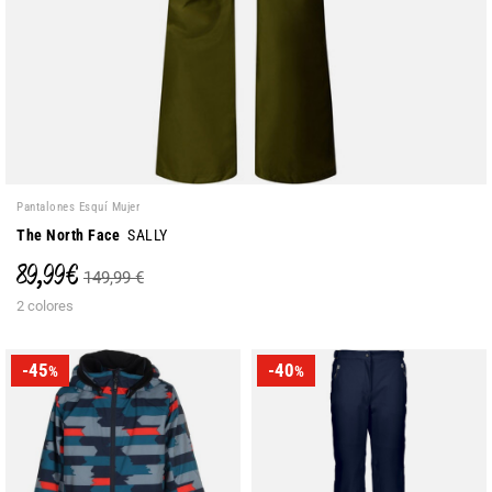
Pantalones Esquí Mujer
The North Face
SALLY
89,99 €
149,99 €
2 colores
-45
-40
%
%