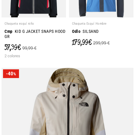
Chaqueta esquí niño
Chaqueta Esquí Hombre
Cmp
KID G JACKET SNAPS HOOD
Odlo
SILSAND
GR
179,99 €
299,99 €
57,39 €
99,99 €
2 colores
-40
%