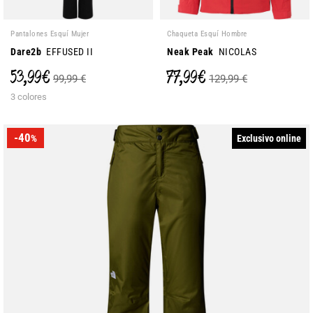
Pantalones Esquí Mujer
Chaqueta Esquí Hombre
Dare2b
EFFUSED II
Neak Peak
NICOLAS
53,99 €
77,99 €
99,99 €
129,99 €
3 colores
-40
Exclusivo online
%