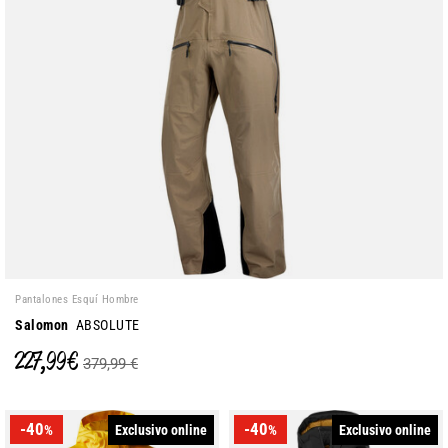
Pantalones Esquí Hombre
Salomon
ABSOLUTE
227,99 €
379,99 €
-40
-40
Exclusivo online
Exclusivo online
%
%