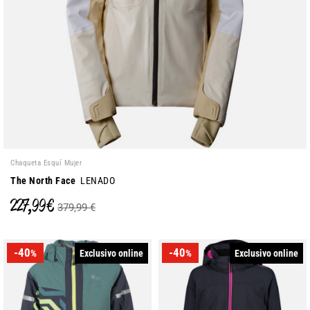
Chaqueta Esquí Mujer
The North Face
LENADO
227,99 €
379,99 €
-40
-40
Exclusivo online
Exclusivo online
%
%