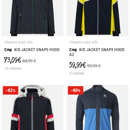
Chaqueta esquí niño
Chaqueta esquí niño
Cmp
KID JACKET SNAPS HOOD
Cmp
KID JACKET SNAPS HOOD
AZ
73,09 €
84,99 €
59,99 €
99,99 €
13 colores
3 colores
-42
-40
%
%