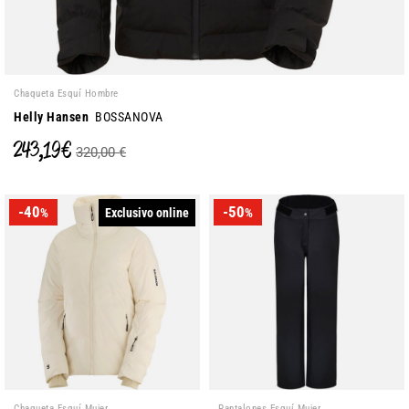
Chaqueta Esquí Hombre
Helly Hansen
BOSSANOVA
243,19 €
320,00 €
-40
-50
Exclusivo online
%
%
Chaqueta Esquí Mujer
Pantalones Esquí Mujer