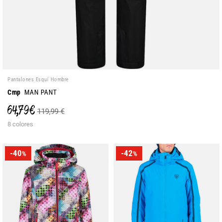
Pantalones Esquí Hombre
Cmp
MAN PANT
64,79 €
119,99 €
8 colores
-40
-42
%
%