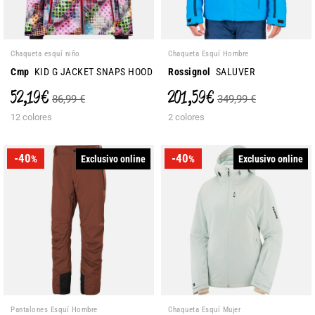
Chaqueta esquí niño
Chaqueta Esquí Hombre
Cmp
KID G JACKET SNAPS HOOD
Rossignol
SALUVER
52,19 €
201,59 €
86,99 €
349,99 €
12 colores
2 colores
-40
-40
Exclusivo online
Exclusivo online
%
%
Pantalones Esquí Hombre
Chaqueta Esquí Mujer