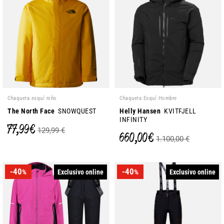
Chaqueta esquí niño
Chaqueta Esquí Hombre
The North Face
SNOWQUEST
Helly Hansen
KVITFJELL
INFINITY
77,99 €
129,99 €
660,00 €
1.100,00 €
-40
-40
Exclusivo online
Exclusivo online
%
%