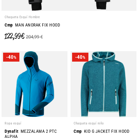
Chaqueta Esquí Hombre
Cmp
MAN ANORAK FIX HOOD
122,99 €
204,99 €
-40
-40
%
%
Ropa esquí
Chaqueta esquí niño
Dynafit
MEZZALAMA 2 PTC
Cmp
KID G JACKET FIX HOOD
ALPHA