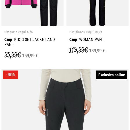
Chaqueta esquí niño
Pantalones Esquí Mujer
Cmp
KID G SET JACKET AND
Cmp
WOMAN PANT
PANT
113,99 €
189,99 €
95,99 €
159,99 €
-40
Exclusivo online
%