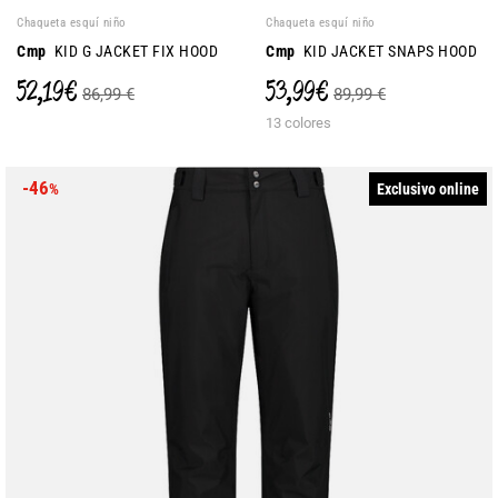
Chaqueta esquí niño
Chaqueta esquí niño
Cmp
KID G JACKET FIX HOOD
Cmp
KID JACKET SNAPS HOOD
52,19 €
53,99 €
86,99 €
89,99 €
13 colores
-46
Exclusivo online
%