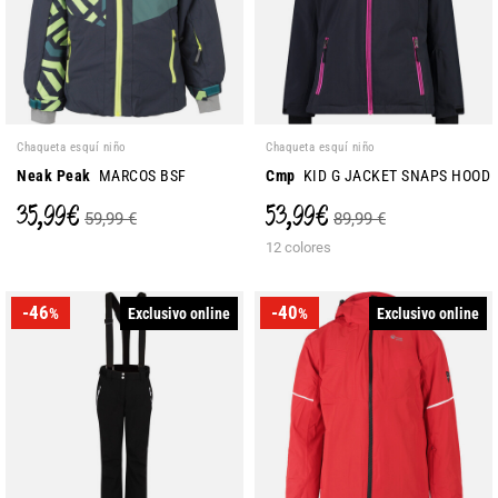
Chaqueta esquí niño
Chaqueta esquí niño
Neak Peak
MARCOS BSF
Cmp
KID G JACKET SNAPS HOOD
35,99 €
53,99 €
59,99 €
89,99 €
12 colores
-46
-40
Exclusivo online
Exclusivo online
%
%