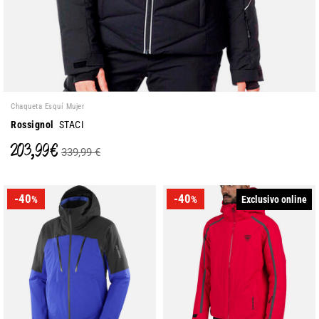
Chaqueta Esquí Mujer
Rossignol
STACI
203,99 €
339,99 €
-40
-40
Exclusivo online
%
%