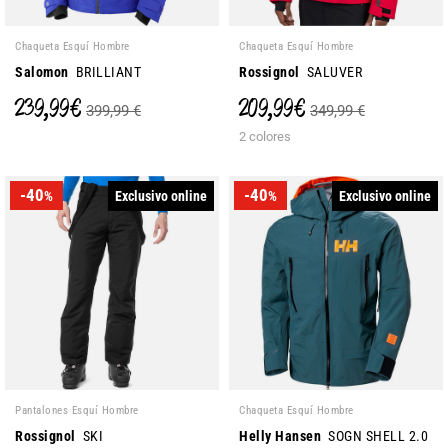
Chaqueta Esquí Hombre
Chaqueta Esquí Hombre
Salomon
BRILLIANT
Rossignol
SALUVER
239,99 €
209,99 €
399,99 €
349,99 €
2 colores
-40
-40
Exclusivo online
Exclusivo online
%
%
Pantalones Esquí Hombre
Chaqueta Esquí Hombre
Rossignol
SKI
Helly Hansen
SOGN SHELL 2.0