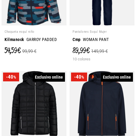
Chaqueta esquí niño
Pantalones Esquí Mujer
Kilmanock
GARROY PADDED
Cmp
WOMAN PANT
54,59 €
89,99 €
99,99 €
149,99 €
10 colores
-40
-40
Exclusivo online
Exclusivo online
%
%