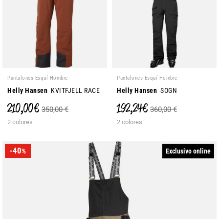
Pantalones Esquí Hombre
Pantalones Esquí Hombre
Helly Hansen
KVITFJELL RACE
Helly Hansen
SOGN
210,00 €
192,24 €
350,00 €
360,00 €
2 colores
2 colores
-40
Exclusivo online
%