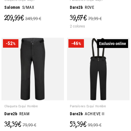
Salomon
S/MAX
Dare2b
ROVE
209,99 €
39,67 €
349,99 €
79,99 €
2 colores
-52
-46
Exclusivo online
%
%
Chaqueta Esquí Hombre
Pantalones Esquí Hombre
Dare2b
REAM
Dare2b
ACHIEVE II
38,39 €
53,39 €
79,99 €
99,99 €