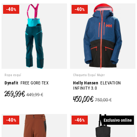
-40
-40
%
%
Ropa esquí
Chaqueta Esquí Mujer
Dynafit
FREE GORE-TEX
Helly Hansen
ELEVATION
INFINITY 3.0
269,99 €
449,99 €
450,00 €
750,00 €
-40
-46
Exclusivo online
%
%