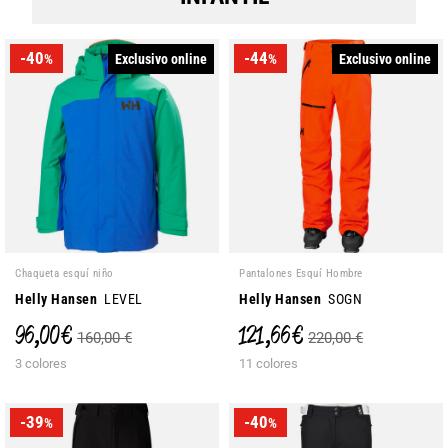
-40
-44
Exclusivo online
Exclusivo online
%
%
Chaqueta esquí niño
Pantalones Esquí Hombre
Helly Hansen
LEVEL
Helly Hansen
SOGN
96,00 €
121,66 €
160,00 €
220,00 €
3 colores
11 colores
-39
-40
%
%