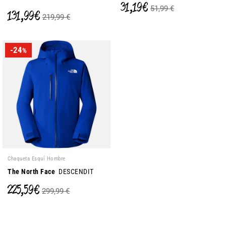
31,19 €
51,99 €
131,99 €
219,99 €
-24
%
Chaqueta Esquí Hombre
The North Face
DESCENDIT
225,59 €
299,99 €