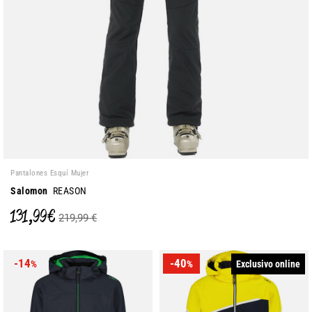
Pantalones Esquí Mujer
Salomon
REASON
131,99 €
219,99 €
-14
-40
Exclusivo online
%
%