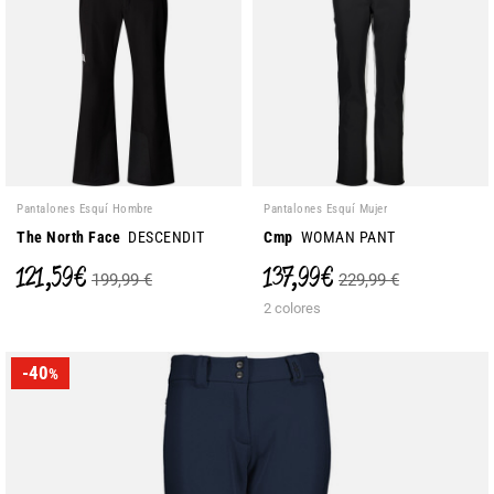
Pantalones Esquí Hombre
Pantalones Esquí Mujer
The North Face
DESCENDIT
Cmp
WOMAN PANT
121,59 €
137,99 €
199,99 €
229,99 €
2 colores
-40
%