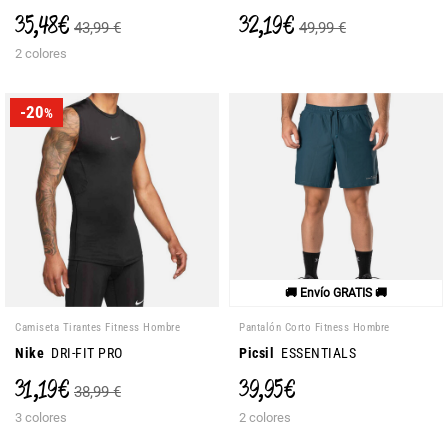
35,48 €
32,19 €
43,99 €
49,99 €
2 colores
-20
%
🚚 Envío GRATIS 🚚
Camiseta Tirantes Fitness Hombre
Pantalón Corto Fitness Hombre
Nike
DRI-FIT PRO
Picsil
ESSENTIALS
31,19 €
39,95 €
38,99 €
3 colores
2 colores