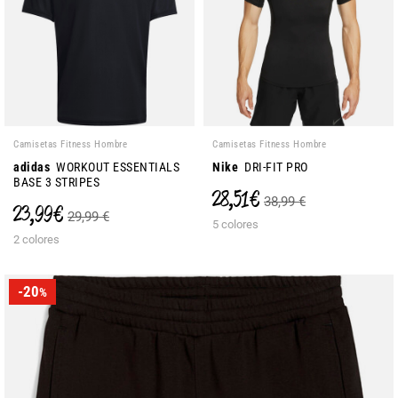
Camisetas Fitness Hombre
Camisetas Fitness Hombre
adidas
WORKOUT ESSENTIALS
Nike
DRI-FIT PRO
BASE 3 STRIPES
28,51 €
38,99 €
23,99 €
29,99 €
5 colores
2 colores
-20
%