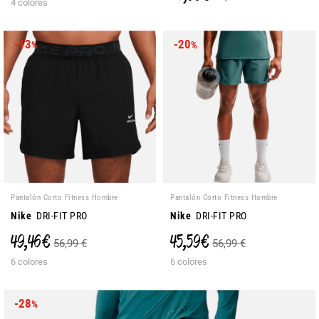
4 colores
-13
-20
%
%
Pantalón Corto Fitness Hombre
Pantalón Corto Fitness Hombre
Nike
DRI-FIT PRO
Nike
DRI-FIT PRO
49,46 €
45,59 €
56,99 €
56,99 €
6 colores
6 colores
-28
%