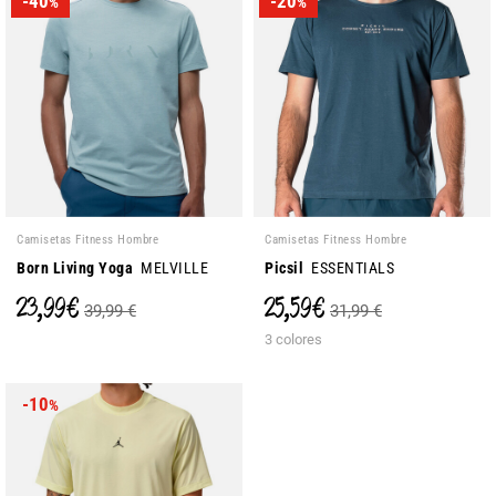
-40
-20
%
%
Camisetas Fitness Hombre
Camisetas Fitness Hombre
Born Living Yoga
MELVILLE
Picsil
ESSENTIALS
23,99 €
25,59 €
39,99 €
31,99 €
3 colores
-10
%