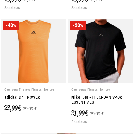
31,99 €
31,99 €
3 colores
3 colores
-40
-20
%
%
Camiseta Tirantes Fitness Hombre
Camisetas Fitness Hombre
adidas
D4T POWER
Nike
DRI-FIT JORDAN SPORT
ESSENTIALS
23,99 €
39,99 €
31,99 €
39,99 €
2 colores