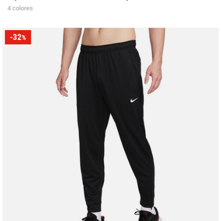
4 colores
-32
%