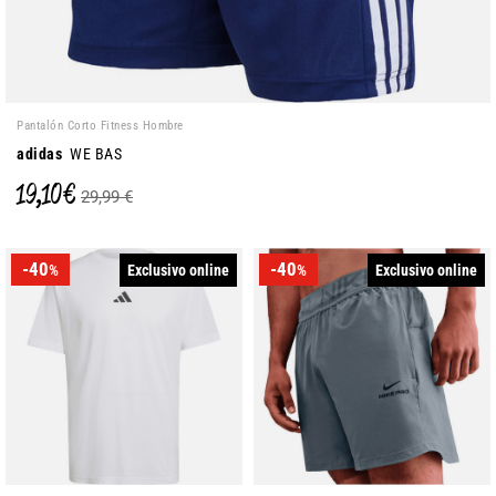
Pantalón Corto Fitness Hombre
adidas
WE BAS
19,10 €
29,99 €
-40
-40
Exclusivo online
Exclusivo online
%
%