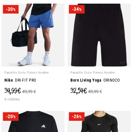
-30
-34
%
%
Pantalón Corto Fitness Hombre
Pantalón Corto Fitness Hombre
Nike
DRI-FIT PRO
Born Living Yoga
ORINOCO
34,99 €
32,54 €
49,99 €
49,99 €
6 colores
-20
-26
%
%