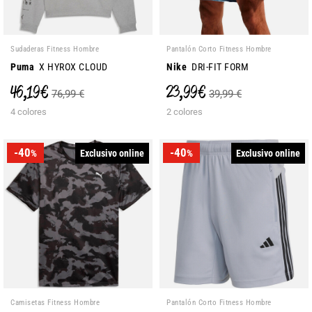
Sudaderas Fitness Hombre
Pantalón Corto Fitness Hombre
Puma
X HYROX CLOUD
Nike
DRI-FIT FORM
46,19 €
23,99 €
76,99 €
39,99 €
4 colores
2 colores
-40
-40
Exclusivo online
Exclusivo online
%
%
Camisetas Fitness Hombre
Pantalón Corto Fitness Hombre