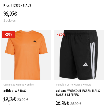
Picsil
ESSENTIALS
39,95 €
2 colores
-20
-25
%
%
Camisetas Fitness Hombre
Pantalón Corto Fitness Hombre
adidas
WE BAS
adidas
WORKOUT ESSENTIALS
BASE 3 STRIPES
19,19 €
23,99 €
26,99 €
35,99 €