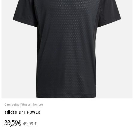
Camisetas Fitness Hombre
adidas
D4T POWER
33,59 €
49,99 €