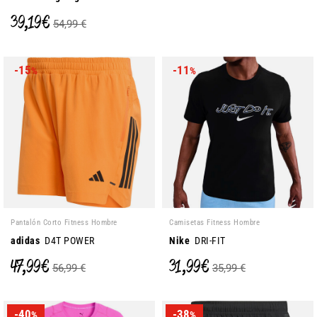
39,19 €
54,99 €
-15
-11
%
%
Pantalón Corto Fitness Hombre
Camisetas Fitness Hombre
adidas
D4T POWER
Nike
DRI-FIT
47,99 €
31,99 €
56,99 €
35,99 €
-40
-38
%
%