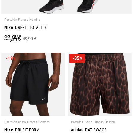
Pantalón Fitness Hombre
Nike
DRI-FIT TOTALITY
33,94 €
49,99 €
-19
-35
%
%
Pantalón Corto Fitness Hombre
Pantalón Corto Fitness Hombre
Nike
DRI-FIT FORM
adidas
D4T PWAOP