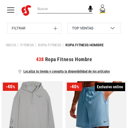
FILTRAR
INICIO
FITNESS
ROPA FITNESS
ROPA FITNESS HOMBRE
438
Ropa Fitness Hombre
Localiza tu tienda y consulta la disponibilidad de los artículos
-40
-40
Exclusivo online
%
%