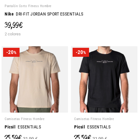
Pantalón Corto Fitness Hombre
Nike
DRI-FIT JORDAN SPORT ESSENTIALS
39,99 €
2 colores
-20
-20
%
%
Camisetas Fitness Hombre
Camisetas Fitness Hombre
Picsil
ESSENTIALS
Picsil
ESSENTIALS
25,59 €
25,59 €