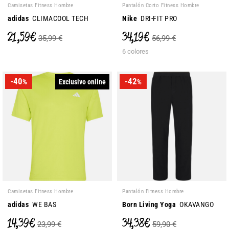
Camisetas Fitness Hombre
Pantalón Corto Fitness Hombre
adidas
CLIMACOOL TECH
Nike
DRI-FIT PRO
21,59 €
34,19 €
35,99 €
56,99 €
6 colores
-40
-42
Exclusivo online
%
%
Camisetas Fitness Hombre
Pantalón Fitness Hombre
adidas
WE BAS
Born Living Yoga
OKAVANGO
14,39 €
34,38 €
23,99 €
59,90 €