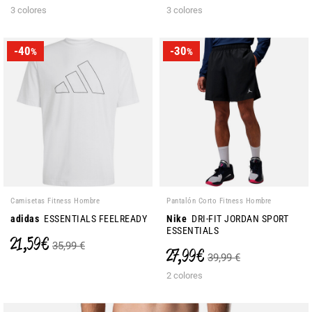
3 colores
3 colores
-40
-30
%
%
Camisetas Fitness Hombre
Pantalón Corto Fitness Hombre
adidas
ESSENTIALS FEELREADY
Nike
DRI-FIT JORDAN SPORT
ESSENTIALS
21,59 €
35,99 €
27,99 €
39,99 €
2 colores