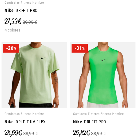
Camisetas Fitness Hombre
Nike
DRI-FIT PRO
27,99 €
39,99 €
4 colores
-26
-31
%
%
Camisetas Fitness Hombre
Camiseta Tirantes Fitness Hombre
Nike
DRI-FIT UV FLEX
Nike
DRI-FIT PRO
28,69 €
26,82 €
38,99 €
38,99 €