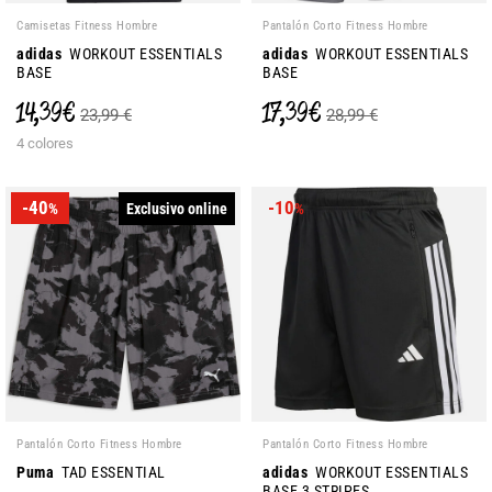
Camisetas Fitness Hombre
Pantalón Corto Fitness Hombre
adidas
WORKOUT ESSENTIALS
adidas
WORKOUT ESSENTIALS
BASE
BASE
14,39 €
17,39 €
23,99 €
28,99 €
4 colores
-40
-10
Exclusivo online
%
%
Pantalón Corto Fitness Hombre
Pantalón Corto Fitness Hombre
Puma
TAD ESSENTIAL
adidas
WORKOUT ESSENTIALS
BASE 3 STRIPES