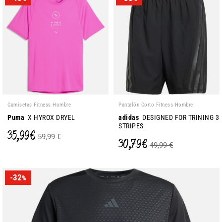
Camisetas Fitness Hombre
Pantalón Corto Fitness Hombre
Puma
X HYROX DRYEL
adidas
DESIGNED FOR TRINING 3
STRIPES
35,99 €
59,99 €
30,79 €
49,99 €
-32
%