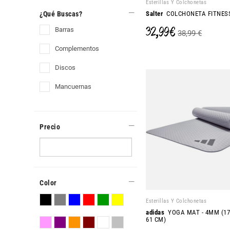
Esterillas Y Colchonetas
¿Qué Buscas?
Salter
COLCHONETA FITNES
32,99 €
barras
38,99 €
complementos
discos
mancuernas
Precio
Color
Esterillas Y Colchonetas
adidas
YOGA MAT - 4MM (17
61 CM)