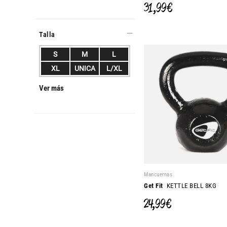
31,99 €
Talla
S
M
L
XL
UNICA
L/XL
Ver más
Mancuernas
Get Fit
KETTLE BELL 8KG
24,99 €