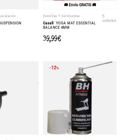
🚚 Envío GRATIS 🚚
usculación
Esterillas Y Colchonetas
5
colores
SUSPENSION
Casall
YOGA MAT ESSENTIAL
BALANCE 4MM
39,99 €
-12
%