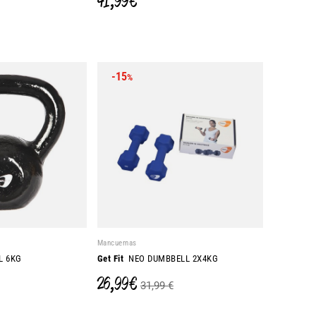
41,99 €
-15
%
Mancuernas
L 6KG
Get Fit
NEO DUMBBELL 2X4KG
26,99 €
31,99 €