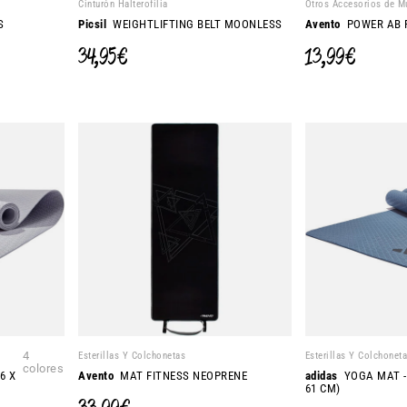
Cinturón Halterofilia
Otros Accesorios de M
S
Picsil
WEIGHTLIFTING BELT MOONLESS
Avento
POWER AB 
34,95 €
13,99 €
4
Esterillas Y Colchonetas
Esterillas Y Colchonet
colores
6 X
Avento
MAT FITNESS NEOPRENE
adidas
YOGA MAT -
61 CM)