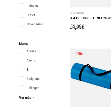
rebajas
Mancuernas
outlet
Get Fit
DUMBBELL SET 20 K
novedades
59,99 €
Marca
adidas
-15
%
avento
bh
bodytone
bollinger
Ver más
+