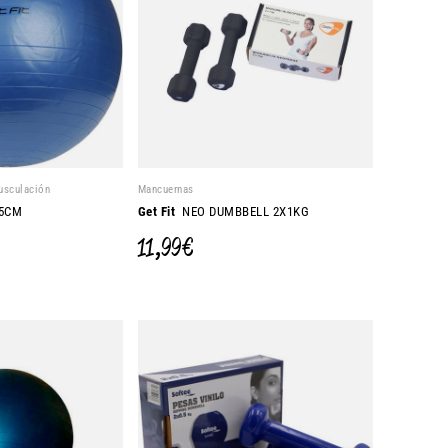
usculación
Mancuernas
5CM
Get Fit
NEO DUMBBELL 2X1KG
11,99 €