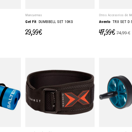
Mancuernas
Otros Accesorios de M
G
Get Fit
DUMBBELL SET 10KG
Avento
TRX SET D 
29,99 €
47,99 €
74,99 €