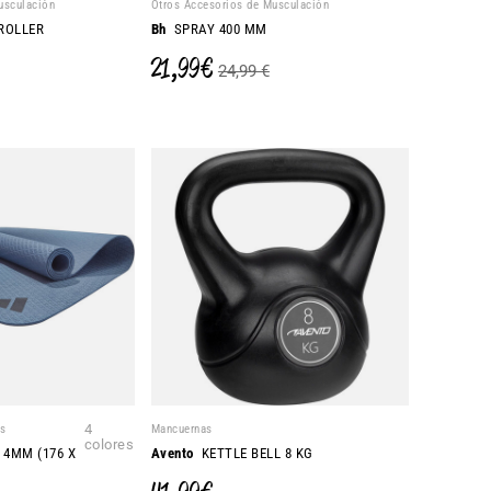
usculación
Otros Accesorios de Musculación
ROLLER
Bh
SPRAY 400 MM
21,99 €
24,99 €
as
4
Mancuernas
colores
 4MM (176 X
Avento
KETTLE BELL 8 KG