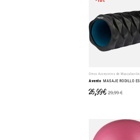
-10
%
Otros Accesorios de Musculación
Avento
MASAJE RODILLO E
26,99 €
29,99 €