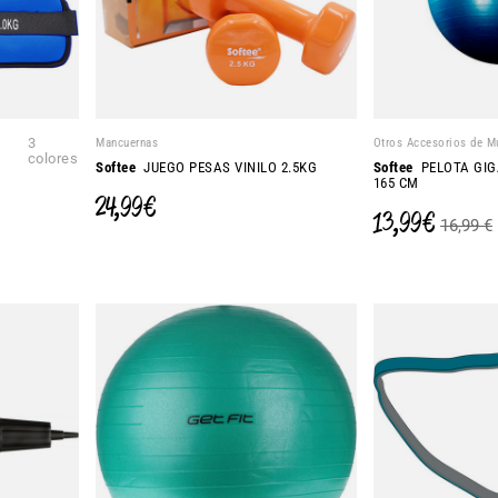
3
Mancuernas
Otros Accesorios de M
colores
Softee
JUEGO PESAS VINILO 2.5KG
Softee
PELOTA GIG
G
165 CM
24,99 €
13,99 €
16,99 €