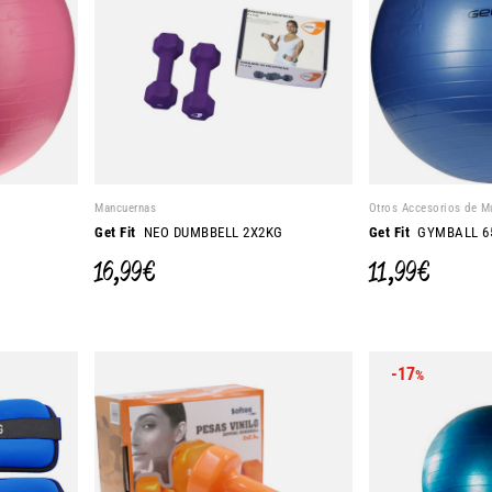
Mancuernas
Otros Accesorios de M
Get Fit
NEO DUMBBELL 2X2KG
Get Fit
GYMBALL 6
16,99 €
11,99 €
-17
%