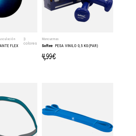
usculación
3
Mancuernas
colores
ANTE FLEX
Softee
PESA VINILO 0,5 KG(PAR)
4,99 €