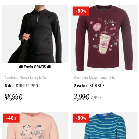
-50
%
🚚 Envío GRATIS 🚚
Camiseta Manga Larga Niña
Camiseta Manga Larga Niña
Nike
DRI-FIT PRO
Seafor
BUBBLE
48,99 €
3,99 €
7,99 €
-40
-50
%
%