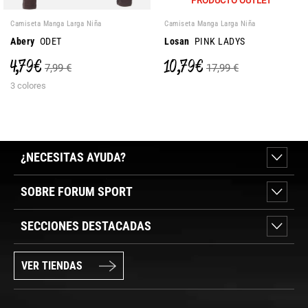
PRODUCTO OUTLET
Camiseta Manga Larga Niña
Camiseta Manga Larga Niña
Abery
ODET
Losan
PINK LADYS
4,79 €
10,79 €
7,99 €
17,99 €
3 colores
¿NECESITAS AYUDA?
SOBRE FORUM SPORT
SECCIONES DESTACADAS
VER TIENDAS