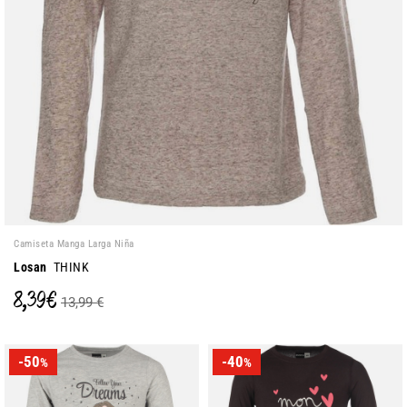
Camiseta Manga Larga Niña
Losan
THINK
8,39 €
13,99 €
-50
-40
%
%