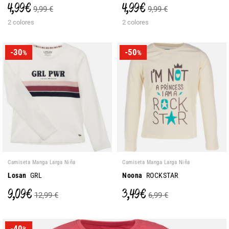
4,99 €
4,99 €
9,99 €
9,99 €
2 colores
2 colores
-30
-50
%
%
Camiseta Manga Larga Niña
Camiseta Manga Larga Niña
Losan
GRL
Noona
ROCKSTAR
9,09 €
3,49 €
12,99 €
6,99 €
-40