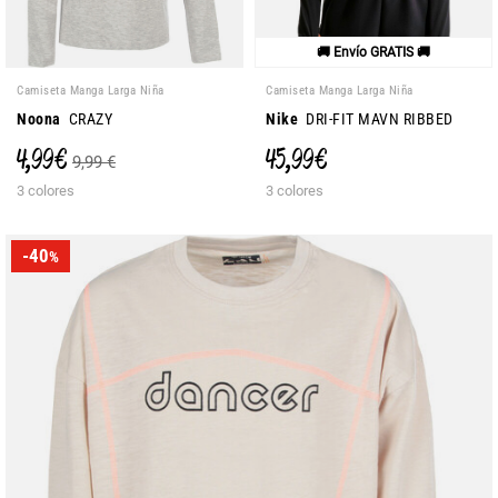
🚚 Envío GRATIS 🚚
Camiseta Manga Larga Niña
Camiseta Manga Larga Niña
Noona
CRAZY
Nike
DRI-FIT MAVN RIBBED
4,99 €
45,99 €
9,99 €
3 colores
3 colores
-40
%