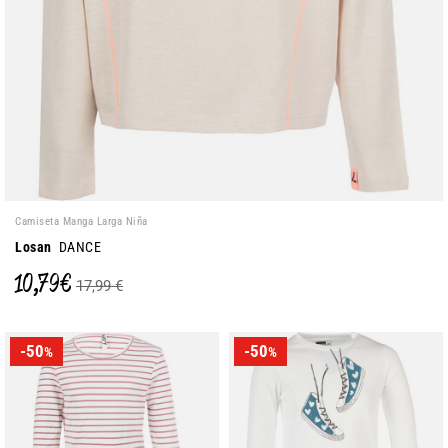
Camiseta Manga Larga Niña
Losan
DANCE
10,79 €
17,99 €
-50
-50
%
%