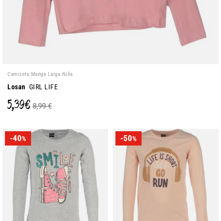
Camiseta Manga Larga Niña
Losan
GIRL LIFE
5,39 €
8,99 €
-40
-50
%
%