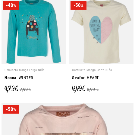
-40
-50
%
%
Camiseta Manga Larga Niña
Camiseta Manga Corta Niña
Noona
WINTER
Seafor
HEART
4,79 €
4,49 €
7,99 €
8,99 €
-50
%