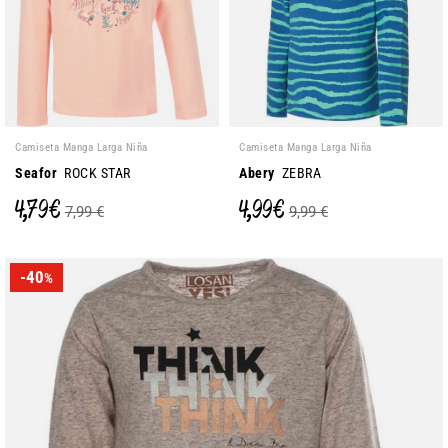
Camiseta Manga Larga Niña
Camiseta Manga Larga Niña
Seafor
ROCK STAR
Abery
ZEBRA
4,79 €
4,99 €
7,99 €
9,99 €
-40
%