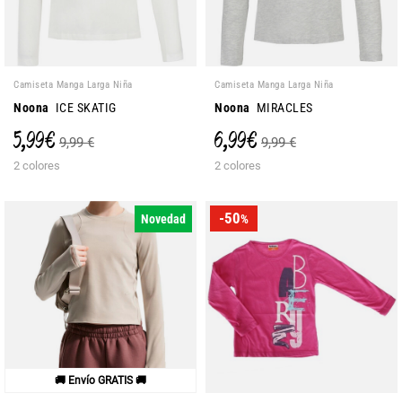
Camiseta Manga Larga Niña
Camiseta Manga Larga Niña
Noona
ICE SKATIG
Noona
MIRACLES
5,99 €
6,99 €
9,99 €
9,99 €
2 colores
2 colores
-50
Novedad
%
🚚 Envío GRATIS 🚚