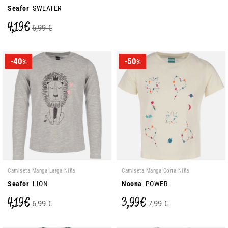
Seafor
SWEATER
4,19 €
6,99 €
-40
-50
%
%
Camiseta Manga Larga Niña
Camiseta Manga Corta Niña
Seafor
LION
Noona
POWER
4,19 €
3,99 €
6,99 €
7,99 €