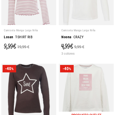
Camiseta Manga Larga Niña
Camiseta Manga Larga Niña
Losan
T-SHIRT RIB
Noona
CRAZY
9,99 €
4,99 €
19,99 €
9,99 €
3 colores
-40
-40
%
%