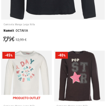
Camiseta Manga Larga Niña
Nameit
OCTAVIA
7,79 €
12,99 €
-45
-40
%
%
PRODUCTO OUTLET