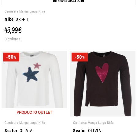
🚚 Envío GRATIS 🚚
Camiseta Manga Larga Niña
Nike
DRI-FIT
45,99 €
3 colores
-50
-50
%
%
PRODUCTO OUTLET
Camiseta Manga Larga Niña
Camiseta Manga Larga Niña
Seafor
OLIVIA
Seafor
OLIVIA