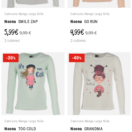
Camiseta Manga Larga Niña
Camiseta Manga Larga Niña
Noona
SMILE ZAP
Noona
GO RUN
5,99 €
4,99 €
9,99 €
9,99 €
2 colores
2 colores
-30
-40
%
%
Camiseta Manga Larga Niña
Camiseta Manga Larga Niña
Noona
TOO COLD
Noona
GRANDMA