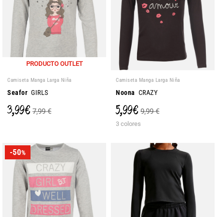
PRODUCTO OUTLET
Camiseta Manga Larga Niña
Camiseta Manga Larga Niña
Seafor
GIRLS
Noona
CRAZY
3,99 €
5,99 €
7,99 €
9,99 €
3 colores
-50
%