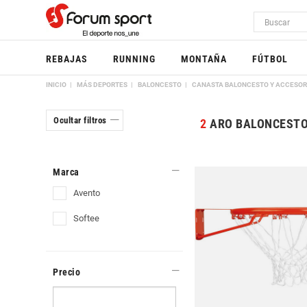
REBAJAS
RUNNING
MONTAÑA
FÚTBOL
INICIO
MÁS DEPORTES
BALONCESTO
CANASTA BALONCESTO Y ACCESOR
Ocultar filtros
2
ARO BALONCEST
Marca
avento
softee
Precio