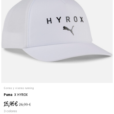
Gorras y viseras running
Puma
X HYROX
16,46 €
26,99 €
3 colores