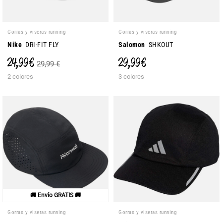
Gorras y viseras running
Gorras y viseras running
Nike
DRI-FIT FLY
Salomon
SHKOUT
24,99 €
29,99 €
29,99 €
2 colores
3 colores
🚚 Envío GRATIS 🚚
Gorras y viseras running
Gorras y viseras running