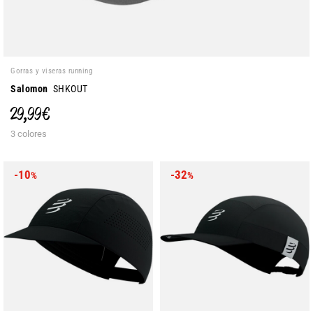
Gorras y viseras running
Salomon
SHKOUT
29,99 €
3 colores
-10
-32
%
%