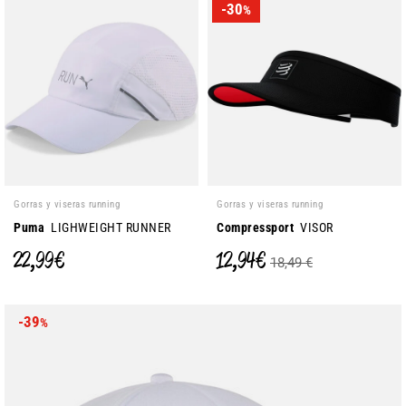
-30
%
Gorras y viseras running
Gorras y viseras running
Puma
LIGHWEIGHT RUNNER
Compressport
VISOR
22,99 €
12,94 €
18,49 €
-39
%