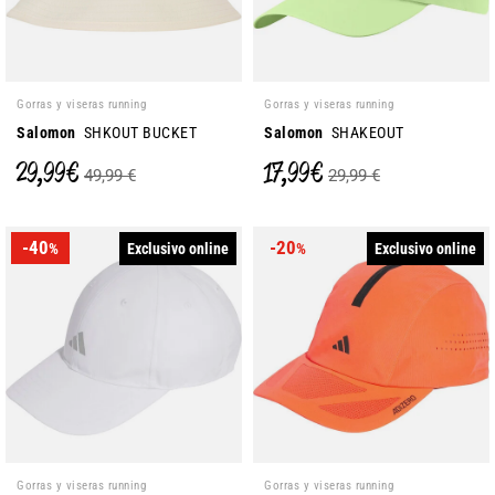
Gorras y viseras running
Gorras y viseras running
Salomon
SHKOUT BUCKET
Salomon
SHAKEOUT
29,99 €
17,99 €
49,99 €
29,99 €
-40
-20
Exclusivo online
Exclusivo online
%
%
Gorras y viseras running
Gorras y viseras running