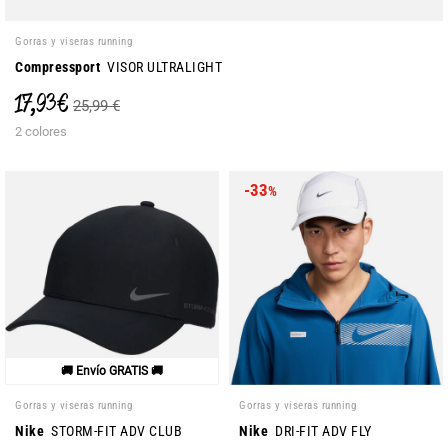
Gorras y viseras running
Compressport
VISOR ULTRALIGHT
17,93 €
25,99 €
2 colores
-33
%
🚚 Envío GRATIS 🚚
Gorras y viseras running
Gorras y viseras running
Nike
STORM-FIT ADV CLUB
Nike
DRI-FIT ADV FLY