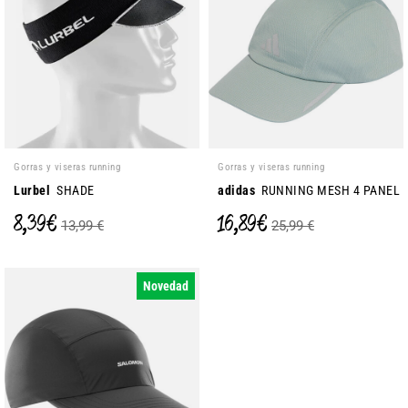
Gorras y viseras running
Gorras y viseras running
Lurbel
SHADE
adidas
RUNNING MESH 4 PANEL
8,39 €
16,89 €
13,99 €
25,99 €
Novedad