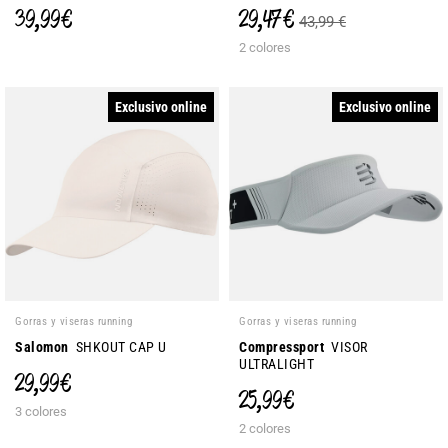
39,99 €
29,47 €
43,99 €
2 colores
Exclusivo online
Exclusivo online
Gorras y viseras running
Gorras y viseras running
Salomon
SHKOUT CAP U
Compressport
VISOR
ULTRALIGHT
29,99 €
25,99 €
3 colores
2 colores