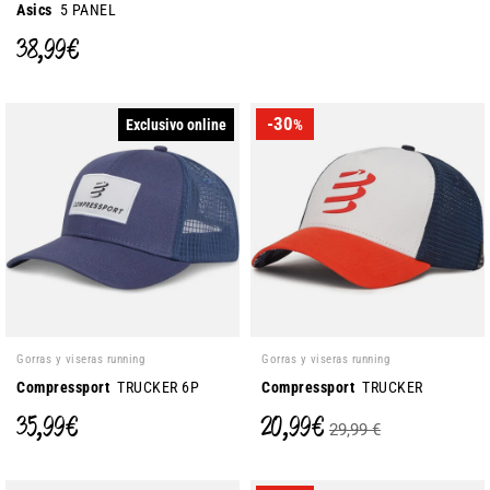
Asics
5 PANEL
38,99 €
-30
Exclusivo online
%
Gorras y viseras running
Gorras y viseras running
Compressport
TRUCKER 6P
Compressport
TRUCKER
35,99 €
20,99 €
29,99 €