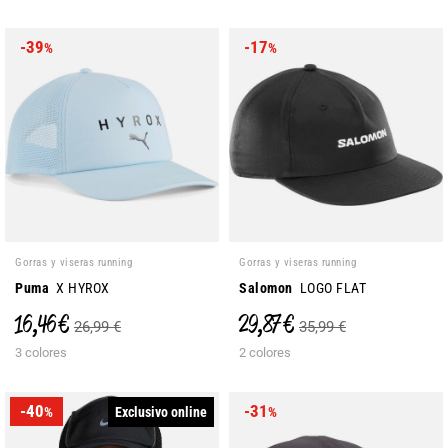
-39
-17
%
%
Gorras y viseras running
Gorras y viseras running
Puma
X HYROX
Salomon
LOGO FLAT
16,46 €
29,87 €
26,99 €
35,99 €
3 colores
2 colores
-40
-31
Exclusivo online
%
%