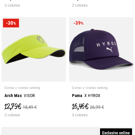
2 colores
2 colores
-30
-39
%
%
Gorras y viseras running
Gorras y viseras running
Arch Max
VISOR
Puma
X HYROX
12,79 €
16,46 €
18,49 €
26,99 €
2 colores
3 colores
Exclusivo online