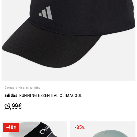
Gorras y viseras running
adidas
RUNNING ESSENTIAL CLIMACOOL
19,99 €
-40
-35
%
%