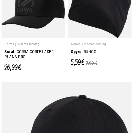
Gorras y viseras running
Gorras y viseras running
Sural
GORRA CORTE LASER
Spyro
RUNGO
PLANA PRO
5,59 €
7,99 €
26,99 €