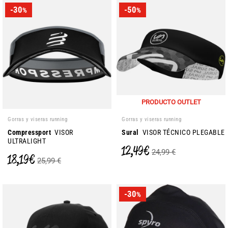
-30
-50
%
%
PRODUCTO OUTLET
Gorras y viseras running
Gorras y viseras running
Compressport
VISOR
Sural
VISOR TÉCNICO PLEGABLE
ULTRALIGHT
12,49 €
24,99 €
18,19 €
25,99 €
-30
%