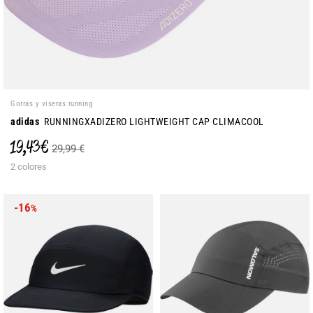
Gorras y viseras running
adidas
RUNNINGXADIZERO LIGHTWEIGHT CAP CLIMACOOL
19,43 €
29,99 €
2 colores
-16
%