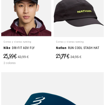
Gorras y viseras running
Gorras y viseras running
Nike
DRI-FIT ADV FLY
Nathan
RUN COOL STASH HAT
25,99 €
23,77 €
43,99 €
34,95 €
2 colores