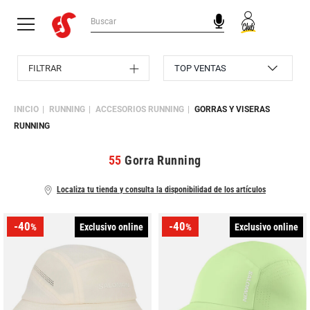
FILTRAR
INICIO
RUNNING
ACCESORIOS RUNNING
GORRAS Y VISERAS
RUNNING
55
Gorra Running
Localiza tu tienda y consulta la disponibilidad de los artículos
-40
-40
Exclusivo online
Exclusivo online
%
%