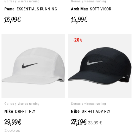
Gorras y viseras running
Gorras y viseras running
Puma
ESSENTIALS RUNNING
Arch Max
SOFT VISOR
16,49 €
19,99 €
-20
%
Gorras y viseras running
Gorras y viseras running
Nike
DRI-FIT FLY
Nike
DRI-FIT ADV FLY
29,99 €
27,19 €
33,99 €
2 colores