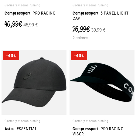
Gorras y viseras running
Gorras y viseras running
Compressport
PRO RACING
Compressport
5 PANEL LIGHT
CAP
40,99 €
45,99 €
26,99 €
39,99 €
2 colores
-40
-40
%
%
Gorras y viseras running
Gorras y viseras running
Asics
ESSENTIAL
Compressport
PRO RACING
VISOR