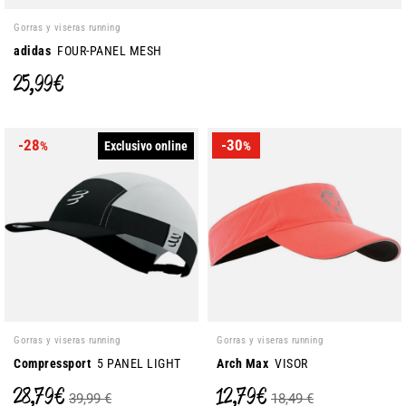
Gorras y viseras running
adidas
FOUR-PANEL MESH
25,99 €
-28
-30
Exclusivo online
%
%
Gorras y viseras running
Gorras y viseras running
Compressport
5 PANEL LIGHT
Arch Max
VISOR
28,79 €
12,79 €
39,99 €
18,49 €