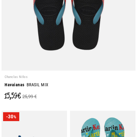
Chanclas Niños
Havaianas
BRASIL MIX
15,59 €
25,99 €
-30
%