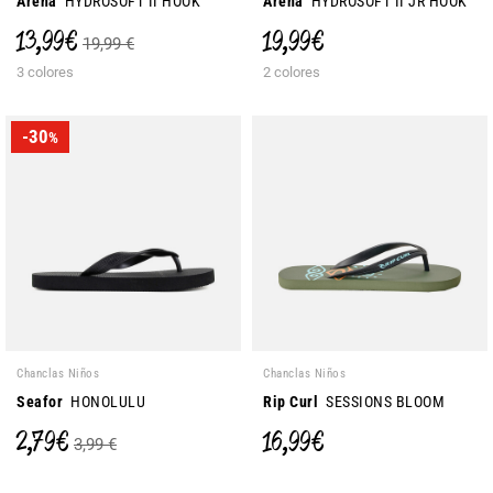
Arena
HYDROSOFT II HOOK
Arena
HYDROSOFT II JR HOOK
13,99 €
19,99 €
19,99 €
3 colores
2 colores
-30
%
Chanclas Niños
Chanclas Niños
Seafor
HONOLULU
Rip Curl
SESSIONS BLOOM
2,79 €
16,99 €
3,99 €