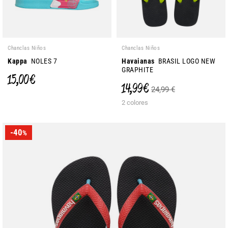
Chanclas Niños
Chanclas Niños
Kappa
NOLES 7
Havaianas
BRASIL LOGO NEW
GRAPHITE
15,00 €
14,99 €
24,99 €
2 colores
-40
%