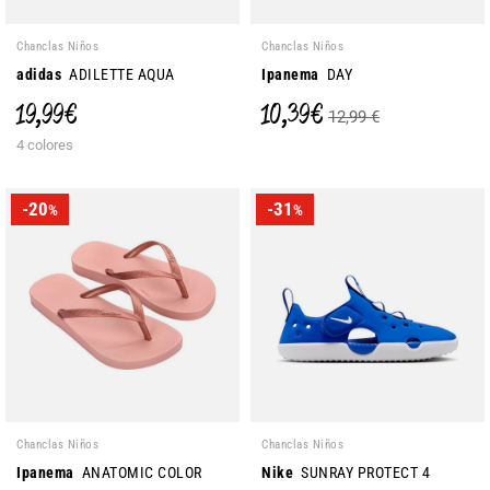
Chanclas Niños
Chanclas Niños
adidas
ADILETTE AQUA
Ipanema
DAY
19,99 €
10,39 €
12,99 €
4 colores
-20
-31
%
%
Chanclas Niños
Chanclas Niños
Ipanema
ANATOMIC COLOR
Nike
SUNRAY PROTECT 4