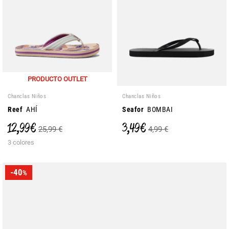
PRODUCTO OUTLET
Chanclas Niños
Chanclas Niños
Reef
AHÍ
Seafor
BOMBAI
12,99 €
3,49 €
25,99 €
4,99 €
3 colores
-40
%