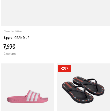
Chanclas Niños
Spyro
GRAND JR
7,99 €
2 colores
-20
%