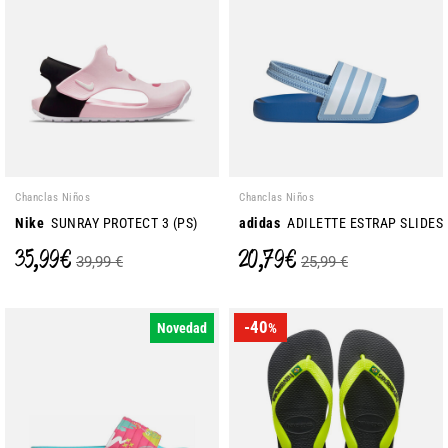
Chanclas Niños
Chanclas Niños
Nike
SUNRAY PROTECT 3 (PS)
adidas
ADILETTE ESTRAP SLIDES
35,99 €
20,79 €
39,99 €
25,99 €
-40
Novedad
%