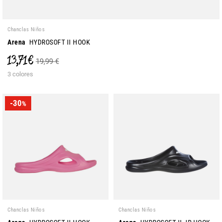
Chanclas Niños
Arena
HYDROSOFT II HOOK
13,71 €
19,99 €
3 colores
-30
%
Chanclas Niños
Chanclas Niños