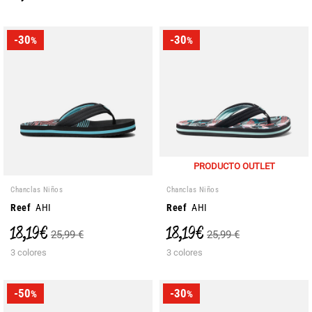
-30
-30
%
%
PRODUCTO OUTLET
Chanclas Niños
Chanclas Niños
Reef
AHI
Reef
AHI
18,19 €
18,19 €
25,99 €
25,99 €
3 colores
3 colores
-50
-30
%
%