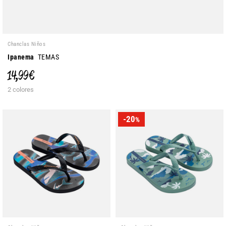
Chanclas Niños
Ipanema
TEMAS
14,99 €
2 colores
-20
%