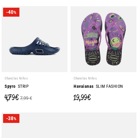
-40
%
Chanclas Niños
Chanclas Niños
Spyro
STRIP
Havaianas
SLIM FASHION
4,79 €
19,99 €
7,99 €
-38
%