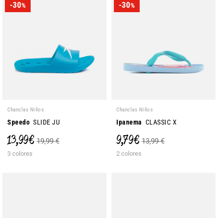
-30
-30
%
%
Chanclas Niños
Chanclas Niños
Speedo
SLIDE JU
Ipanema
CLASSIC X
13,99 €
9,79 €
19,99 €
13,99 €
3 colores
2 colores