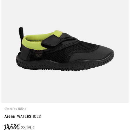
Chanclas Niños
Arena
WATERSHOES
14,68 €
23,99 €