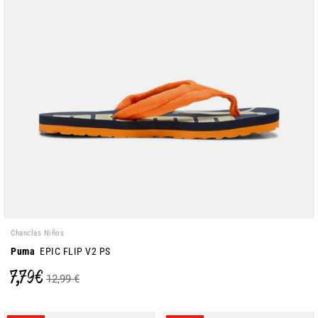
Chanclas Niños
Puma
EPIC FLIP V2 PS
7,79 €
12,99 €