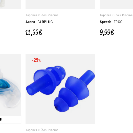
Tapones Oídos Piscina
Tapones Oídos Piscina
Arena
EARPLUG
Speedo
ERGO
11,99 €
9,99 €
-25
%

Tapones Oídos Piscina