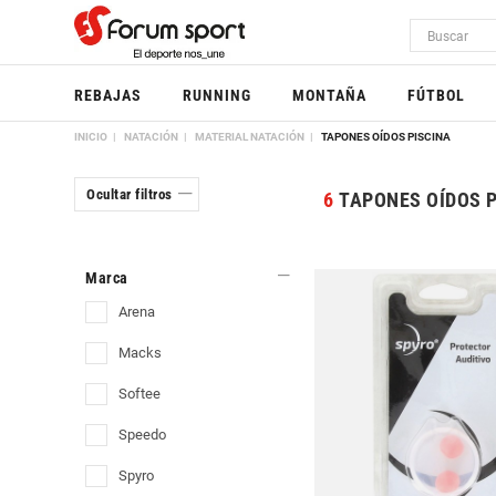
REBAJAS
RUNNING
MONTAÑA
FÚTBOL
INICIO
NATACIÓN
MATERIAL NATACIÓN
TAPONES OÍDOS PISCINA
Ocultar filtros
6
TAPONES OÍDOS P
Marca
arena
macks
softee
speedo
spyro