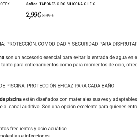
ROTEK
Softee
TAPONES OIDO SILICONA SILFIX
2,99 €
3,99 €
NA: PROTECCIÓN, COMODIDAD Y SEGURIDAD PARA DISFRUTA
na
son un accesorio esencial para evitar la entrada de agua en el
es tanto para entrenamientos como para momentos de ocio, ofre
DE PISCINA: PROTECCIÓN EFICAZ PARA CADA BAÑO
de piscina
están diseñados con materiales suaves y adaptable
e al canal auditivo. Son una opción excelente para quienes ent
ntos frecuentes y ocio acuático.
molestias e infecciones.