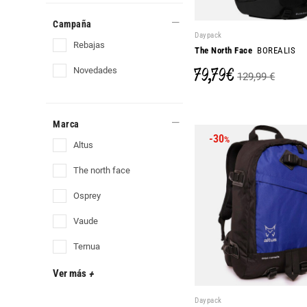
Campaña
Daypack
rebajas
The North Face
BOREALIS
79,79 €
novedades
129,99 €
Marca
-30
%
altus
the north face
osprey
vaude
ternua
Ver más
+
Daypack