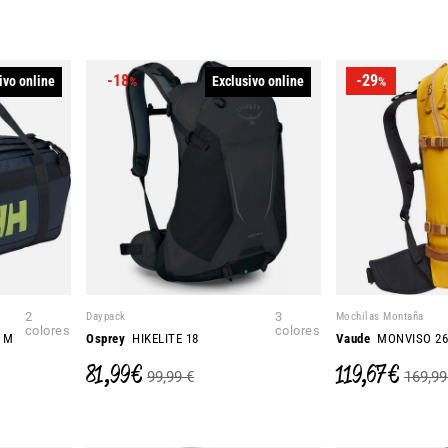
-18
-29
ivo online
Exclusivo online
%
%
2
Daypack
3
Mochilas Montaña
colores
colores
 M
Osprey
HIKELITE 18
Vaude
MONVISO 2
81,99 €
119,67 €
99,99 €
169,99