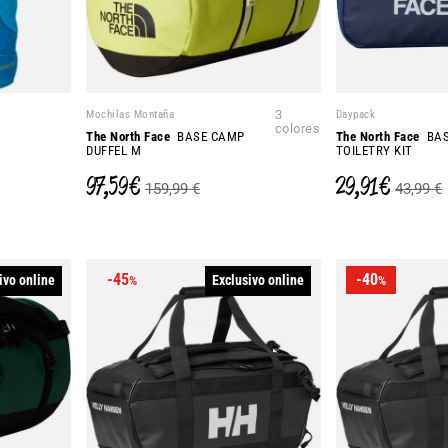
Mochilas Montaña
3
Daypack
colores
The North Face
BASE CAMP
The North Face
BAS
DUFFEL M
TOILETRY KIT
97,59 €
29,91 €
159,99 €
43,99 €
-45
-40
ivo online
Exclusivo online
%
%