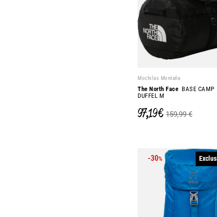
Mochilas Montaña
The North Face
BASE CAMP
DUFFEL M
97,19 €
159,99 €
-30
Exclus
%