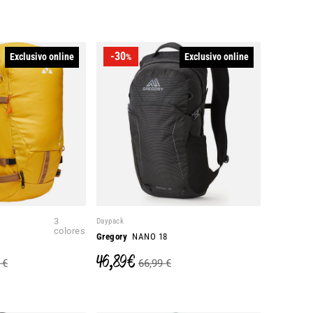
-30
Exclusivo online
Exclusivo online
%
3
Daypack
colores
6
Gregory
NANO 18
46,89 €
 €
66,99 €