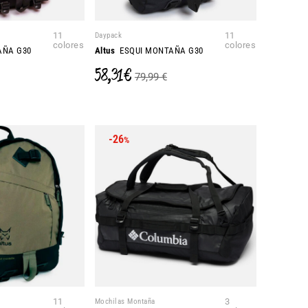
11
Daypack
11
colores
colores
AÑA G30
Altus
ESQUI MONTAÑA G30
58,31 €
79,99 €
-26
%
11
Mochilas Montaña
3