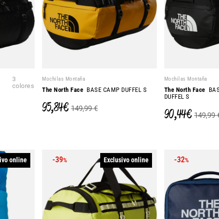
3
Mochilas Montaña
Mochilas Montaña
colores
The North Face
BASE CAMP DUFFEL S
The North Face
BAS
DUFFEL S
95,84 €
149,99 €
90,44 €
149,99 
-39
-32
ivo online
Exclusivo online
%
%