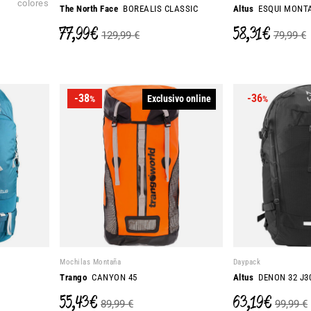
colores
The North Face
BOREALIS CLASSIC
Altus
ESQUI MONT
77,99 €
58,31 €
129,99 €
79,99 €
-38
-36
Exclusivo online
%
%
Mochilas Montaña
Daypack
Trango
CANYON 45
Altus
DENON 32 J3
55,43 €
63,19 €
89,99 €
99,99 €