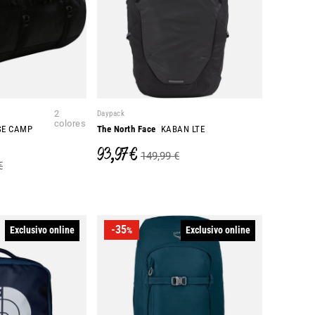
2
Daypack
colores
E CAMP
The North Face
KABAN LTE
93,97 €
149,99 €
€
-35
Exclusivo online
Exclusivo online
%