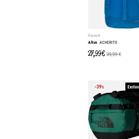
Daypack
Altus
ACHERITO
27,99 €
39,99 €
-39
Exclus
%