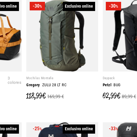
-30
-30
ivo online
Exclusivo online
%
%
3
Mochilas Montaña
Daypack
colores
Gregory
ZULU 28 LT RC
Petzl
BUG
118,99 €
62,99 €
169,99 €
89,99 €
-25
-33
ivo online
Exclusivo online
%
%