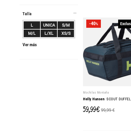
Talla
-40
Exclus
%
L
UNICA
S/M
M/L
L/XL
XS/S
Ver más
Mochilas Montaña
Helly Hansen
SCOUT DUFFEL
59,99 €
99,99 €