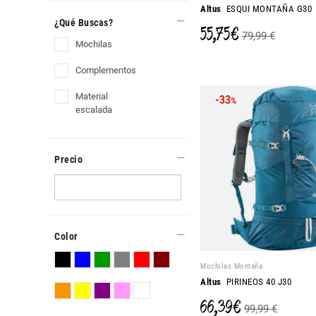
Altus
ESQUI MONTAÑA G30
¿Qué Buscas?
55,75 €
79,99 €
mochilas
complementos
material
-33
%
escalada
Precio
Color
Mochilas Montaña
Altus
PIRINEOS 40 J30
66,39 €
99,99 €