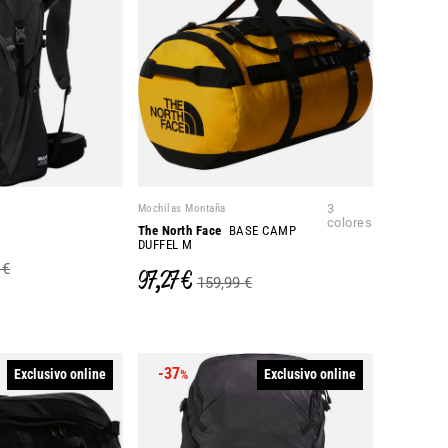
Mochilas Montaña
3
colores
The North Face
BASE CAMP
DUFFEL M
 €
97,27 €
159,99 €
-37
Exclusivo online
Exclusivo online
%