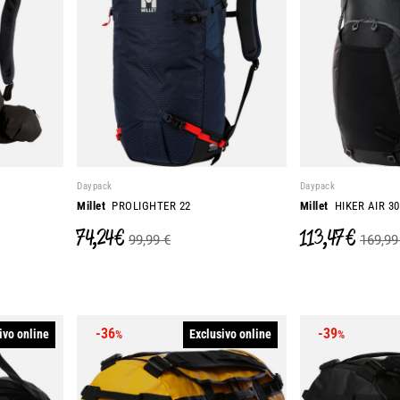
Daypack
Daypack
Millet
PROLIGHTER 22
Millet
HIKER AIR 30
74,24 €
113,47 €
99,99 €
169,99
-36
-39
ivo online
Exclusivo online
%
%