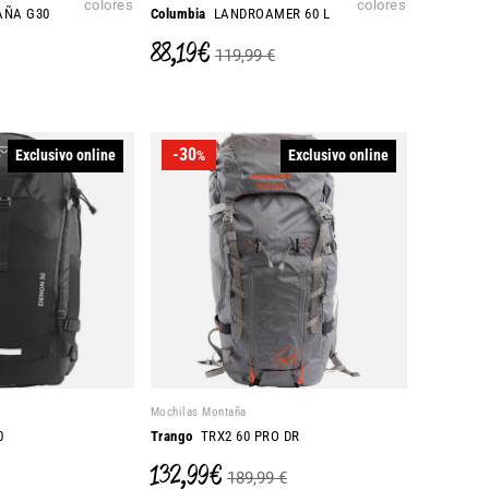
colores
colores
AÑA G30
Columbia
LANDROAMER 60 L
88,19 €
119,99 €
-30
Exclusivo online
Exclusivo online
%
Mochilas Montaña
0
Trango
TRX2 60 PRO DR
132,99 €
189,99 €