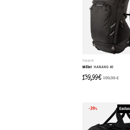
Daypack
Millet
HANANG 40
139,99 €
199,99 €
-39
Exclus
%