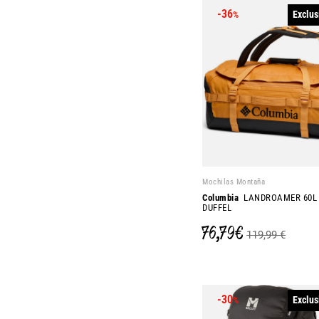
-36
Exclus
%
Mochilas Montaña
Columbia
LANDROAMER 60L
DUFFEL
76,79 €
119,99 €
-30
Exclus
%