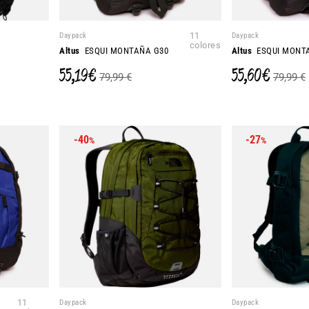
Daypack
11
Daypack
colores
Altus
ESQUI MONTAÑA G30
Altus
ESQUI MONT
55,19 €
55,60 €
79,99 €
79,99 €
-40
-27
%
%
11
Daypack
Daypack