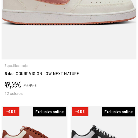
Zapatillas mujer
Nike
COURT VISION LOW NEXT NATURE
47,99 €
79,99 €
12 colores
-40
-40
Exclusivo online
Exclusivo online
%
%