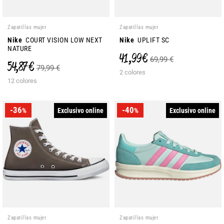
Zapatillas mujer
Zapatillas mujer
Nike
COURT VISION LOW NEXT
Nike
UPLIFT SC
NATURE
41,99 €
69,99 €
54,87 €
79,99 €
2 colores
12 colores
-36
-40
Exclusivo online
Exclusivo online
%
%
Zapatillas mujer
Zapatillas mujer