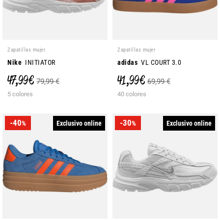
Zapatillas mujer
Zapatillas mujer
Nike
INITIATOR
adidas
VL COURT 3.0
47,99 €
41,99 €
79,99 €
69,99 €
5 colores
40 colores
-40
-30
Exclusivo online
Exclusivo online
%
%