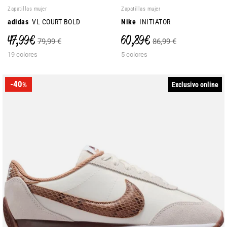
Zapatillas mujer
Zapatillas mujer
adidas
VL COURT BOLD
Nike
INITIATOR
47,99 €
60,89 €
79,99 €
86,99 €
19 colores
5 colores
-40
Exclusivo online
%