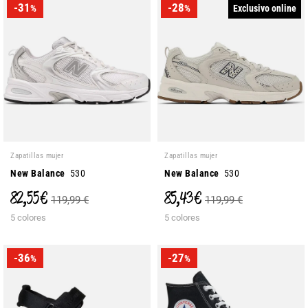
-31
-28
Exclusivo online
%
%
Zapatillas mujer
Zapatillas mujer
New Balance
530
New Balance
530
82,55 €
85,43 €
119,99 €
119,99 €
5 colores
5 colores
-36
-27
%
%