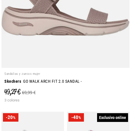
Sandalias y zuecos mujer
Skechers
GO WALK ARCH FIT 2.0 SANDAL -
49,27 €
69,99 €
3 colores
-20
-40
Exclusivo online
%
%