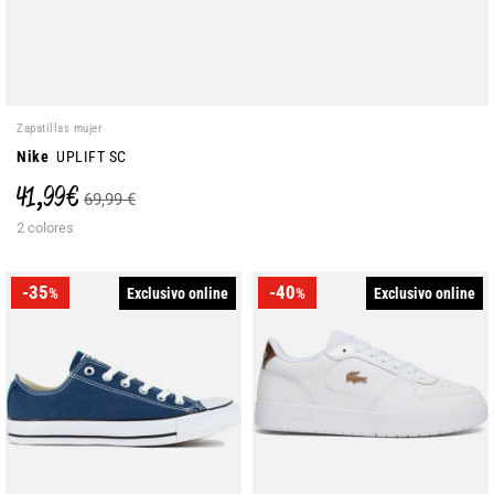
Zapatillas mujer
Nike
UPLIFT SC
41,99 €
69,99 €
2 colores
-35
-40
Exclusivo online
Exclusivo online
%
%