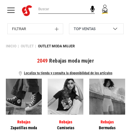
FILTRAR
INICIO
OUTLET
OUTLET MODA MUJER
2049
Rebajas moda mujer
Localiza tu tienda y consulta la disponibilidad de los artículos
Rebajas
Rebajas
Rebajas
Zapatillas moda
Camisetas
Bermudas