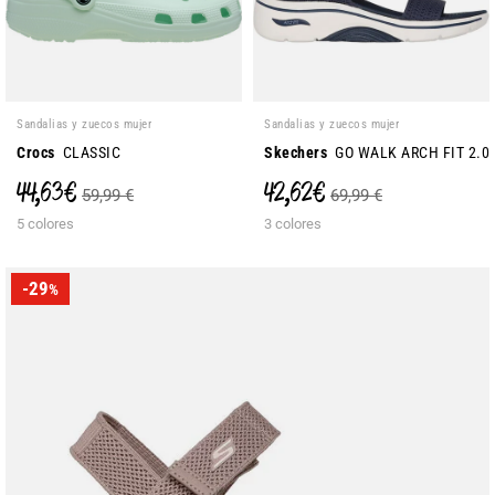
Sandalias y zuecos mujer
Sandalias y zuecos mujer
Crocs
CLASSIC
Skechers
GO WALK ARCH FIT 2.0
44,63 €
42,62 €
59,99 €
69,99 €
5 colores
3 colores
-29
%