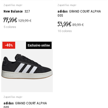
Zapatillas mujer
Zapatillas mujer
New Balance
327
adidas
GRAND COURT ALPHA
00S
77,99 €
129,99 €
53,99 €
89,99 €
5 colores
10 colores
-40
Exclusivo online
%
Zapatillas mujer
adidas
GRAND COURT ALPHA
00S