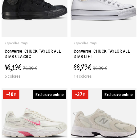
Zapatillas mujer
Zapatillas mujer
Converse
CHUCK TAYLOR ALL
Converse
CHUCK TAYLOR ALL
STAR CLASSIC
STAR LIFT
46,19 €
66,73 €
76,99 €
96,99 €
5 colores
14 colores
-40
-37
Exclusivo online
Exclusivo online
%
%