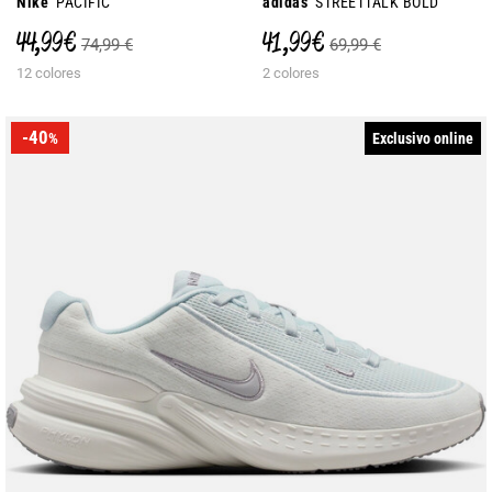
Nike
PACIFIC
adidas
STREETTALK BOLD
44,99 €
41,99 €
74,99 €
69,99 €
12 colores
2 colores
-40
Exclusivo online
%