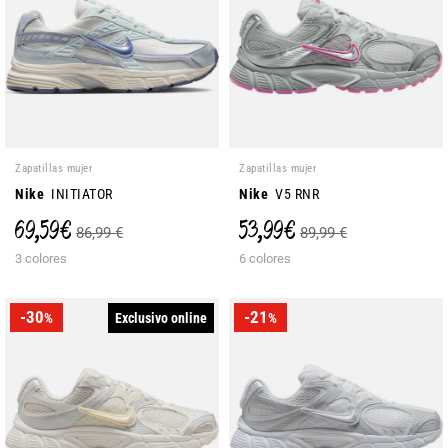
Zapatillas mujer
Zapatillas mujer
Nike
INITIATOR
Nike
V5 RNR
69,59 €
53,99 €
86,99 €
89,99 €
3 colores
6 colores
-30
-21
Exclusivo online
%
%