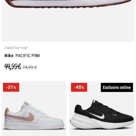
Zapatillas mujer
Nike
PACIFIC PRM
44,99 €
74,99 €
-31
-40
Exclusivo online
%
%