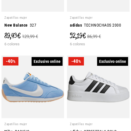
Zapatillas mujer
Zapatillas mujer
New Balance
327
adidas
TECHNOCHAOS 2000
89,43 €
52,19 €
129,99 €
86,99 €
6 colores
6 colores
-40
-40
Exclusivo online
Exclusivo online
%
%
Zapatillas mujer
Zapatillas mujer