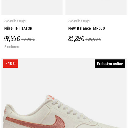
Zapatillas mujer
Zapatillas mujer
Nike
INITIATOR
New Balance
MR530
47,99 €
81,89 €
79,99 €
129,99 €
5 colores
-40
Exclusivo online
%