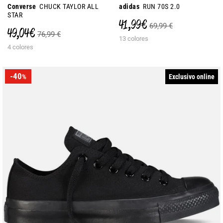
Converse
CHUCK TAYLOR ALL
adidas
RUN 70S 2.0
STAR
41,99 €
69,99 €
49,04 €
76,99 €
13 colores
4 colores
-40
Exclusivo online
%