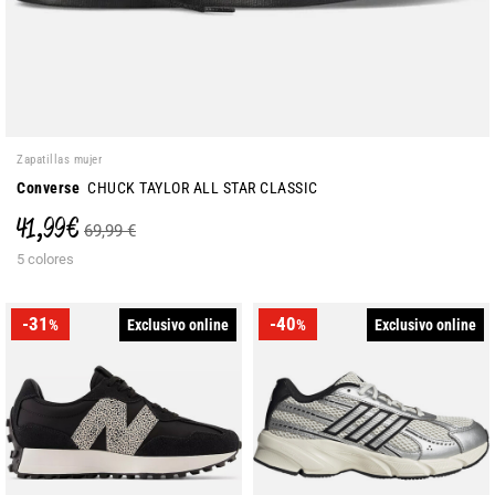
Zapatillas mujer
Converse
CHUCK TAYLOR ALL STAR CLASSIC
41,99 €
69,99 €
5 colores
-31
-40
Exclusivo online
Exclusivo online
%
%