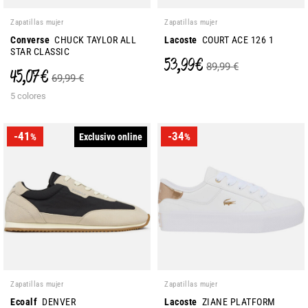
Zapatillas mujer
Zapatillas mujer
Converse
CHUCK TAYLOR ALL
Lacoste
COURT ACE 126 1
STAR CLASSIC
53,99 €
89,99 €
45,07 €
69,99 €
5 colores
-41
-34
Exclusivo online
%
%
Zapatillas mujer
Zapatillas mujer
Ecoalf
DENVER
Lacoste
ZIANE PLATFORM