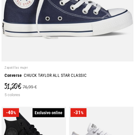
Zapatillas mujer
Converse
CHUCK TAYLOR ALL STAR CLASSIC
51,20 €
76,99 €
5 colores
-40
-31
Exclusivo online
%
%