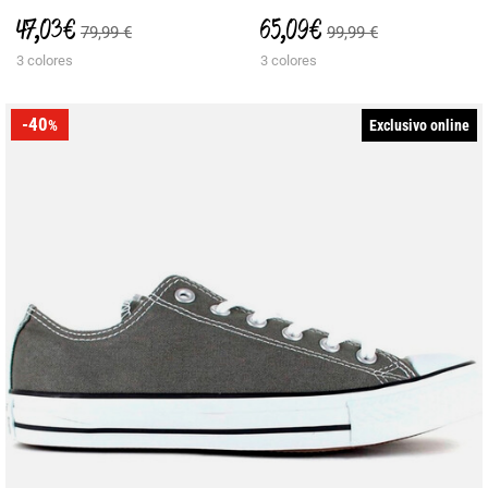
47,03 €
65,09 €
79,99 €
99,99 €
3 colores
3 colores
-40
Exclusivo online
%