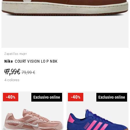
Zapatillas mujer
Nike
COURT VISION LO P NBK
47,99 €
79,99 €
4 colores
-40
-40
Exclusivo online
Exclusivo online
%
%