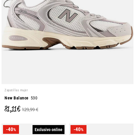
Zapatillas mujer
New Balance
530
81,11 €
129,99 €
-40
-40
Exclusivo online
%
%