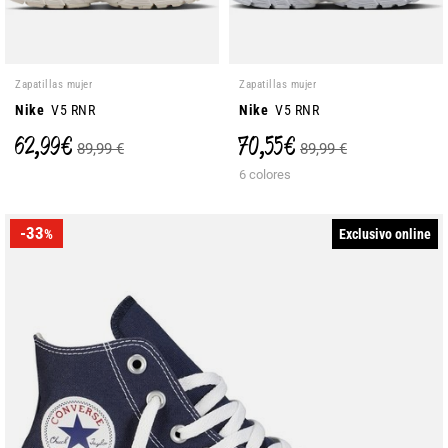
Zapatillas mujer
Zapatillas mujer
Nike
V5 RNR
Nike
V5 RNR
62,99 €
70,55 €
89,99 €
89,99 €
6 colores
-33
Exclusivo online
%