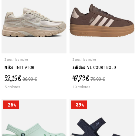
Zapatillas mujer
Zapatillas mujer
Nike
INITIATOR
adidas
VL COURT BOLD
52,19 €
47,73 €
86,99 €
79,99 €
5 colores
19 colores
-25
-39
%
%