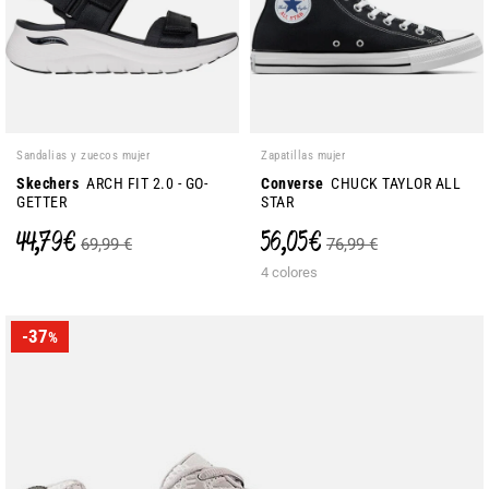
Sandalias y zuecos mujer
Zapatillas mujer
Skechers
ARCH FIT 2.0 - GO-
Converse
CHUCK TAYLOR ALL
GETTER
STAR
44,79 €
56,05 €
69,99 €
76,99 €
4 colores
-37
%