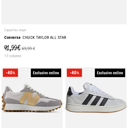
Zapatillas mujer
Converse
CHUCK TAYLOR ALL STAR
41,99 €
69,99 €
17 colores
-40
-40
Exclusivo online
Exclusivo online
%
%