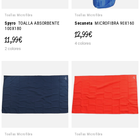
Toallas Microfibra
Toallas Microfibra
Spyro
TOALLA ABSORBENTE
Secaneta
MICROFIBRA 90X160
100X180
12,99 €
11,99 €
4 colores
2 colores
Toallas Microfibra
Toallas Microfibra