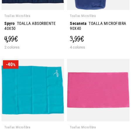
Toallas Microfibra
Toallas Microfibra
Spyro
TOALLA ABSORBENTE
Secaneta
TOALLA MICROFIBRA
40X50
90X40
4,99 €
3,99 €
2 colores
4 colores
-40
%
Toallas Microfibra
Toallas Microfibra