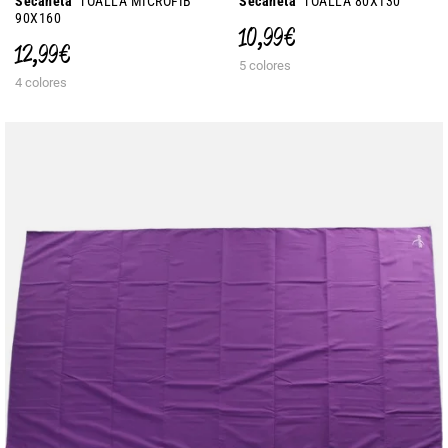
Secaneta
TOALLA MICROFIB
Secaneta
TOALLA 80X130
90X160
10,99 €
12,99 €
5 colores
4 colores