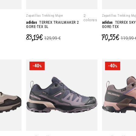
Zapatillas Trekking Mujer
2
Zapatillas Trekking Muj
colores
adidas
TERREX TRAILMAKER 2
adidas
TERREX SKY
GORE-TEX SL
GORE-TEX
83,19 €
70,55 €
129,99 €
119,99 
-40
-40
%
%