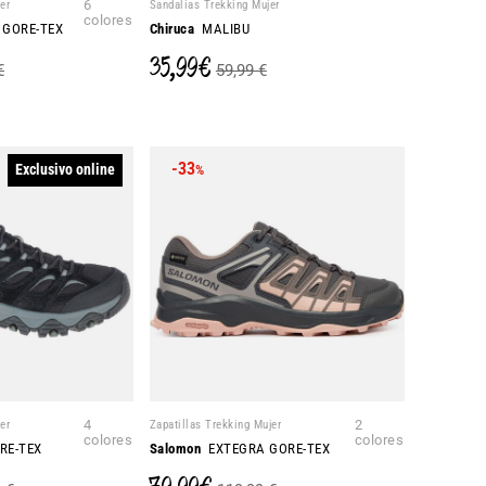
er
6
Sandalias Trekking Mujer
colores
 GORE-TEX
Chiruca
MALIBU
35,99 €
€
59,99 €
-33
Exclusivo online
%
er
4
Zapatillas Trekking Mujer
2
colores
colores
RE-TEX
Salomon
EXTEGRA GORE-TEX