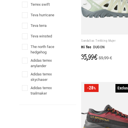
terrex swift
teva hurricane
teva terra
teva winsted
Sandalias Trekking Mujer
the north face
Hi Tec
DUGON
hedgehog
35,99 €
59,99 €
adidas terrex
anylander
adidas terrex
skychaser
-28
adidas terrex
Exclus
%
trailmaker