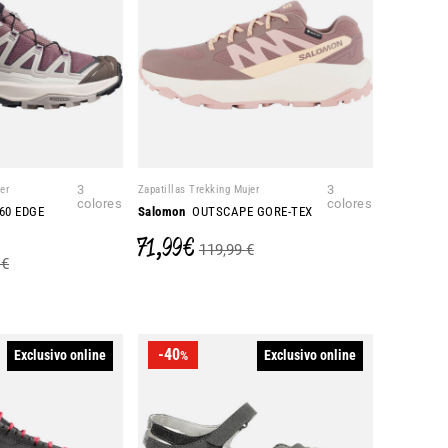
er
3
Zapatillas Trekking Mujer
3
colores
colores
60 EDGE
Salomon
OUTSCAPE GORE-TEX
71,99 €
119,99 €
 €
-40
Exclusivo online
Exclusivo online
%