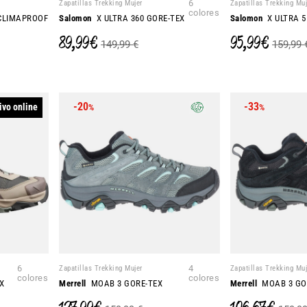
Zapatillas Trekking Mujer
6
Zapatillas Trekking Muj
colores
CLIMAPROOF
Salomon
X ULTRA 360 GORE-TEX
Salomon
X ULTRA 5
89,99 €
95,99 €
149,99 €
159,99 
-20
-33
ivo online
%
%
6
Zapatillas Trekking Mujer
4
Zapatillas Trekking Muj
colores
colores
X
Merrell
MOAB 3 GORE-TEX
Merrell
MOAB 3 GO