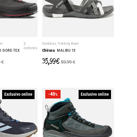
er
2
Sandalias Trekking Mujer
colores
O GORE-TEX
Chiruca
MALIBU 13
35,99 €
 €
59,99 €
-40
Exclusivo online
Exclusivo online
%