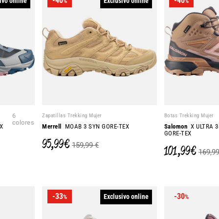
-40
-40
ivo online
Exclusivo online
%
%
6
Zapatillas Trekking Mujer
Botas Trekking Mujer
colores
X
Merrell
MOAB 3 SYN GORE-TEX
Salomon
X ULTRA 3
GORE-TEX
95,99 €
159,99 €
101,99 €
169,99
-33
-30
Exclusivo online
%
%