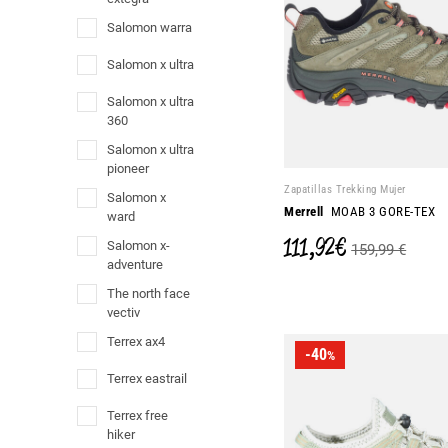
salomon warra
salomon x ultra
salomon x ultra
360
salomon x ultra
pioneer
Zapatillas Trekking Mujer
salomon x
Merrell
MOAB 3 GORE-TEX
ward
111,92 €
salomon x-
159,99 €
adventure
the north face
vectiv
terrex ax4
-40
%
terrex eastrail
terrex free
hiker