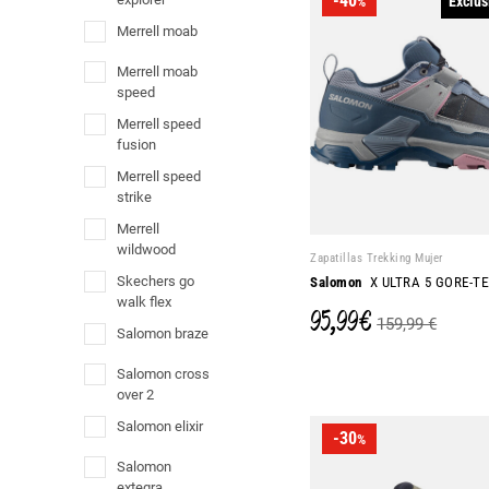
-40
Exclus
%
merrell moab
merrell moab
speed
merrell speed
fusion
merrell speed
strike
merrell
wildwood
Zapatillas Trekking Mujer
skechers go
Salomon
X ULTRA 5 GORE-TE
walk flex
95,99 €
159,99 €
salomon braze
salomon cross
over 2
salomon elixir
-30
%
salomon
extegra