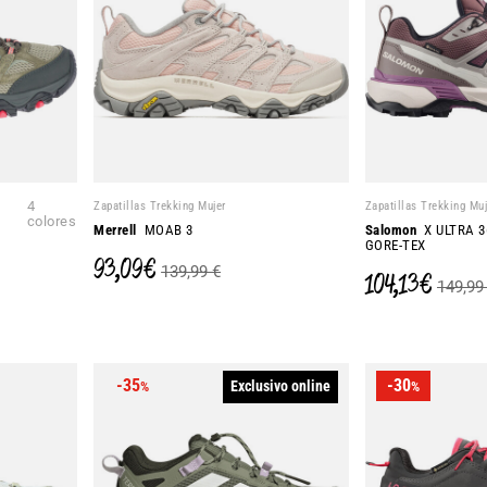
4
Zapatillas Trekking Mujer
Zapatillas Trekking Muj
colores
Merrell
MOAB 3
Salomon
X ULTRA 3
GORE-TEX
93,09 €
139,99 €
104,13 €
149,99
-35
-30
Exclusivo online
%
%