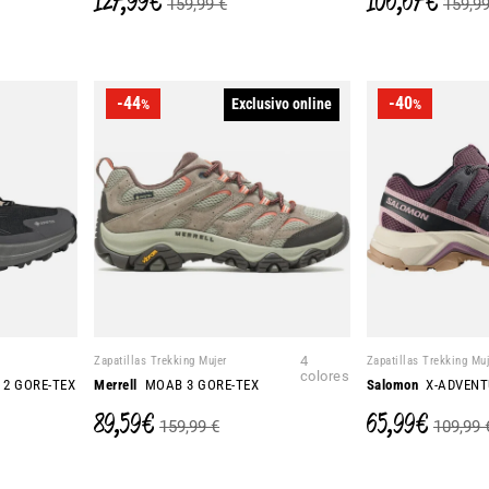
127,99 €
106,67 €
159,99 €
159,99
-44
-40
Exclusivo online
%
%
Zapatillas Trekking Mujer
4
Zapatillas Trekking Muj
colores
2 GORE-TEX
Merrell
MOAB 3 GORE-TEX
Salomon
X-ADVENT
89,59 €
65,99 €
159,99 €
109,99 