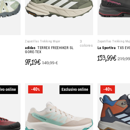
Zapatillas Trekking Mujer
3
Zapatillas Trekking Muj
colores
adidas
TERREX FREEHIKER SL
La Sportiva
TX5 EV
GORE-TEX
153,99 €
219,99
97,19 €
149,99 €
-40
-40
ivo online
Exclusivo online
%
%