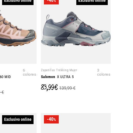
-40
Exclusivo online
Exclusivo online
%
6
Zapatillas Trekking Mujer
3
colores
colores
60 MID
Salomon
X ULTRA 5
83,99 €
139,99 €
 €
-40
Exclusivo online
%