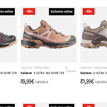
-40
-40
ivo online
Exclusivo online
%
%
Zapatillas Trekking Mujer
6
Zapatillas Trekking Muj
colores
N GORE-TEX
Salomon
X ULTRA 360 GORE-TEX
Salomon
X ULTRA 5
89,99 €
83,99 €
149,99 €
139,99 