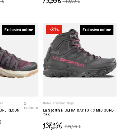
79,99 €
 €
119,99 €
-31
Exclusivo online
Exclusivo online
%
er
2
Botas Trekking Mujer
colores
URE RECON
La Sportiva
ULTRA RAPTOR 3 MID GORE-
TEX
€
137,19 €
199,99 €