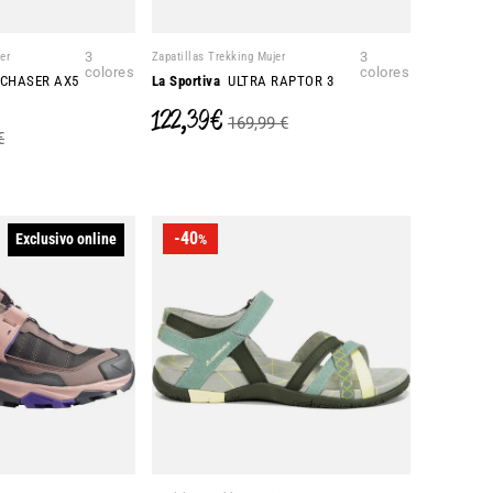
er
3
Zapatillas Trekking Mujer
3
colores
colores
CHASER AX5
La Sportiva
ULTRA RAPTOR 3
122,39 €
169,99 €
€
-40
Exclusivo online
%