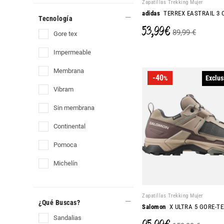
Zapatillas Trekking Mujer
adidas
TERREX EASTRAIL 3 
Tecnología
53,99 €
89,99 €
gore tex
impermeable
membrana
-40
Exclus
%
vibram
sin membrana
continental
pomoca
michelín
Zapatillas Trekking Mujer
¿Qué Buscas?
Salomon
X ULTRA 5 GORE-TE
sandalias