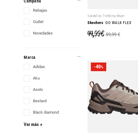
Campaña
rebajas
Sandalias Trekking Mujer
outlet
Skechers
GO WALK FLEX
44,99 €
novedades
59,99 €
Marca
-40
adidas
%
aku
asolo
bestard
black diamond
Ver más
+