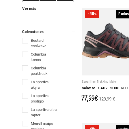
Ver más
-40
Exclus
%
Colecciones
bestard
coolwave
columbia
konos
columbia
peakfreak
Zapatillas Trekking Mujer
la sportiva
akyra
Salomon
X-ADVENTURE RECO
77,99 €
la sportiva
129,99 €
prodigio
la sportiva ultra
raptor
merrell maipo
explorer