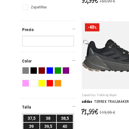
95,99 €
159,99 €
zapatillas
-40
%
Precio
Color
Zapatillas Trekking Mujer
adidas
TERREX TRAILMAKER 
Talla
71,99 €
119,99 €
37,5
38
38,5
39
39,5
40