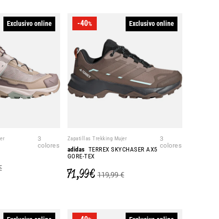
-40
Exclusivo online
Exclusivo online
%
er
3
Zapatillas Trekking Mujer
3
colores
colores
adidas
TERREX SKYCHASER AX5
GORE-TEX
€
71,99 €
119,99 €