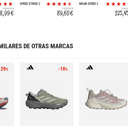
SPEED STRIKE 2
MOAB SPEED 2
GORE-TEX
GORE-TEX
169,99 €
129,99 €
169,
18,99 €
89,60 €
125,4
MILARES DE OTRAS MARCAS
-29
-10
%
%