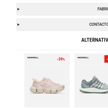
FABR
CONTACTO
ALTERNATI
-39
%