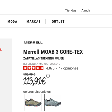
Tiendas
Ayuda
MODA
MARCAS
OUTLET
%
Merrell MOAB 3 GORE-TEX
ZAPATILLAS TREKKING MUJER
REFERENCIA MARCA:
J036318
4.8
/
5
-
47
opiniones
159,99 €
113,91 €
colores disponibles