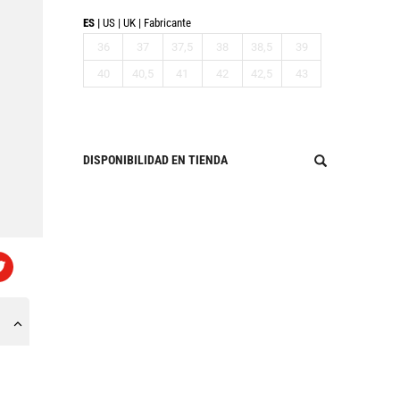
ES
US
UK
Fabricante
36
37
37,5
38
38,5
39
40
40,5
41
42
42,5
43
DISPONIBILIDAD EN TIENDA