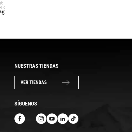
TERREX FREEHIKER
RANDO AIR
SL GORE-TEX
99 €
149,99 €
169,99 €
9 €
145,49 €
136,16 €
NUESTRAS TIENDAS
VER TIENDAS
SÍGUENOS