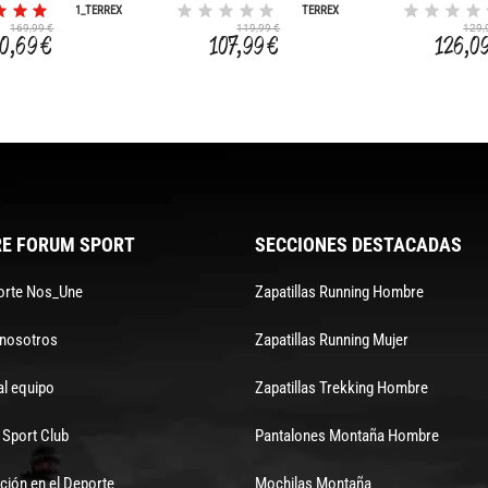
1_TERREX
TERREX
TRACEFINDER PLUS
TRAILMAKER 2
169,99 €
119,99 €
129,
GTX W
GORE-TEX SL
0,69 €
107,99 €
126,0
E FORUM SPORT
SECCIONES DESTACADAS
orte Nos_Une
Zapatillas Running Hombre
 nosotros
Zapatillas Running Mujer
al equipo
Zapatillas Trekking Hombre
Sport Club
Pantalones Montaña Hombre
ción en el Deporte
Mochilas Montaña