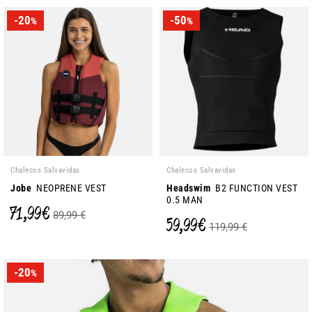
-20
-50
%
%
Chalecos Salvavidas
Chalecos Salvavidas
Jobe
NEOPRENE VEST
Headswim
B2 FUNCTION VEST
0.5 MAN
71,99 €
89,99 €
59,99 €
119,99 €
-20
%