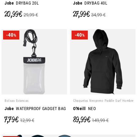
Jobe
DRYBAG 20L
Jobe
DRYBAG 40L
20,99 €
27,99 €
29,99 €
34,99 €
-40
-40
%
%
Bolsas Estancas
Chaquetas Neopreno Paddle Surf Hombre
Jobe
WATERPROOF GADGET BAG
O'Neill
NEO
7,79 €
89,99 €
12,99 €
149,99 €