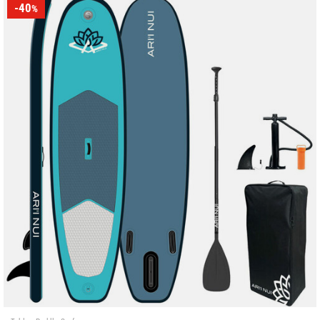
-40
%