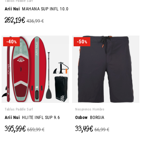
Tablas Paddle Surf
Arii Nui
MAHANA SUP INFL 10.0
262,19 €
436,99 €
-40
-50
%
%
Tablas Paddle Surf
Neoprenos Hombre
Arii Nui
HLITE INFL SUP 9.6
Oxbow
BORGIA
395,99 €
33,49 €
659,99 €
66,99 €