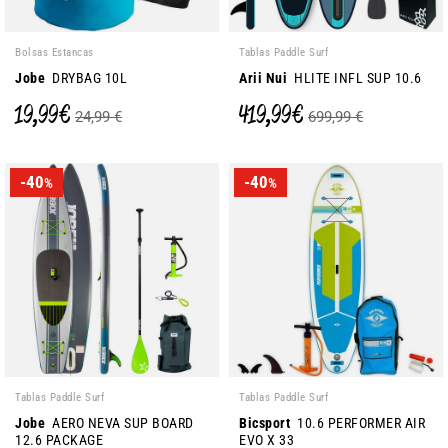
Bolsas Estancas
Tablas Paddle Surf
Jobe
DRYBAG 10L
Arii Nui
HLITE INFL SUP 10.6
19,99 €
419,99 €
24,99 €
699,99 €
-40
-40
%
%
Tablas Paddle Surf
Tablas Paddle Surf
Jobe
AERO NEVA SUP BOARD
Bicsport
10.6 PERFORMER AIR
12.6 PACKAGE
EVO X 33