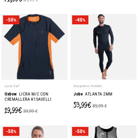
-50
-40
%
%
Lycra Surf
Neoprenos Hombre
Oxbow
LICRA M/C CON
Jobe
ATLANTA 2MM
CREMALLERA K1SAVELLI
53,99 €
89,99 €
19,99 €
39,99 €
-50
-50
%
%