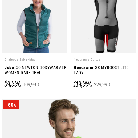
Chalecos Salvavidas
Neoprenos Cortos
Jobe
50 NEWTON BODYWARMER
Headswim
SR MYBOOST LITE
WOMEN DARK TEAL
LADY
54,99 €
114,99 €
109,99 €
229,99 €
-50
%