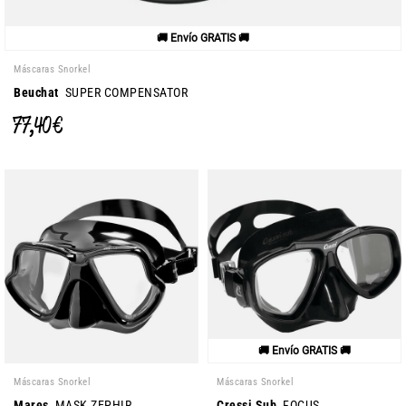
🚚 Envío GRATIS 🚚
Máscaras Snorkel
Beuchat
SUPER COMPENSATOR
77,40 €
🚚 Envío GRATIS 🚚
Máscaras Snorkel
Máscaras Snorkel
Mares
MASK ZEPHIR
Cressi Sub
FOCUS