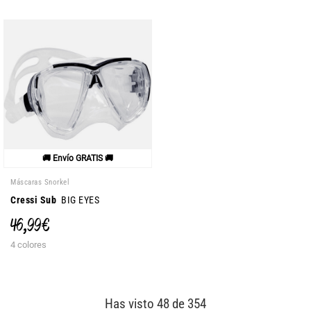
🚚 Envío GRATIS 🚚
Máscaras Snorkel
Cressi Sub
BIG EYES
46,99 €
4 colores
Has visto 48 de 354