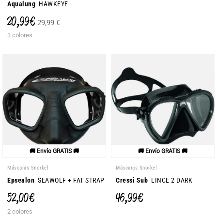
Aqualung
HAWKEYE
20,99 €
29,99 €
3 colores
🚚 Envío GRATIS 🚚
🚚 Envío GRATIS 🚚
Máscaras Snorkel
Máscaras Snorkel
Epsealon
SEAWOLF + FAT STRAP
Cressi Sub
LINCE 2 DARK
52,00 €
46,99 €
2 colores