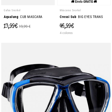
🚚 Envío GRATIS 🚚
Gafas Snorkel
Máscaras Snorkel
Aqualung
CUB MASCARA
Cressi Sub
BIG EYES TRANS
13,99 €
46,99 €
19,99 €
4 colores