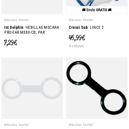
🚚 Envío GRATIS 🚚
Máscaras Snorkel
Máscaras Snorkel
Ist Dolphin
HEBILLAS MSCARA
Cressi Sub
LINCE 2
PRO-EAR ME80-CB, PAR
46,99 €
7,29 €
4 colores
Máscaras Snorkel
Máscaras Snorkel