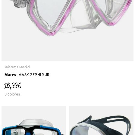
Máscaras Snorkel
Mares
MASK ZEPHIR JR.
16,99 €
3 colores