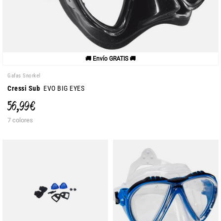
🚚 Envío GRATIS 🚚
Gafas Snorkel
Cressi Sub
EVO BIG EYES
56,99 €
7 colores