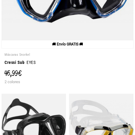
🚚 Envío GRATIS 🚚
Máscaras Snorkel
Cressi Sub
EYES
46,99 €
2 colores