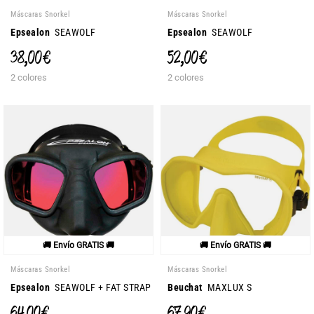
Máscaras Snorkel
Máscaras Snorkel
Epsealon
SEAWOLF
Epsealon
SEAWOLF
38,00 €
52,00 €
2 colores
2 colores
🚚 Envío GRATIS 🚚
🚚 Envío GRATIS 🚚
Máscaras Snorkel
Máscaras Snorkel
Epsealon
SEAWOLF + FAT STRAP
Beuchat
MAXLUX S
64,00 €
67,90 €