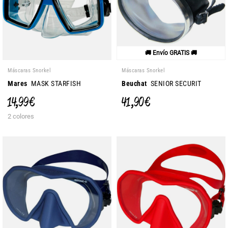
🚚 Envío GRATIS 🚚
Máscaras Snorkel
Máscaras Snorkel
Mares
MASK STARFISH
Beuchat
SENIOR SECURIT
14,99 €
41,90 €
2 colores