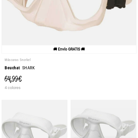
🚚 Envío GRATIS 🚚
Máscaras Snorkel
Beuchat
SHARK
64,99 €
4 colores