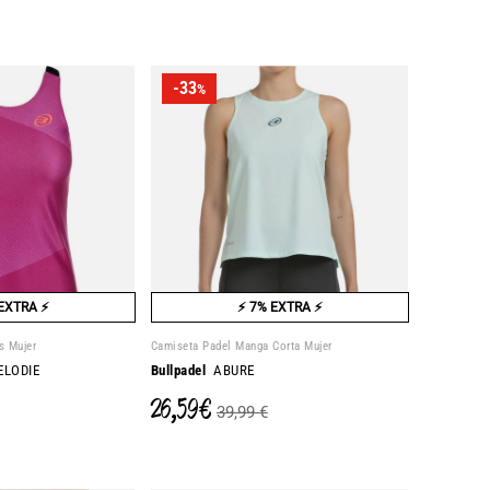
-33
%
EXTRA ⚡
⚡ 7% EXTRA ⚡
s Mujer
Camiseta Padel Manga Corta Mujer
ELODIE
Bullpadel
ABURE
26,59 €
39,99 €