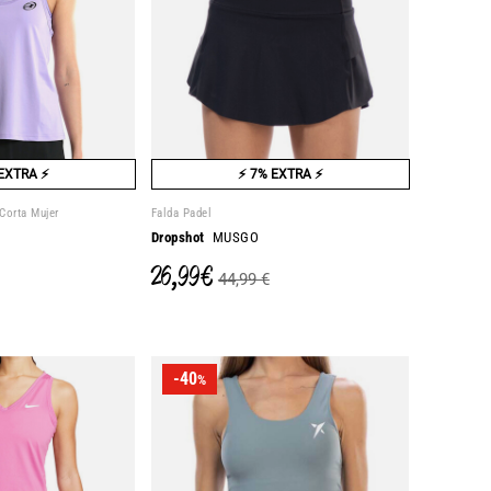
EXTRA ⚡
⚡ 7% EXTRA ⚡
Corta Mujer
Falda Padel
Dropshot
MUSGO
26,99 €
44,99 €
-40
%