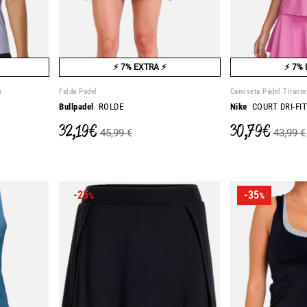
⚡ 7% EXTRA ⚡
⚡ 7% 
r
Falda Padel
Camiseta Pádel Tirante
Bullpadel
ROLDE
Nike
COURT DRI-FIT
32,19 €
30,79 €
45,99 €
43,99 €
-25
-35
%
%