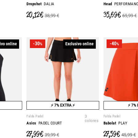
Dropshot
DALIA
Head
PERFORMAN
20,12 €
35,69 €
38,99 €
69,99 €
-30
-40
ivo online
Exclusivo online
%
%
⚡ 7% EXTRA ⚡
⚡ 7% 
Falda Padel
3
Falda Padel
colores
Asics
PADEL COURT
Babolat
PLAY
27,99 €
27,59 €
39,99 €
45,99 €