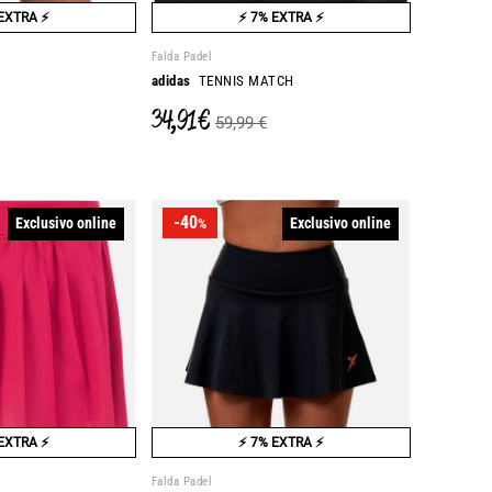
EXTRA ⚡
⚡ 7% EXTRA ⚡
Falda Padel
adidas
TENNIS MATCH
34,91 €
59,99 €
-40
Exclusivo online
Exclusivo online
%
EXTRA ⚡
⚡ 7% EXTRA ⚡
Falda Padel