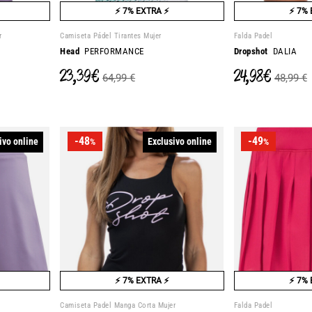
⚡ 7% EXTRA ⚡
⚡ 7% 
r
Camiseta Pádel Tirantes Mujer
Falda Padel
Head
PERFORMANCE
Dropshot
DALIA
23,39 €
24,98 €
64,99 €
48,99 €
-48
-49
ivo online
Exclusivo online
%
%
⚡ 7% EXTRA ⚡
⚡ 7% 
Camiseta Padel Manga Corta Mujer
Falda Padel