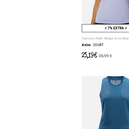
⚡ 7% EXTRA ⚡
Camiseta Padel Manga Corta Muje
Asics
COURT
25,19 €
35,99 €