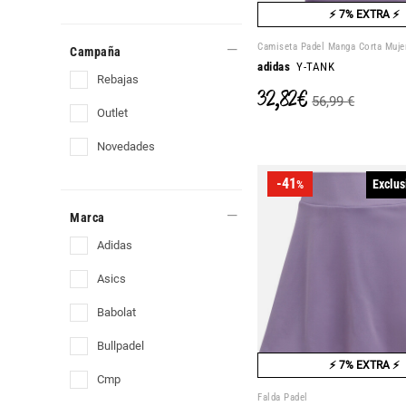
⚡ 7% EXTRA ⚡
Camiseta Padel Manga Corta Muje
Campaña
adidas
Y-TANK
rebajas
32,82 €
56,99 €
outlet
novedades
-41
Exclus
%
Marca
adidas
asics
babolat
bullpadel
⚡ 7% EXTRA ⚡
cmp
Falda Padel