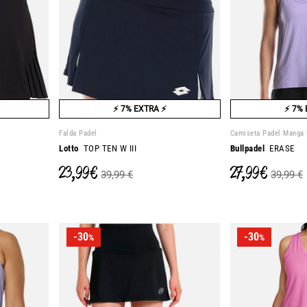
⚡ 7% EXTRA ⚡
⚡ 7% 
Falda Padel
Camiseta Padel Manga 
Lotto
TOP TEN W III
Bullpadel
ERASE
23,99 €
27,99 €
39,99 €
39,99 €
-30
-30
%
%