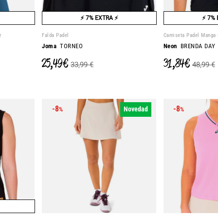
⚡ 7% EXTRA ⚡
⚡ 7% 
r
Falda Padel
Camiseta Padel Manga 
Joma
TORNEO
Neon
BRENDA DAY
25,49 €
31,84 €
33,99 €
48,99 €
-8
-8
Novedad
%
%