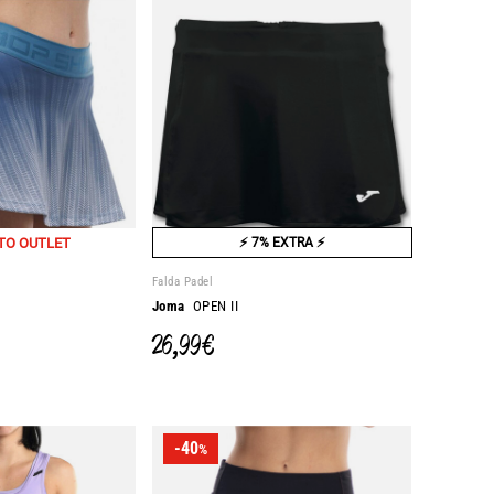
TO OUTLET
⚡ 7% EXTRA ⚡
Falda Padel
Joma
OPEN II
26,99 €
-40
%