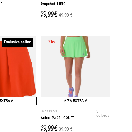
CE
Dropshot
LIRIO
29,99 €
49,99 €
-25
Exclusivo online
%
EXTRA ⚡
⚡ 7% EXTRA ⚡
Falda Padel
3
colores
Asics
PADEL COURT
29,99 €
39,99 €