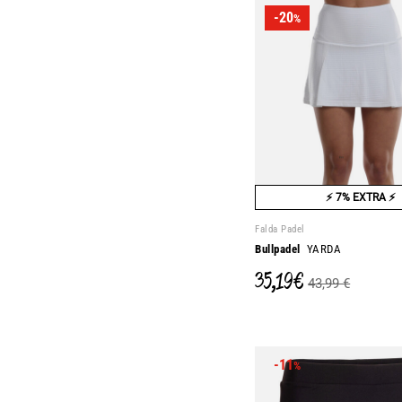
-20
%
⚡ 7% EXTRA ⚡
Falda Padel
Bullpadel
YARDA
35,19 €
43,99 €
-11
%