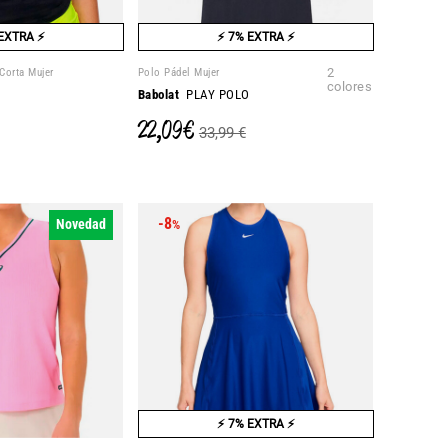
EXTRA ⚡
⚡ 7% EXTRA ⚡
Corta Mujer
Polo Pádel Mujer
2
colores
Babolat
PLAY POLO
22,09 €
33,99 €
-8
Novedad
%
⚡ 7% EXTRA ⚡