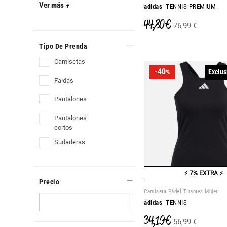
Ver más
+
adidas
TENNIS PREMIUM
44,80 €
76,99 €
Tipo De Prenda
camisetas
-40
Exclus
%
faldas
pantalones
pantalones
cortos
sudaderas
⚡ 7% EXTRA ⚡
Precio
Camiseta Pádel Tirantes Mujer
adidas
TENNIS
34,19 €
56,99 €