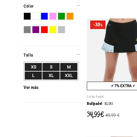
Color
-30
%
Talla
XS
S
M
L
XL
XXL
⚡ 7% EXTRA ⚡
Ver más
Falda Padel
Bullpadel
ELIXI
34,99 €
49,99 €