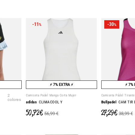
-11
-30
%
%
⚡ 7% EXTRA ⚡
⚡ 7% 
2
Camiseta Padel Manga Corta Mujer
Camiseta Pádel Tirante
colores
adidas
CLIMACOOL Y
Bullpadel
CAM TIR 
50,72 €
27,29 €
56,99 €
38,99 €