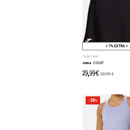
⚡ 7% EXTRA ⚡
Falda Padel
Joma
COURT
29,99 €
33,99 €
-30
%