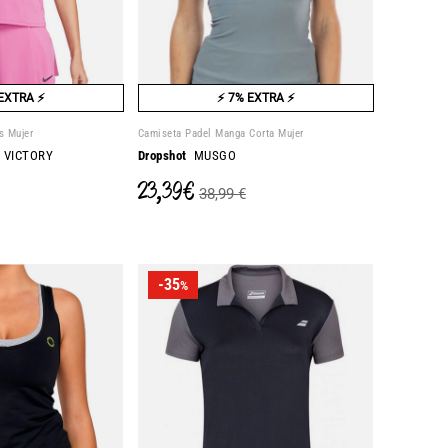
EXTRA ⚡
⚡ 7% EXTRA ⚡
s Mujer
Camiseta Padel Manga Corta Mujer
 VICTORY
Dropshot
MUSGO
23,39 €
38,99 €
-35
%