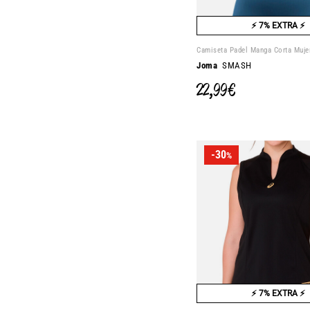
⚡ 7% EXTRA ⚡
Camiseta Padel Manga Corta Muje
Joma
SMASH
22,99 €
-30
%
⚡ 7% EXTRA ⚡