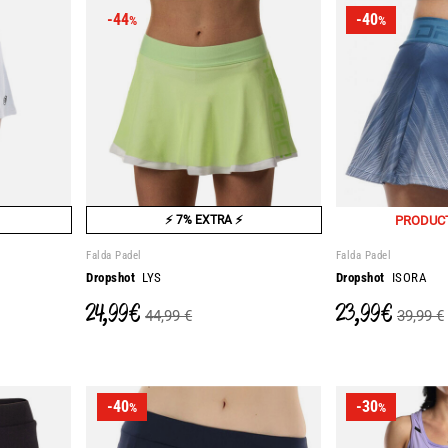
-44
-40
%
%
⚡ 7% EXTRA ⚡
PRODUC
Falda Padel
Falda Padel
Dropshot
LYS
Dropshot
ISORA
24,99 €
23,99 €
44,99 €
39,99 €
-40
-30
%
%