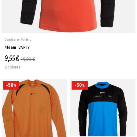
Camisetas Portero
4team
VARTY
9,99 €
19,99 €
2 colores
-50
-50
%
%