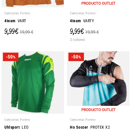
PRODUCTO OUTLET
Camisetas Portero
Camisetas Portero
4team
VART
4team
VARTY
9,99 €
9,99 €
19,99 €
19,99 €
2 colores
-50
-50
%
%
PRODUCTO OUTLET
Camisetas Portero
Camisetas Portero
Uhlsport
LEO
Ho Soccer
PROTEK X2