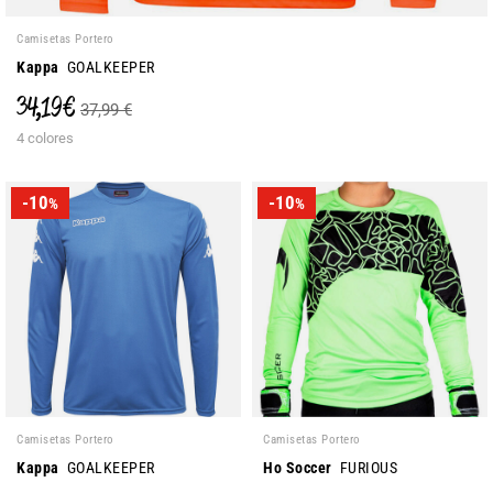
Camisetas Portero
Kappa
GOALKEEPER
34,19 €
37,99 €
4 colores
-10
-10
%
%
Camisetas Portero
Camisetas Portero
Kappa
GOALKEEPER
Ho Soccer
FURIOUS