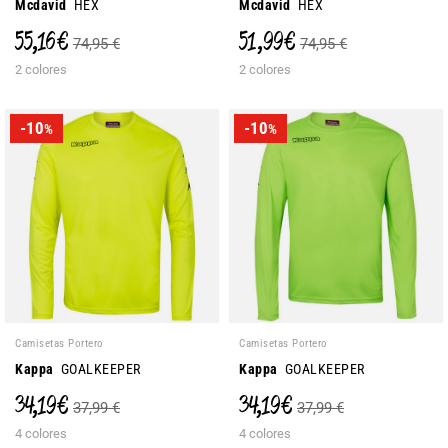
Mcdavid
HEX
Mcdavid
HEX
55,16 €
51,99 €
74,95 €
74,95 €
2 colores
2 colores
-10
-10
%
%
Camisetas Portero
Camisetas Portero
Kappa
GOALKEEPER
Kappa
GOALKEEPER
34,19 €
34,19 €
37,99 €
37,99 €
4 colores
4 colores