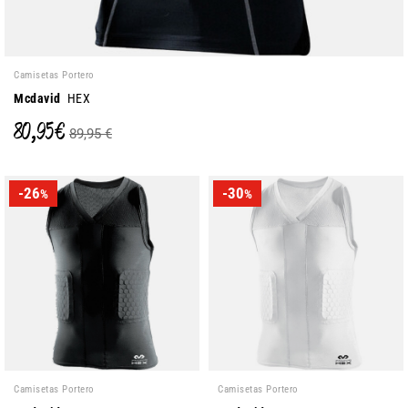
Camisetas Portero
Mcdavid
HEX
80,95 €
89,95 €
-26
-30
%
%
Camisetas Portero
Camisetas Portero