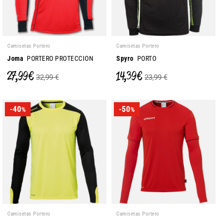
Camisetas Portero
Camisetas Portero
Joma
PORTERO PROTECCION
Spyro
PORTO
27,99 €
14,39 €
32,99 €
23,99 €
-40
-50
%
%
Camisetas Portero
Camisetas Portero