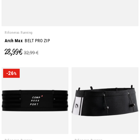
Riñoneras Running
Arch Max
BELT PRO ZIP
28,99 €
32,99 €
-26
%