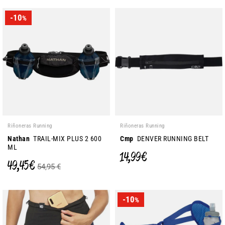
-10
%
Riñoneras Running
Riñoneras Running
Nathan
TRAIL-MIX PLUS 2 600
Cmp
DENVER RUNNING BELT
ML
14,99 €
49,45 €
54,95 €
-10
%