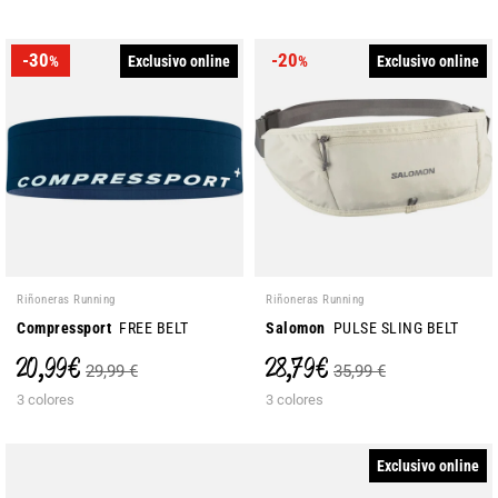
-30
-20
Exclusivo online
Exclusivo online
%
%
Riñoneras Running
Riñoneras Running
Compressport
FREE BELT
Salomon
PULSE SLING BELT
20,99 €
28,79 €
29,99 €
35,99 €
3 colores
3 colores
Exclusivo online