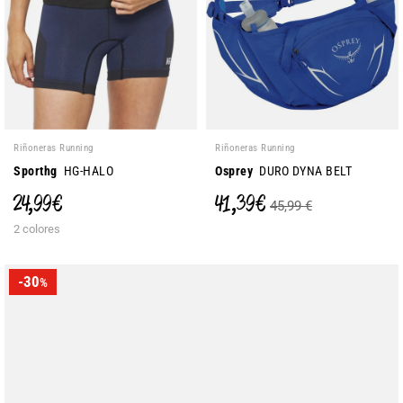
Riñoneras Running
Riñoneras Running
Sporthg
HG-HALO
Osprey
DURO DYNA BELT
24,99 €
41,39 €
45,99 €
2 colores
-30
%