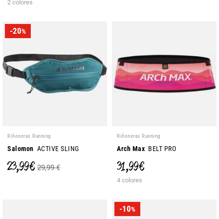
2 colores
-20
%
Riñoneras Running
Riñoneras Running
Salomon
ACTIVE SLING
Arch Max
BELT PRO
23,99 €
31,99 €
29,99 €
4 colores
-10
%