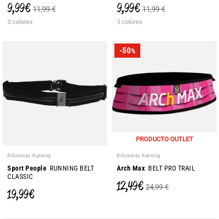
9,99 €
9,99 €
11,99 €
11,99 €
3 colores
3 colores
-50
%
PRODUCTO OUTLET
Riñoneras Running
Riñoneras Running
Sport People
RUNNING BELT
Arch Max
BELT PRO TRAIL
CLASSIC
12,49 €
24,99 €
19,99 €