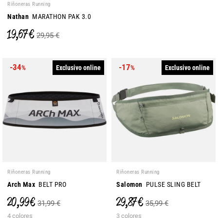
Riñoneras Running
Nathan
MARATHON PAK 3.0
19,67 €
29,95 €
-34
-17
Exclusivo online
Exclusivo online
%
%
Riñoneras Running
Riñoneras Running
Arch Max
BELT PRO
Salomon
PULSE SLING BELT
20,99 €
29,87 €
31,99 €
35,99 €
4 colores
3 colores