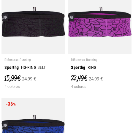
Riñoneras Running
Riñoneras Running
Sporthg
HG-RING BELT
Sporthg
RING
15,99 €
22,49 €
24,99 €
24,99 €
4 colores
4 colores
-36
%