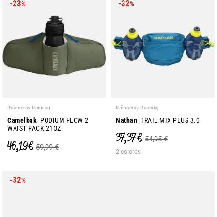
-23
-32
%
%
Riñoneras Running
Riñoneras Running
Camelbak
PODIUM FLOW 2
Nathan
TRAIL MIX PLUS 3.0
WAIST PACK 21OZ
37,37 €
54,95 €
46,19 €
59,99 €
2 colores
-32
%