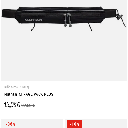
Riñoneras Running
Nathan
MIRAGE PACK PLUS
19,06 €
27,50 €
-36
-10
%
%