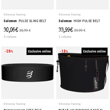
Riñoneras Running
Riñoneras Running
Salomon
PULSE SLING BELT
Salomon
HIGH PULSE BELT
30,06 €
33,99 €
35,99 €
39,99 €
3 colores
2 colores
-28
-18
Exclusivo online
Exclusivo online
%
%
Riñoneras Running
Riñoneras Running