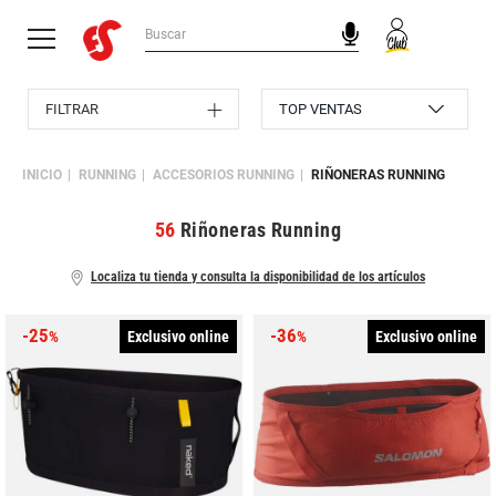
FILTRAR
INICIO
RUNNING
ACCESORIOS RUNNING
RIÑONERAS RUNNING
56
Riñoneras Running
Localiza tu tienda y consulta la disponibilidad de los artículos
-25
-36
Exclusivo online
Exclusivo online
%
%