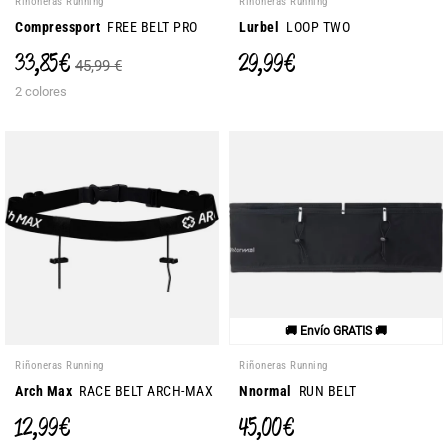
Riñoneras Running
Riñoneras Running
Compressport
FREE BELT PRO
Lurbel
LOOP TWO
33,85 €
29,99 €
45,99 €
2 colores
🚚 Envío GRATIS 🚚
Riñoneras Running
Riñoneras Running
Arch Max
RACE BELT ARCH-MAX
Nnormal
RUN BELT
12,99 €
45,00 €