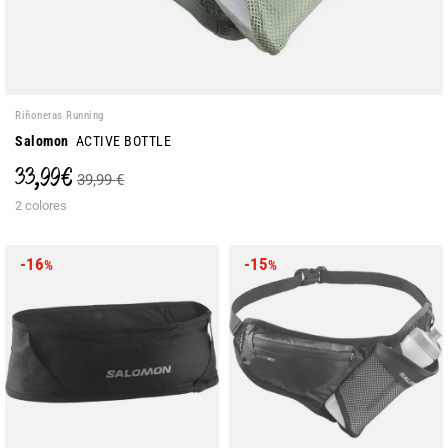
Riñoneras Running
Salomon
ACTIVE BOTTLE
33,99 €
39,99 €
2 colores
-16
-15
%
%