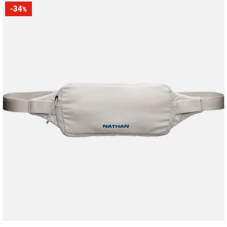
-34
%