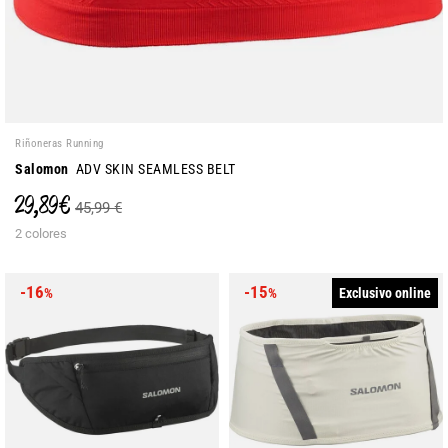
Riñoneras Running
Salomon
ADV SKIN SEAMLESS BELT
29,89 €
45,99 €
2 colores
-16
-15
Exclusivo online
%
%