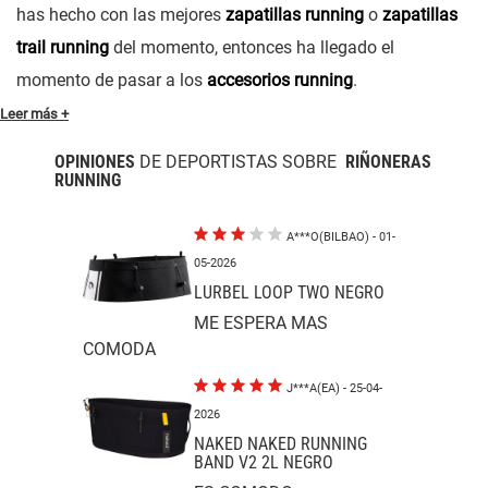
has hecho con las mejores
zapatillas running
o
zapatillas
trail running
del momento, entonces ha llegado el
momento de pasar a los
accesorios running
.
Leer más +
OPINIONES
DE DEPORTISTAS SOBRE
RIÑONERAS
RUNNING
A***O(BILBAO)
- 01-
05-2026
LURBEL LOOP TWO NEGRO
ME ESPERA MAS
COMODA
J***A(EA)
- 25-04-
2026
NAKED NAKED RUNNING
BAND V2 2L NEGRO