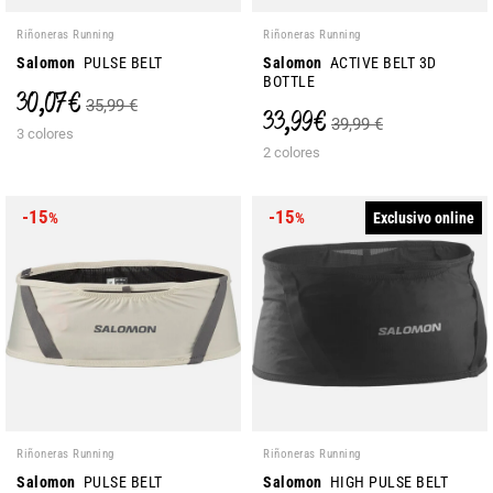
Riñoneras Running
Riñoneras Running
Salomon
PULSE BELT
Salomon
ACTIVE BELT 3D
BOTTLE
30,07 €
35,99 €
33,99 €
39,99 €
3 colores
2 colores
-15
-15
Exclusivo online
%
%
Riñoneras Running
Riñoneras Running
Salomon
PULSE BELT
Salomon
HIGH PULSE BELT