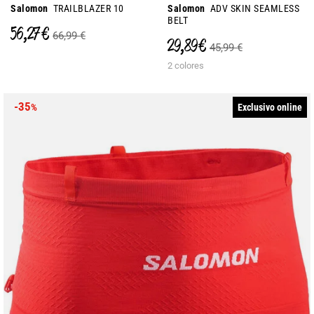
Salomon
TRAILBLAZER 10
Salomon
ADV SKIN SEAMLESS
BELT
56,27 €
66,99 €
29,89 €
45,99 €
2 colores
-35
Exclusivo online
%