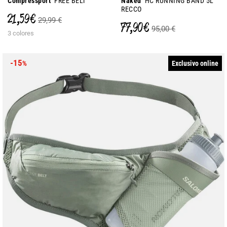
Compressport
FREE BELT
Naked
HC RUNNING BAND 5L
RECCO
21,59 €
29,99 €
77,90 €
95,00 €
3 colores
-15
Exclusivo online
%