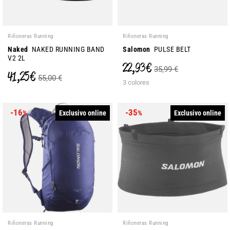
Riñoneras Running
Riñoneras Running
Naked
NAKED RUNNING BAND
Salomon
PULSE BELT
V2 2L
22,93 €
35,99 €
41,25 €
55,00 €
3 colores
-16
-35
Exclusivo online
Exclusivo online
%
%
Riñoneras Running
Riñoneras Running