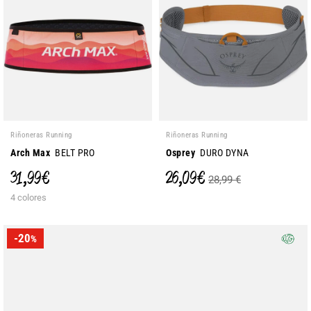
Riñoneras Running
Riñoneras Running
Arch Max
BELT PRO
Osprey
DURO DYNA
31,99 €
26,09 €
28,99 €
4 colores
-20
%