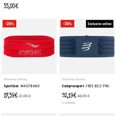
55,00 €
-20
-30
Exclusivo online
%
%
Riñoneras Running
Riñoneras Running
Sportlast
WAISTBAND
Compressport
FREE BELT PRO
17,59 €
32,19 €
21,99 €
45,99 €
2 colores