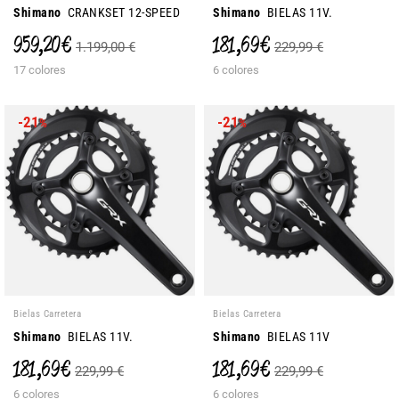
Shimano
CRANKSET 12-SPEED
Shimano
BIELAS 11V.
959,20 €
181,69 €
1.199,00 €
229,99 €
17 colores
6 colores
-21
-21
%
%
Bielas Carretera
Bielas Carretera
Shimano
BIELAS 11V.
Shimano
BIELAS 11V
181,69 €
181,69 €
229,99 €
229,99 €
6 colores
6 colores