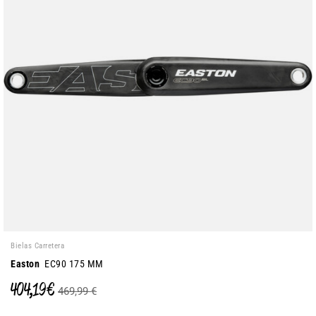
Bielas Carretera
Easton
EC90 175 MM
404,19 €
469,99 €