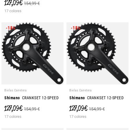
127,09 €
154,99 €
17 colores
-18
-18
%
%
Bielas Carretera
Bielas Carretera
Shimano
CRANKSET 12-SPEED
Shimano
CRANKSET 12-SPEED
127,09 €
127,09 €
154,99 €
154,99 €
17 colores
17 colores