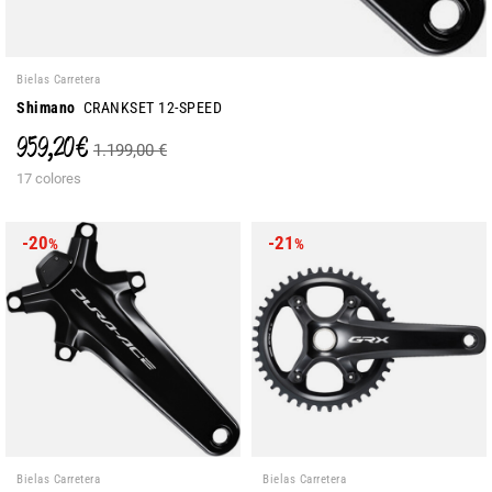
Bielas Carretera
Shimano
CRANKSET 12-SPEED
959,20 €
1.199,00 €
17 colores
-20
-21
%
%
Bielas Carretera
Bielas Carretera