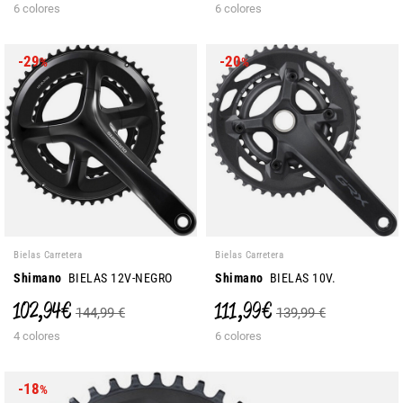
6 colores
6 colores
-29
-20
%
%
Bielas Carretera
Bielas Carretera
Shimano
BIELAS 12V-NEGRO
Shimano
BIELAS 10V.
102,94 €
111,99 €
144,99 €
139,99 €
4 colores
6 colores
-18
%