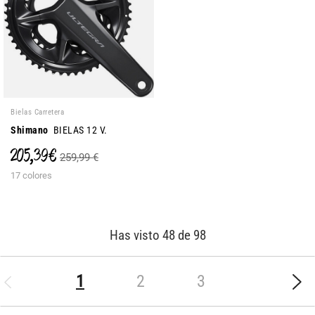
Bielas Carretera
Shimano
BIELAS 12 V.
205,39 €
259,99 €
17 colores
Has visto 48 de 98
(current)
1
2
3