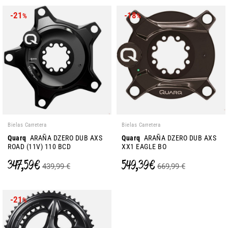
-21
-18
%
%
Bielas Carretera
Bielas Carretera
Quarq
ARAÑA DZERO DUB AXS
Quarq
ARAÑA DZERO DUB AXS
ROAD (11V) 110 BCD
XX1 EAGLE BO
347,59 €
549,39 €
439,99 €
669,99 €
-21
%