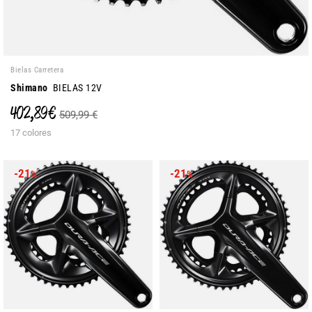
Bielas Carretera
Shimano
BIELAS 12V
402,89 €
509,99 €
17 colores
-21
-21
%
%