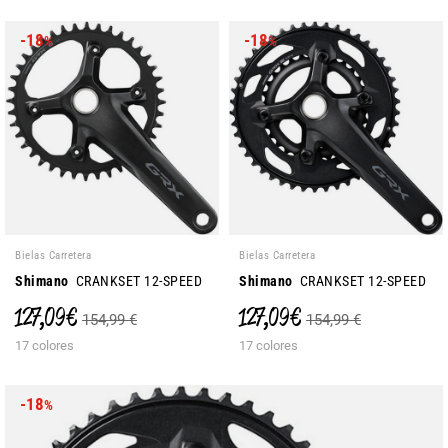
-18
-18
%
%
Bielas Carretera
Bielas Carretera
Shimano
CRANKSET 12-SPEED
Shimano
CRANKSET 12-SPEED
127,09 €
127,09 €
154,99 €
154,99 €
17 colores
17 colores
-18
%