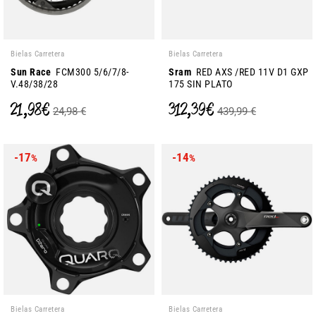
Bielas Carretera
Bielas Carretera
Sun Race
FCM300 5/6/7/8-
Sram
RED AXS /RED 11V D1 GXP
V.48/38/28
175 SIN PLATO
21,98 €
312,39 €
24,98 €
439,99 €
-17
-14
%
%
Bielas Carretera
Bielas Carretera