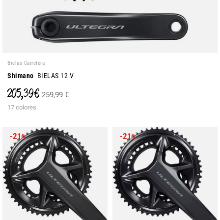
Bielas Carretera
Shimano
BIELAS 12 V
205,39 €
259,99 €
17 colores
-21
-21
%
%