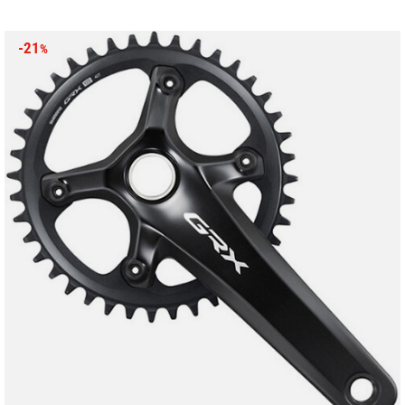
-21
%