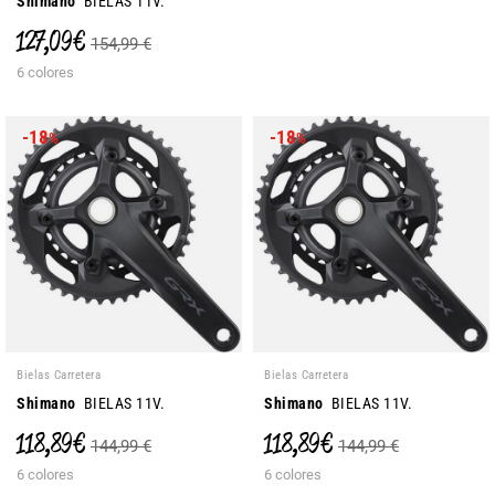
Shimano
BIELAS 11V.
127,09 €
154,99 €
6 colores
-18
-18
%
%
Bielas Carretera
Bielas Carretera
Shimano
BIELAS 11V.
Shimano
BIELAS 11V.
118,89 €
118,89 €
144,99 €
144,99 €
6 colores
6 colores