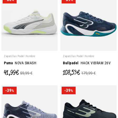
Zapatillas Padel Hombre
Zapatillas Padel Hombre
Puma
NOVA SMASH
Bullpadel
HACK VIBRAM 26V
41,99 €
108,53 €
59,99 €
179,99 €
-39
-39
%
%