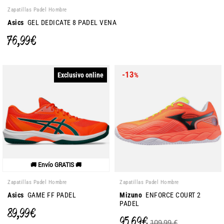
Zapatillas Padel Hombre
Asics
GEL DEDICATE 8 PADEL VENA
76,99 €
-13
Exclusivo online
%
🚚 Envío GRATIS 🚚
Zapatillas Padel Hombre
Zapatillas Padel Hombre
Asics
GAME FF PADEL
Mizuno
ENFORCE COURT 2
PADEL
89,99 €
95,69 €
109,99 €