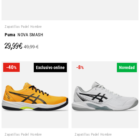
Zapatillas Padel Hombre
Puma
NOVA SMASH
29,99 €
49,99 €
-40
-8
Exclusivo online
Novedad
%
%
Zapatillas Padel Hombre
Zapatillas Padel Hombre