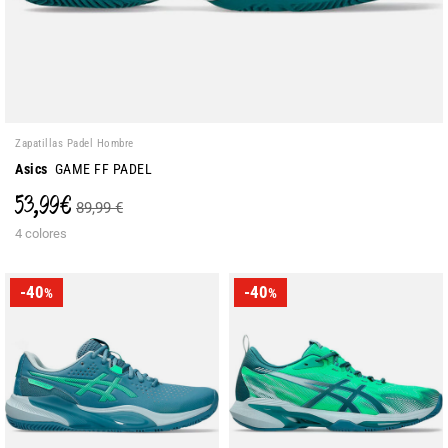
Zapatillas Padel Hombre
Asics
GAME FF PADEL
53,99 €
89,99 €
4 colores
-40
-40
%
%