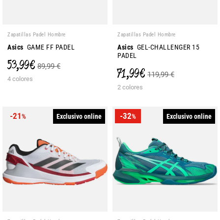
Zapatillas Padel Hombre
Zapatillas Padel Hombre
Asics
GAME FF PADEL
Asics
GEL-CHALLENGER 15
PADEL
53,99 €
89,99 €
71,99 €
119,99 €
4 colores
2 colores
-21
-32
Exclusivo online
Exclusivo online
%
%