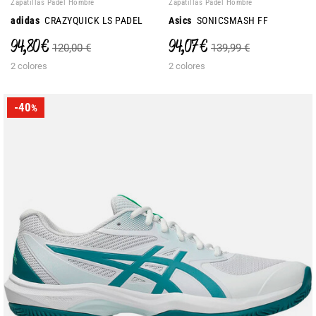
Zapatillas Padel Hombre
Zapatillas Padel Hombre
adidas
CRAZYQUICK LS PADEL
Asics
SONICSMASH FF
94,80 €
94,07 €
120,00 €
139,99 €
2 colores
2 colores
-40
%