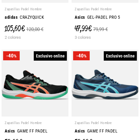
Zapatillas Padel Hombre
Zapatillas Padel Hombre
adidas
CRAZYQUICK
Asics
GEL-PADEL PRO 5
105,60 €
47,99 €
120,00 €
79,99 €
2 colores
3 colores
-40
-40
Exclusivo online
Exclusivo online
%
%
Zapatillas Padel Hombre
Zapatillas Padel Hombre
Asics
GAME FF PADEL
Asics
GAME FF PADEL