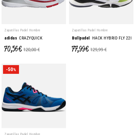
Zapatillas Padel Hombre
Zapatillas Padel Hombre
adidas
CRAZYQUICK
Bullpadel
HACK HYBRID FLY 22I
70,56 €
77,99 €
120,00 €
129,99 €
-50
%
Zapatillas Padel Hombre