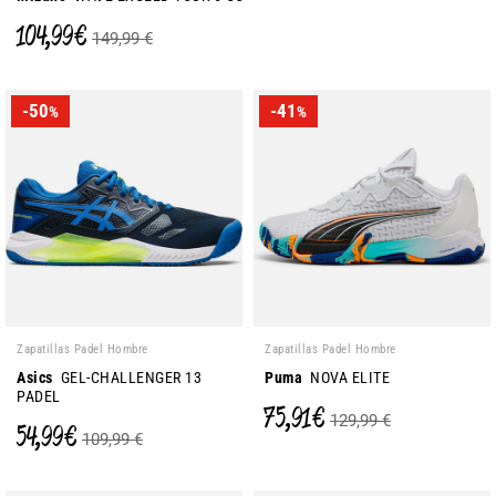
104,99 €
149,99 €
-50
-41
%
%
Zapatillas Padel Hombre
Zapatillas Padel Hombre
Asics
GEL-CHALLENGER 13
Puma
NOVA ELITE
PADEL
75,91 €
129,99 €
54,99 €
109,99 €