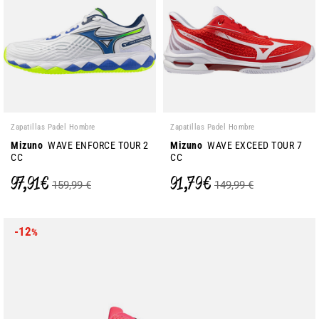
Zapatillas Padel Hombre
Zapatillas Padel Hombre
Mizuno
WAVE ENFORCE TOUR 2
Mizuno
WAVE EXCEED TOUR 7
CC
CC
97,91 €
91,79 €
159,99 €
149,99 €
-12
%