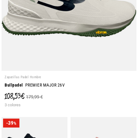
Zapatillas Padel Hombre
Bullpadel
PREMIER MAJOR 26V
108,53 €
179,99 €
3 colores
-39
%