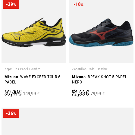
-39
-10
%
%
Zapatillas Padel Hombre
Zapatillas Padel Hombre
Mizuno
WAVE EXCEED TOUR 6
Mizuno
BREAK SHOT 5 PADEL
PADEL
NERO
90,44 €
71,99 €
149,99 €
79,99 €
-36
%