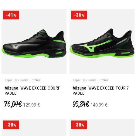
-41
-36
%
%
Zapatillas Padel Hombre
Zapatillas Padel Hombre
Mizuno
WAVE EXCEED COURT
Mizuno
WAVE EXCEED TOUR 7
PADEL
PADEL
76,04 €
95,84 €
129,99 €
149,99 €
-38
-38
%
%