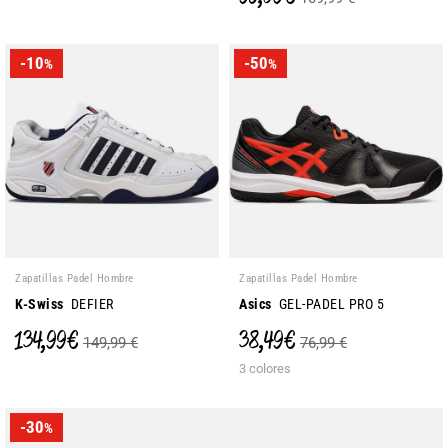
-10
-50
%
%
Zapatillas Padel Hombre
Zapatillas Padel Hombre
K-Swiss
DEFIER
Asics
GEL-PADEL PRO 5
134,99 €
38,49 €
149,99 €
76,99 €
3 colores
-30
%