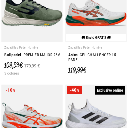
🚚 Envío GRATIS 🚚
Zapatillas Padel Hombre
Zapatillas Padel Hombre
Bullpadel
PREMIER MAJOR 26V
Asics
GEL CHALLENGER 15
PADEL
108,53 €
179,99 €
119,99 €
3 colores
-10
-40
Exclusivo online
%
%