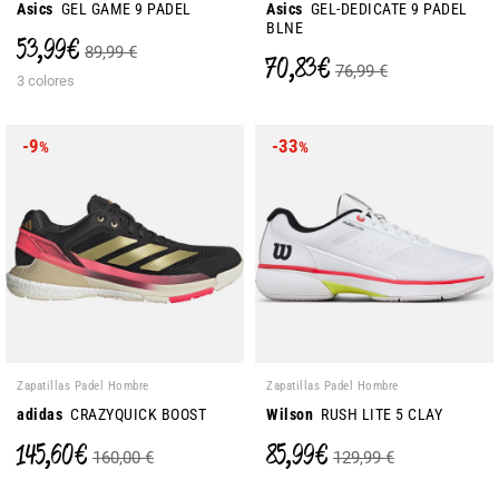
Asics
GEL GAME 9 PADEL
Asics
GEL-DEDICATE 9 PADEL
BLNE
53,99 €
89,99 €
70,83 €
76,99 €
3 colores
-9
-33
%
%
Zapatillas Padel Hombre
Zapatillas Padel Hombre
adidas
CRAZYQUICK BOOST
Wilson
RUSH LITE 5 CLAY
145,60 €
85,99 €
160,00 €
129,99 €