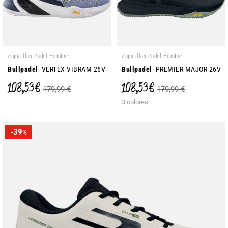
Zapatillas Padel Hombre
Zapatillas Padel Hombre
Bullpadel
VERTEX VIBRAM 26V
Bullpadel
PREMIER MAJOR 26V
108,53 €
108,53 €
179,99 €
179,99 €
3 colores
-39
%