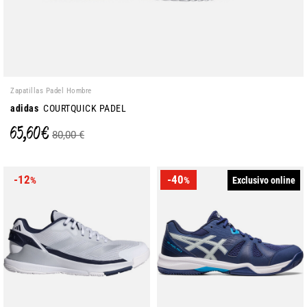
Zapatillas Padel Hombre
adidas
COURTQUICK PADEL
65,60 €
80,00 €
-12
-40
Exclusivo online
%
%