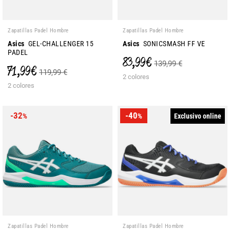
Zapatillas Padel Hombre
Zapatillas Padel Hombre
Asics
GEL-CHALLENGER 15
Asics
SONICSMASH FF VE
PADEL
83,99 €
139,99 €
71,99 €
119,99 €
2 colores
2 colores
-32
-40
Exclusivo online
%
%
Zapatillas Padel Hombre
Zapatillas Padel Hombre