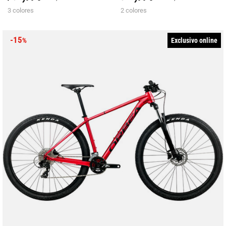
3 colores
2 colores
-15
Exclusivo online
%