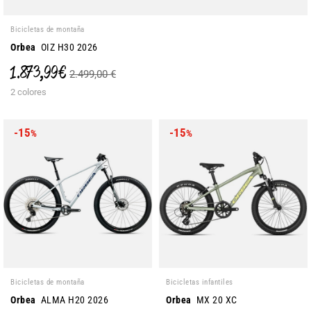
Bicicletas de montaña
Orbea
OIZ H30 2026
1.873,99 €
2.499,00 €
2 colores
-15
-15
%
%
Bicicletas de montaña
Bicicletas infantiles
Orbea
ALMA H20 2026
Orbea
MX 20 XC