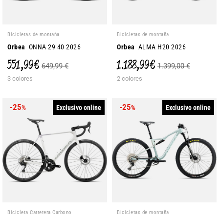
Bicicletas de montaña
Bicicletas de montaña
Orbea
ONNA 29 40 2026
Orbea
ALMA H20 2026
551,99 €
1.188,99 €
649,99 €
1.399,00 €
3 colores
2 colores
-25
-25
Exclusivo online
Exclusivo online
%
%
Bicicleta Carretera Carbono
Bicicletas de montaña