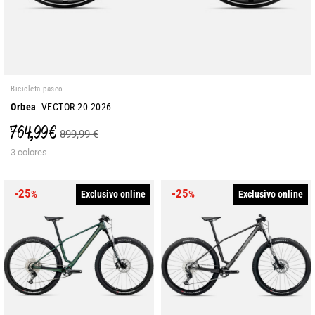
Bicicleta paseo
Orbea
VECTOR 20 2026
764,99 €
899,99 €
3 colores
-25
-25
Exclusivo online
Exclusivo online
%
%