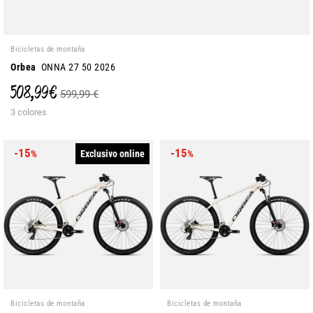
Bicicletas de montaña
Orbea
ONNA 27 50 2026
508,99 €
599,99 €
3 colores
-15
-15
Exclusivo online
%
%
Bicicletas de montaña
Bicicletas de montaña