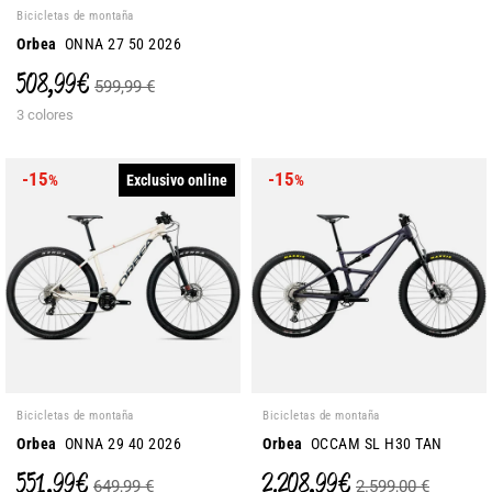
Bicicletas de montaña
Orbea
ONNA 27 50 2026
508,99 €
599,99 €
3 colores
-15
-15
Exclusivo online
%
%
Bicicletas de montaña
Bicicletas de montaña
Orbea
ONNA 29 40 2026
Orbea
OCCAM SL H30 TAN
551,99 €
2.208,99 €
649,99 €
2.599,00 €