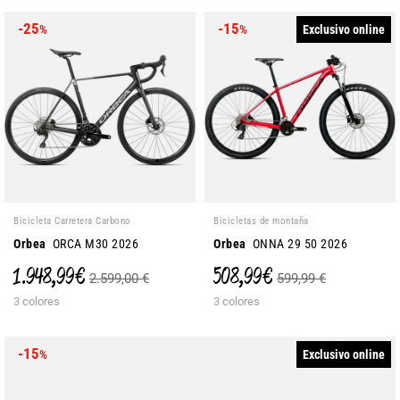
-25
-15
Exclusivo online
%
%
Bicicleta Carretera Carbono
Bicicletas de montaña
Orbea
ORCA M30 2026
Orbea
ONNA 29 50 2026
1.948,99 €
508,99 €
2.599,00 €
599,99 €
3 colores
3 colores
-15
Exclusivo online
%