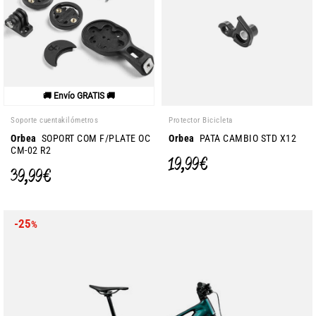
🚚 Envío GRATIS 🚚
Soporte cuentakilómetros
Protector Bicicleta
Orbea
SOPORT COM F/PLATE OC
Orbea
PATA CAMBIO STD X12
CM-02 R2
19,99 €
39,99 €
-25
%