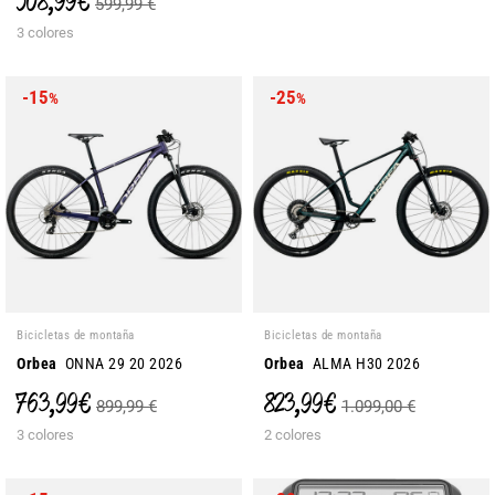
508,99 €
599,99 €
3 colores
-15
-25
%
%
Bicicletas de montaña
Bicicletas de montaña
Orbea
ONNA 29 20 2026
Orbea
ALMA H30 2026
763,99 €
823,99 €
899,99 €
1.099,00 €
3 colores
2 colores