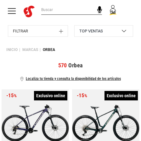
FILTRAR
INICIO
MARCAS
ORBEA
570
Orbea
Localiza tu tienda y consulta la disponibilidad de los artículos
-15
-15
Exclusivo online
Exclusivo online
%
%