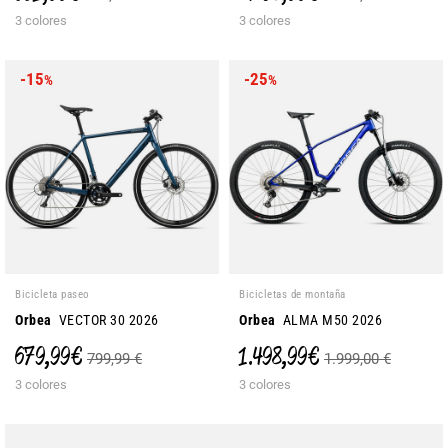
3 colores
3 colores
-15
-25
%
%
Bicicleta paseo
Bicicletas de montaña
Orbea
VECTOR 30 2026
Orbea
ALMA M50 2026
679,99 €
1.498,99 €
799,99 €
1.999,00 €
3 colores
3 colores