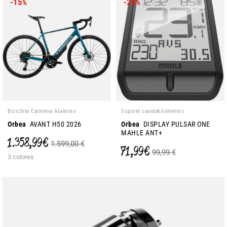
-15
-28
%
%
Bicicleta Carretera Aluminio
Soporte cuentakilómetros
Orbea
AVANT H50 2026
Orbea
DISPLAY PULSAR ONE
MAHLE ANT+
1.358,99 €
1.599,00 €
71,99 €
99,99 €
3 colores