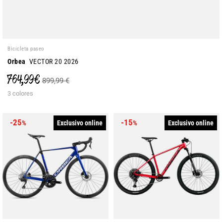
Bicicleta paseo
Orbea
VECTOR 20 2026
764,99 €
899,99 €
3 colores
-25
-15
Exclusivo online
Exclusivo online
%
%