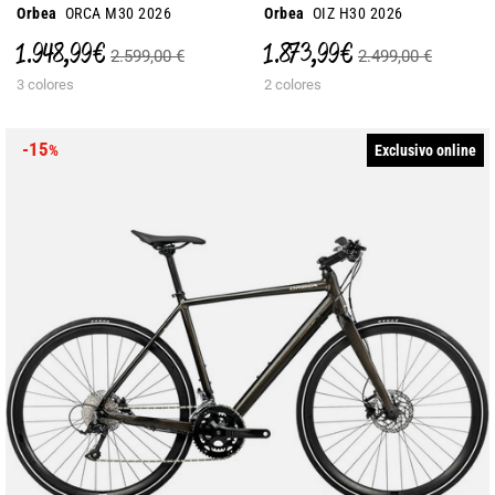
Orbea
ORCA M30 2026
Orbea
OIZ H30 2026
1.948,99 €
1.873,99 €
2.599,00 €
2.499,00 €
3 colores
2 colores
-15
Exclusivo online
%