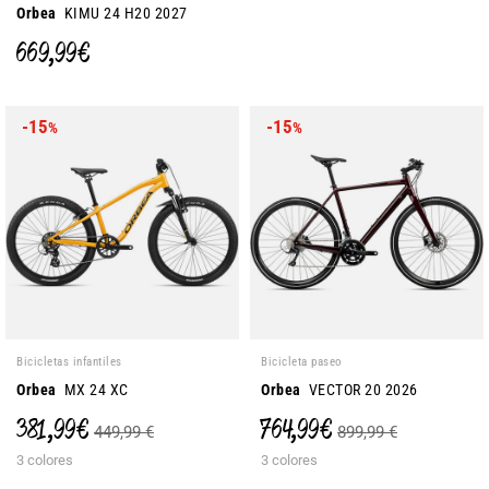
Orbea
KIMU 24 H20 2027
669,99 €
-15
-15
%
%
Bicicletas infantiles
Bicicleta paseo
Orbea
MX 24 XC
Orbea
VECTOR 20 2026
381,99 €
764,99 €
449,99 €
899,99 €
3 colores
3 colores