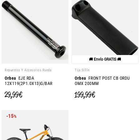
🚚 Envío GRATIS 🚚
Repuestos Y Accesorios Rueda
Tija Sillín
Orbea
EJE RDA
Orbea
FRONT POST CB ORDU
12X119(2P1.0X13)G/BAR
OMX 200MM
29,99 €
199,99 €
-15
%