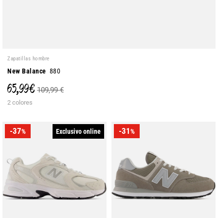
Zapatillas hombre
New Balance
880
65,99 €
109,99 €
2 colores
-37
-31
Exclusivo online
%
%