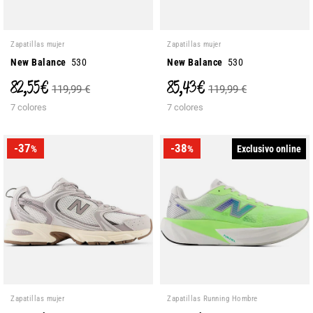
Zapatillas mujer
Zapatillas mujer
New Balance
530
New Balance
530
82,55 €
85,43 €
119,99 €
119,99 €
7 colores
7 colores
-37
-38
Exclusivo online
%
%
Zapatillas mujer
Zapatillas Running Hombre