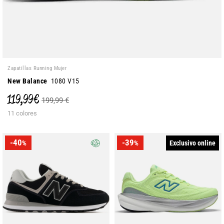
Zapatillas Running Mujer
New Balance
1080 V15
119,99 €
199,99 €
11 colores
-40
-39
Exclusivo online
%
%