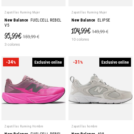
Zapatillas Running Mujer
Zapatillas Running Mujer
New Balance
FUELCELL REBEL
New Balance
ELIPSE
V5
104,99 €
149,99 €
95,99 €
159,99 €
10 colores
3 colores
-34
-31
Exclusivo online
Exclusivo online
%
%
Zapatillas Running Hombre
Zapatillas hombre