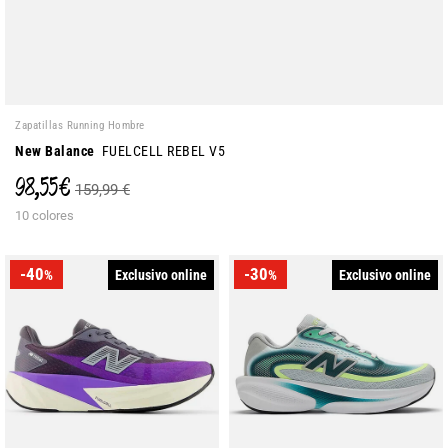
Zapatillas Running Hombre
New Balance
FUELCELL REBEL V5
98,55 €
159,99 €
10 colores
-40
-30
Exclusivo online
Exclusivo online
%
%