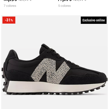
7 colores
5 colores
-31
Exclusivo online
%