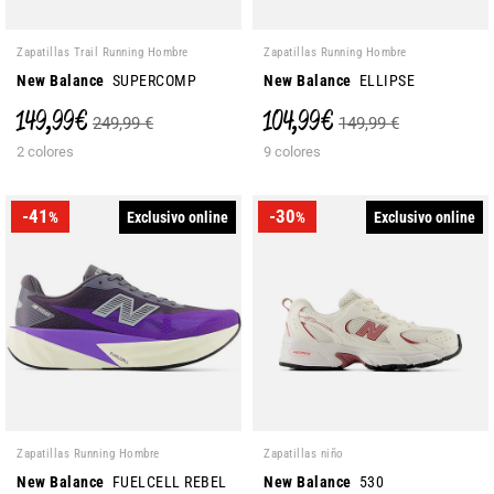
Zapatillas Trail Running Hombre
Zapatillas Running Hombre
New Balance
SUPERCOMP
New Balance
ELLIPSE
149,99 €
104,99 €
249,99 €
149,99 €
2 colores
9 colores
-41
-30
Exclusivo online
Exclusivo online
%
%
Zapatillas Running Hombre
Zapatillas niño
New Balance
FUELCELL REBEL
New Balance
530