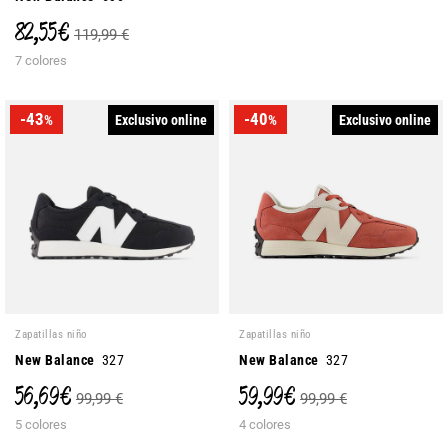
82,55 €
119,99 €
7 colores
-43
-40
Exclusivo online
Exclusivo online
%
%
Zapatillas niño
Zapatillas niño
New Balance
327
New Balance
327
56,69 €
59,99 €
99,99 €
99,99 €
5 colores
4 colores