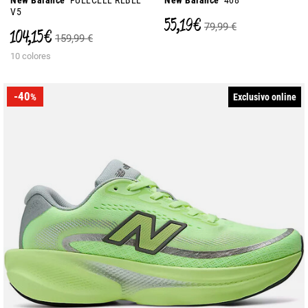
New Balance
FUELCELL REBEL
New Balance
408
V5
55,19 €
79,99 €
104,15 €
159,99 €
10 colores
-40
Exclusivo online
%