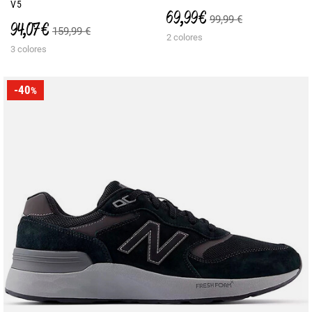
V5
69,99 €
99,99 €
94,07 €
159,99 €
2 colores
3 colores
-40
%