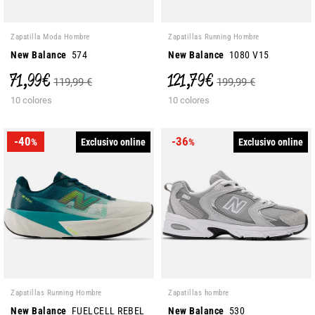
Zapatilla Moda Hombre
Zapatillas Running Hombre
New Balance
574
New Balance
1080 V15
71,99 €
121,79 €
119,99 €
199,99 €
10 colores
10 colores
-40
-36
Exclusivo online
Exclusivo online
%
%
Zapatillas Running Hombre
Zapatillas hombre
New Balance
FUELCELL REBEL
New Balance
530