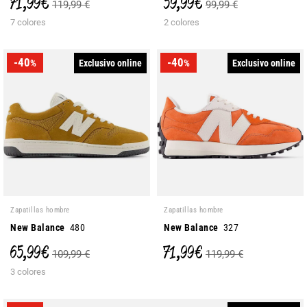
71,99 €
59,99 €
119,99 €
99,99 €
7 colores
2 colores
-40
-40
Exclusivo online
Exclusivo online
%
%
Zapatillas hombre
Zapatillas hombre
New Balance
480
New Balance
327
65,99 €
71,99 €
109,99 €
119,99 €
3 colores