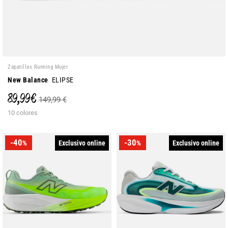
Zapatillas Running Mujer
New Balance
ELIPSE
89,99 €
149,99 €
10 colores
-40
-30
Exclusivo online
Exclusivo online
%
%