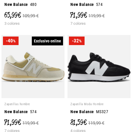
New Balance
480
New Balance
574
65,99 €
71,99 €
109,99 €
119,99 €
3 colores
7 colores
-40
-32
Exclusivo online
%
%
Zapatillas hombre
Zapatilla Moda Hombre
New Balance
574
New Balance
MS327
71,99 €
81,59 €
119,99 €
119,99 €
7 colores
4 colores