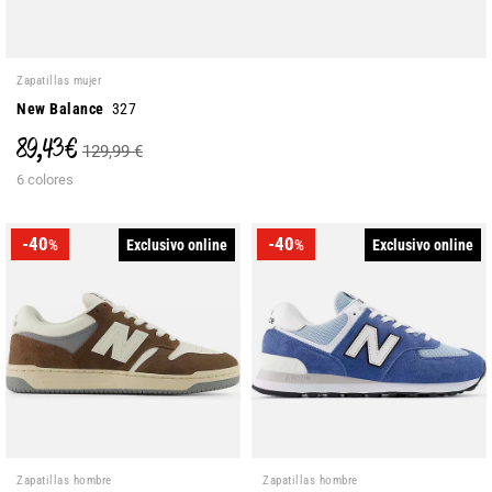
Zapatillas mujer
New Balance
327
89,43 €
129,99 €
6 colores
-40
-40
Exclusivo online
Exclusivo online
%
%
Zapatillas hombre
Zapatillas hombre