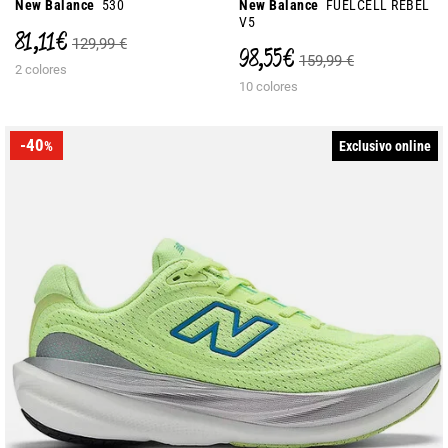
New Balance
530
New Balance
FUELCELL REBEL
V5
81,11 €
129,99 €
98,55 €
159,99 €
2 colores
10 colores
-40
Exclusivo online
%