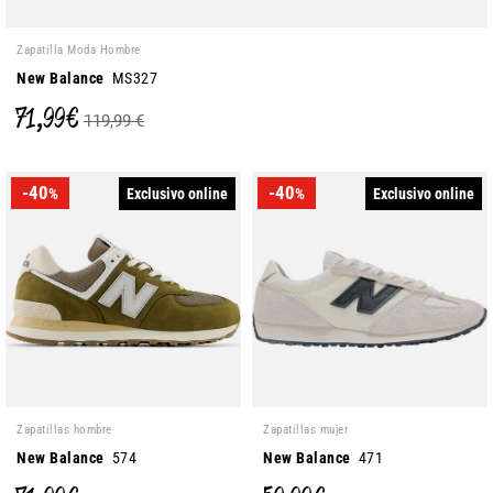
Zapatilla Moda Hombre
New Balance
MS327
71,99 €
119,99 €
-40
-40
Exclusivo online
Exclusivo online
%
%
Zapatillas hombre
Zapatillas mujer
New Balance
574
New Balance
471