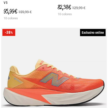
V5
82,38 €
129,99 €
95,99 €
159,99 €
10 colores
10 colores
-38
Exclusivo online
%