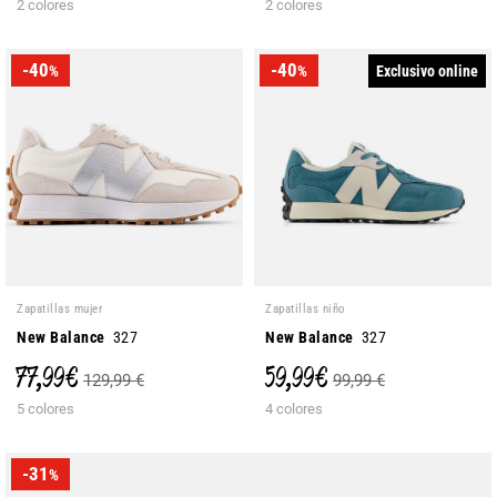
2 colores
2 colores
-40
-40
Exclusivo online
%
%
Zapatillas mujer
Zapatillas niño
New Balance
327
New Balance
327
77,99 €
59,99 €
129,99 €
99,99 €
5 colores
4 colores
-31
%