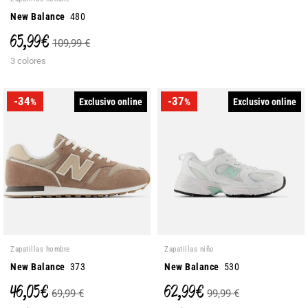
New Balance
480
65,99 €
109,99 €
3 colores
-34
-37
Exclusivo online
Exclusivo online
%
%
Zapatillas hombre
Zapatillas niño
New Balance
373
New Balance
530
46,05 €
62,99 €
69,99 €
99,99 €