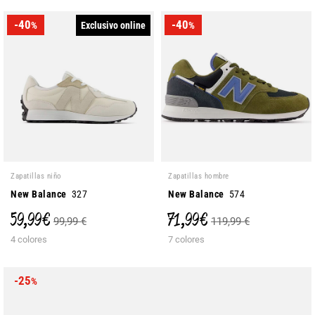
-40
-40
Exclusivo online
%
%
Zapatillas niño
Zapatillas hombre
New Balance
327
New Balance
574
59,99 €
71,99 €
99,99 €
119,99 €
4 colores
7 colores
-25
%