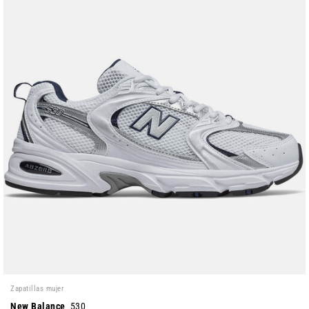
Zapatillas mujer
New Balance
530