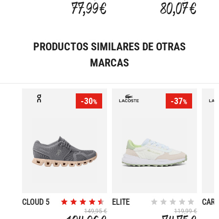
77,99 €
80,07 €
PRODUCTOS SIMILARES DE OTRAS
MARCAS
-30
-37
%
%
CLOUD 5
ELITE
CAR
ACTV EVO
SET 
149,95 €
119,99 €
SFA