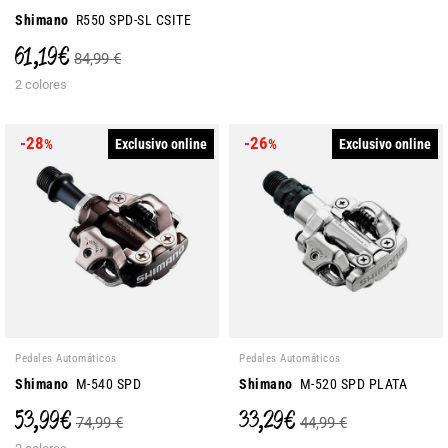
Shimano
R550 SPD-SL CSITE
61,19 €
84,99 €
2 colores
-28
-26
Exclusivo online
Exclusivo online
%
%
Pedales Automáticos
Pedales Automáticos
Shimano
M-540 SPD
Shimano
M-520 SPD PLATA
53,99 €
33,29 €
74,99 €
44,99 €