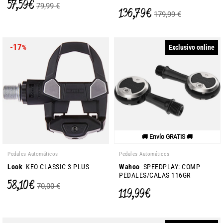
57,59 €
79,99 €
136,79 €
179,99 €
-17
Exclusivo online
%
🚚 Envío GRATIS 🚚
Pedales Automáticos
Pedales Automáticos
Look
KEO CLASSIC 3 PLUS
Wahoo
SPEEDPLAY: COMP
PEDALES/CALAS 116GR
58,10 €
70,00 €
119,99 €