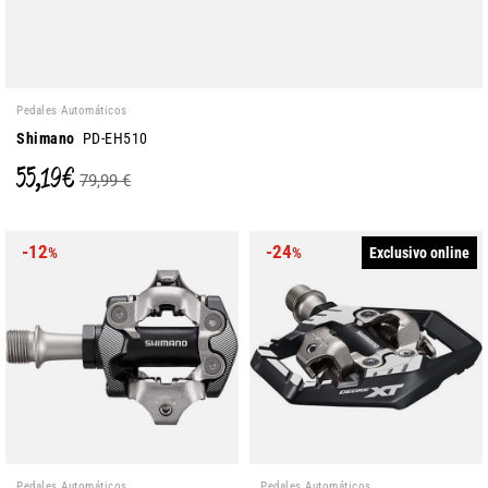
Pedales Automáticos
Shimano
PD-EH510
55,19 €
79,99 €
-12
-24
Exclusivo online
%
%
Pedales Automáticos
Pedales Automáticos