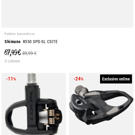
Pedales Automáticos
Shimano
R550 SPD-SL CSITE
67,49 €
89,99 €
2 colores
-11
-24
Exclusivo online
%
%