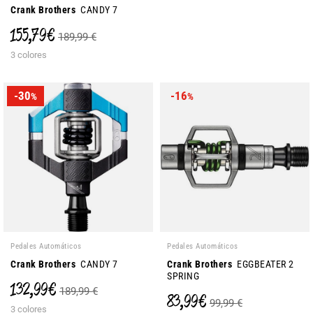
Crank Brothers
CANDY 7
155,79 €
189,99 €
3 colores
-30
-16
%
%
Pedales Automáticos
Pedales Automáticos
Crank Brothers
CANDY 7
Crank Brothers
EGGBEATER 2
SPRING
132,99 €
189,99 €
83,99 €
99,99 €
3 colores