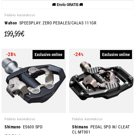
🚚 Envío GRATIS 🚚
Pedales Automáticos
Wahoo
SPEEDPLAY: ZERO PEDALES/CALAS 111GR
199,99 €
-28
-24
Exclusivo online
Exclusivo online
%
%
Pedales Automáticos
Pedales Automáticos
Shimano
ES600 SPD
Shimano
PEDAL SPD W/ CLEAT
CL-MT001