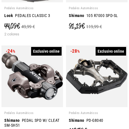
Pedales Automáticos
Pedales Automáticos
Look
PEDALES CLASSIC 3
Shimano
105 R7000 SPD-SL
44,09 €
91,19 €
49,99 €
119,99 €
2 colores
-24
-28
Exclusivo online
Exclusivo online
%
%
Pedales Automáticos
Pedales Automáticos
Shimano
PEDAL SPD W/ CLEAT
Shimano
PD-G8040
SM-SH51