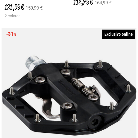
118,79 €
164,99 €
121,59 €
159,99 €
2 colores
-31
Exclusivo online
%