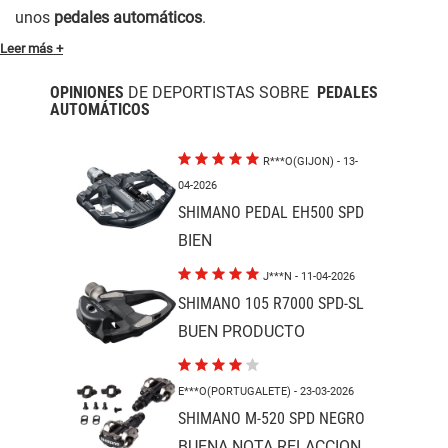
unos
pedales automáticos
.
Leer más +
OPINIONES
DE DEPORTISTAS SOBRE
PEDALES
AUTOMÁTICOS
R***O(GIJON)
- 13-
04-2026
SHIMANO PEDAL EH500 SPD
BIEN
J***N
- 11-04-2026
SHIMANO 105 R7000 SPD-SL
BUEN PRODUCTO
E***O(PORTUGALETE)
- 23-03-2026
SHIMANO M-520 SPD NEGRO
BUENA NOTA RELACCION