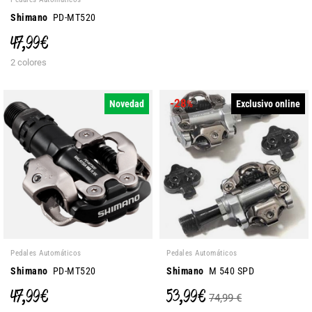
Shimano
PD-MT520
47,99 €
2 colores
-28
Novedad
Exclusivo online
%
Pedales Automáticos
Pedales Automáticos
Shimano
PD-MT520
Shimano
M 540 SPD
47,99 €
53,99 €
74,99 €