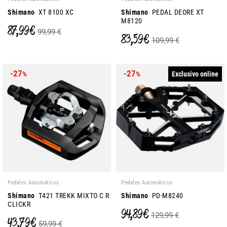
Shimano
XT 8100 XC
Shimano
PEDAL DEORE XT
M8120
87,99 €
99,99 €
83,59 €
109,99 €
-27
-27
Exclusivo online
%
%
Pedales Automáticos
Pedales Automáticos
Shimano
T421 TREKK MIXTO C R
Shimano
PD-M8240
CLICKR
94,89 €
129,99 €
43,79 €
59,99 €