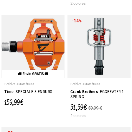
2 colores
-14
%
🚚 Envío GRATIS 🚚
Pedales Automáticos
Pedales Automáticos
Time
SPECIALE 8 ENDURO
Crank Brothers
EGGBEATER 1
SPRING
159,99 €
51,59 €
59,99 €
2 colores