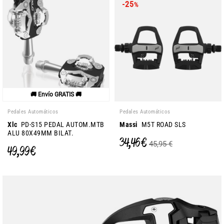
-25
%
🚚 Envío GRATIS 🚚
Pedales Automáticos
Pedales Automáticos
Xlc
PD-S15 PEDAL AUTOM.MTB
Massi
M5T ROAD SLS
ALU 80X49MM BILAT.
34,46 €
45,95 €
49,99 €