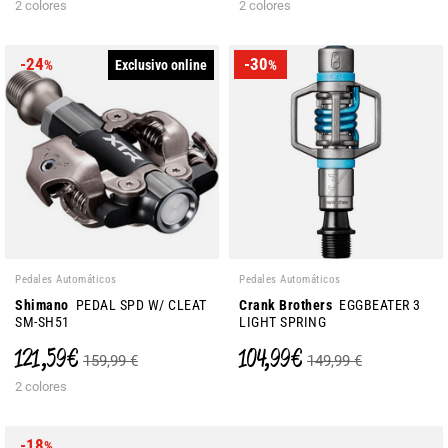
2 colores
2 colores
-24
-30
Exclusivo online
%
%
Pedales Automáticos
Pedales Automáticos
Shimano
PEDAL SPD W/ CLEAT
Crank Brothers
EGGBEATER 3
SM-SH51
LIGHT SPRING
121,59 €
104,99 €
159,99 €
149,99 €
2 colores
-18
%