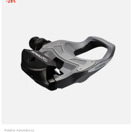
-28
%
Pedales Automáticos