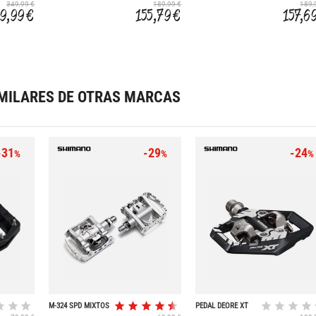
HIGH
349,99 €
189,99 €
189,
9,99 €
155,79 €
157,6
MILARES DE OTRAS MARCAS
-31
-29
-24
%
%
%
M-324 SPD MIXTOS
PEDAL DEORE XT
M8120