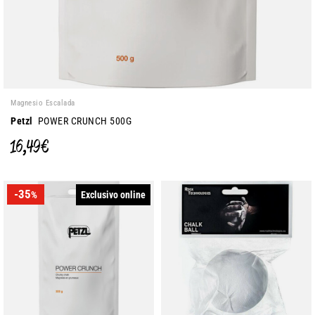
Magnesio Escalada
Petzl
POWER CRUNCH 500G
16,49 €
-35
Exclusivo online
%