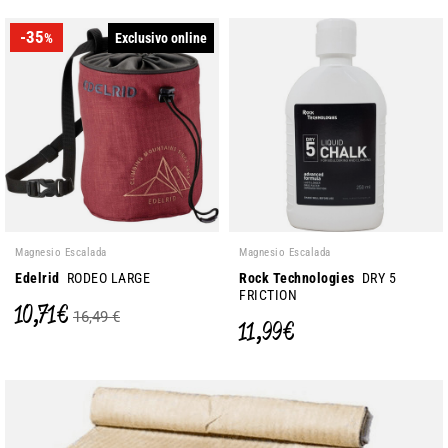
-35
Exclusivo online
%
Magnesio Escalada
Magnesio Escalada
Edelrid
RODEO LARGE
Rock Technologies
DRY 5
FRICTION
10,71 €
16,49 €
11,99 €