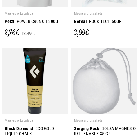
Magnesio Escalada
Magnesio Escalada
Petzl
POWER CRUNCH 300G
Boreal
ROCK TECH 60GR
8,76 €
3,99 €
13,49 €
Magnesio Escalada
Magnesio Escalada
Black Diamond
ECO GOLD
Singing Rock
BOLSA MAGNESIO
LIQUID CHALK
RELLENABLE 35 GR