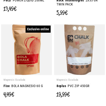
Petzl
POWER LIQUID 200ML
Rock Technologies
2X35 GR
TWIN PACK
13,49 €
5,99 €
Exclusivo online
Magnesio Escalada
Magnesio Escalada
Fixe
BOLA MAGNESIO 60 G
8cplus
PVC ZIP 450GR
4,49 €
19,99 €