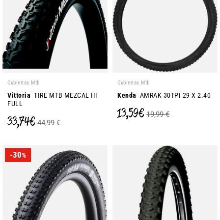
Cubiertas Mtb
Cubiertas Mtb
Vittoria
TIRE MTB MEZCAL III
Kenda
AMRAK 30TPI 29 X 2.40
FULL
13,59 €
19,99 €
33,74 €
44,99 €
-30
%