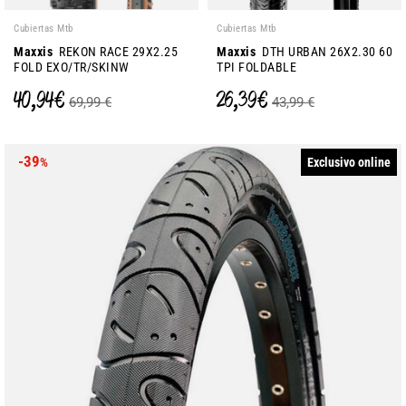
Cubiertas Mtb
Cubiertas Mtb
Maxxis
REKON RACE 29X2.25
Maxxis
DTH URBAN 26X2.30 60
FOLD EXO/TR/SKINW
TPI FOLDABLE
40,94 €
26,39 €
69,99 €
43,99 €
-39
Exclusivo online
%