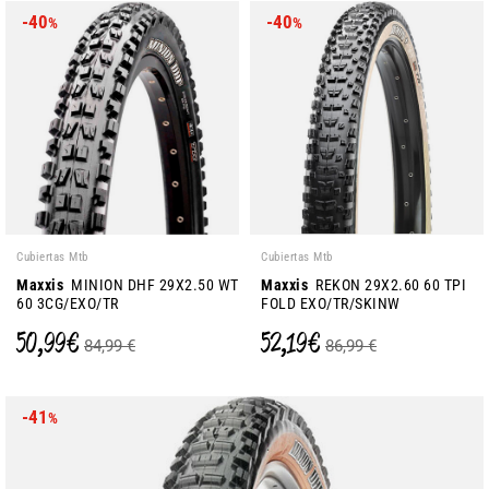
-40
-40
%
%
Cubiertas Mtb
Cubiertas Mtb
Maxxis
MINION DHF 29X2.50 WT
Maxxis
REKON 29X2.60 60 TPI
60 3CG/EXO/TR
FOLD EXO/TR/SKINW
50,99 €
52,19 €
84,99 €
86,99 €
-41
%