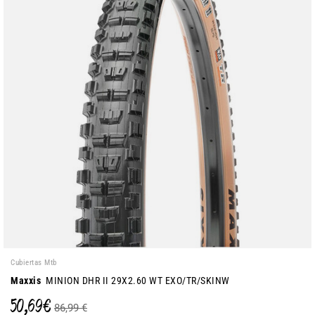
Cubiertas Mtb
Maxxis
MINION DHR II 29X2.60 WT EXO/TR/SKINW
50,69 €
86,99 €