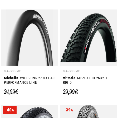
Cubiertas Mtb
Cubiertas Mtb
Michelin
WILDRUNR 27.5X1.40
Vittoria
MEZCAL III 26X2.1
PERFORMANCE LINE
RIGID
24,99 €
29,99 €
-40
-39
%
%