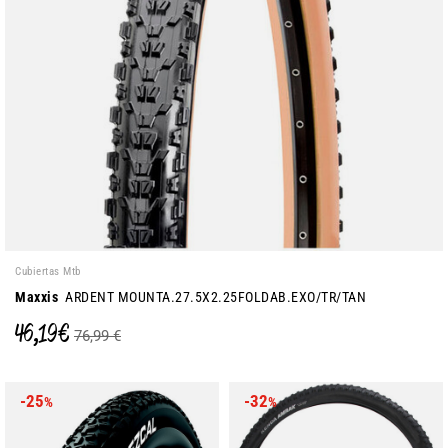
Cubiertas Mtb
Maxxis
ARDENT MOUNTA.27.5X2.25FOLDAB.EXO/TR/TAN
46,19 €
76,99 €
-25
-32
%
%