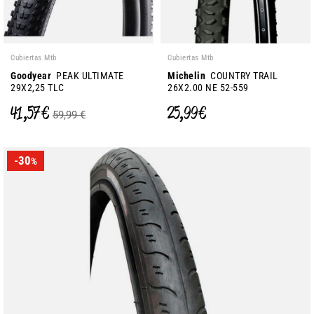
Cubiertas Mtb
Cubiertas Mtb
Goodyear
PEAK ULTIMATE
Michelin
COUNTRY TRAIL
29X2,25 TLC
26X2.00 NE 52-559
41,57 €
25,99 €
59,99 €
-30
%