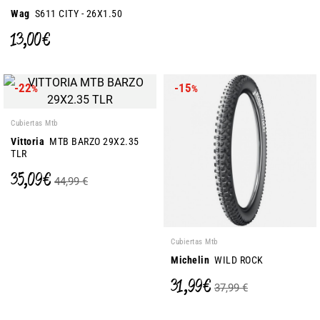
Wag
S611 CITY - 26X1.50
13,00 €
-22
-15
%
%
Cubiertas Mtb
Vittoria
MTB BARZO 29X2.35
TLR
35,09 €
44,99 €
Cubiertas Mtb
Michelin
WILD ROCK
31,99 €
37,99 €