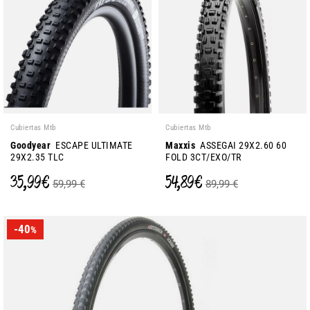
Cubiertas Mtb
Cubiertas Mtb
Goodyear
ESCAPE ULTIMATE
Maxxis
ASSEGAI 29X2.60 60
29X2.35 TLC
FOLD 3CT/EXO/TR
35,99 €
54,89 €
59,99 €
89,99 €
-40
%