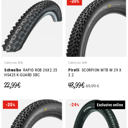
-30
%
Cubiertas Mtb
Cubiertas Mtb
Schwalbe
RAPID ROB 26X2.25
Pirelli
SCORPION MTB M 29 X
HS425 K-GUARD SBC
2.2
22,99 €
48,99 €
69,99 €
-35
-24
Exclusivo online
%
%