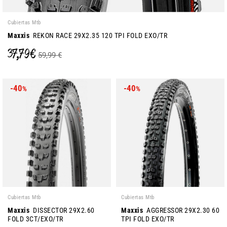
Cubiertas Mtb
Maxxis
REKON RACE 29X2.35 120 TPI FOLD EXO/TR
37,79 €
59,99 €
-40
-40
%
%
Cubiertas Mtb
Cubiertas Mtb
Maxxis
DISSECTOR 29X2.60
Maxxis
AGGRESSOR 29X2.30 60
FOLD 3CT/EXO/TR
TPI FOLD EXO/TR