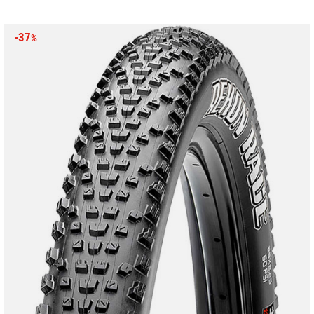
-37
%