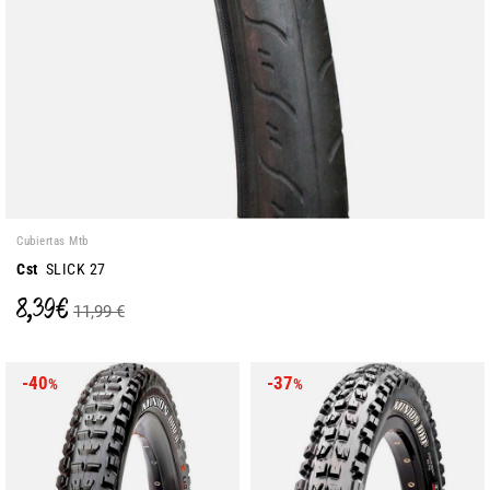
Cubiertas Mtb
Cst
SLICK 27
8,39 €
11,99 €
-40
-37
%
%