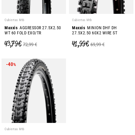
Cubiertas Mtb
Cubiertas Mtb
Maxxis
AGGRESSOR 27.5X2.50
Maxxis
MINION DHF DH
WT 60 FOLD EXO/TR
27.5X2.50 60X2 WIRE ST
43,79 €
41,99 €
72,99 €
69,99 €
-40
%
Cubiertas Mtb