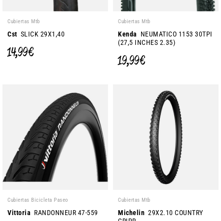
Cubiertas Mtb
Cubiertas Mtb
Cst
SLICK 29X1,40
Kenda
NEUMATICO 1153 30TPI
(27,5 INCHES 2.35)
14,99 €
19,99 €
Cubiertas Bicicleta Paseo
Cubiertas Mtb
Vittoria
RANDONNEUR 47-559
Michelin
29X2.10 COUNTRY