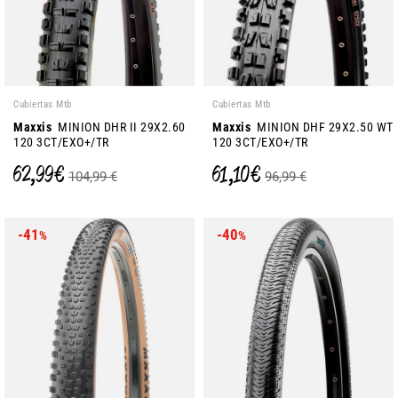
Cubiertas Mtb
Cubiertas Mtb
Maxxis
MINION DHR II 29X2.60
Maxxis
MINION DHF 29X2.50 WT
120 3CT/EXO+/TR
120 3CT/EXO+/TR
62,99 €
61,10 €
104,99 €
96,99 €
-41
-40
%
%