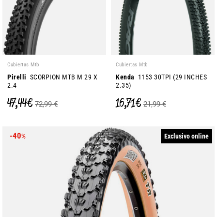
Cubiertas Mtb
Cubiertas Mtb
Pirelli
SCORPION MTB M 29 X
Kenda
1153 30TPI (29 INCHES
2.4
2.35)
47,44 €
16,71 €
72,99 €
21,99 €
-40
Exclusivo online
%