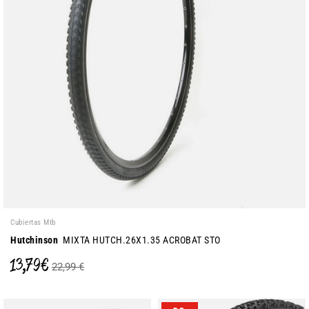
Cubiertas Mtb
Hutchinson
MIXTA HUTCH.26X1.35 ACROBAT STO
13,79 €
22,99 €