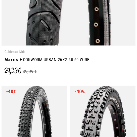
Cubiertas Mtb
Maxxis
HOOKWORM URBAN 26X2.50 60 WIRE
24,39 €
39,99 €
-40
-40
%
%