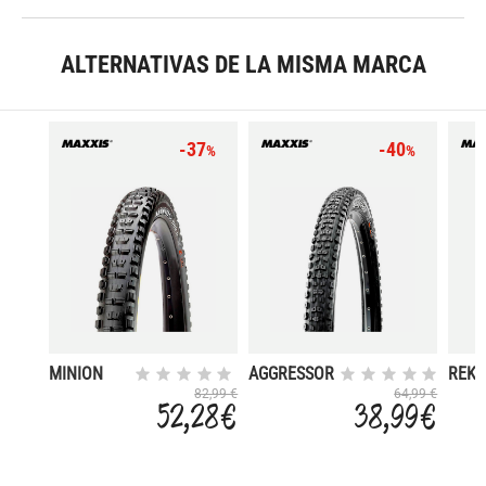
ALTERNATIVAS DE LA MISMA MARCA
-37
-40
%
%
MINION
AGGRESSOR
REKO
DHR II DH
29X2.30 60
29X2
82,99 €
64,99 €
52,28 €
38,99 €
27.5X2.40
TPI FOLD
EXO/
WT
EXO/TR
3CG/TR/DH