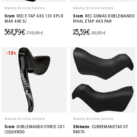
Manetas Bicicleta Carretera
Manetas Bicicleta Carretera
Sram
RED E-TAP AXS 12V XPLR
Sram
REC GOMAS DOBLEMANDO
MAX 44D S/
RIVAL ETAP AXS PAR
568,79 €
25,59 €
719,99 €
39,99 €
-10
%
Manetas Bicicleta Carretera
Manetas Bicicleta Carretera
Sram
DOBLEMANDO FORCE CX1
Shimano
CUBREMANETAS ST-
IZQUIERDO
R8070