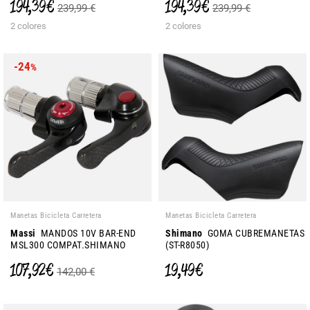
194,39 €
194,39 €
239,99 €
239,99 €
2 colores
2 colores
-24
%
Manetas Bicicleta Carretera
Manetas Bicicleta Carretera
Massi
MANDOS 10V BAR-END
Shimano
GOMA CUBREMANETAS
MSL300 COMPAT.SHIMANO
(ST-R8050)
107,92 €
19,49 €
142,00 €