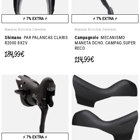
⚡ 7% EXTRA ⚡
⚡ 7% EXTRA ⚡
Manetas Bicicleta Carretera
Manetas Bicicleta Carretera
Shimano
PAR PALANCAS CLARIS
Campagnolo
MECANISMO
R2000 8X2V
MANETA DCHO. CAMPAG.SUPER
RECO
184,99 €
114,99 €
⚡ 7% EXTRA ⚡