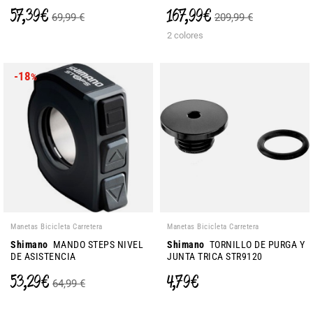
57,39 €
167,99 €
69,99 €
209,99 €
2 colores
-18
%
Manetas Bicicleta Carretera
Manetas Bicicleta Carretera
Shimano
MANDO STEPS NIVEL
Shimano
TORNILLO DE PURGA Y
DE ASISTENCIA
JUNTA TRICA STR9120
53,29 €
4,79 €
64,99 €