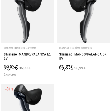
Manetas Bicicleta Carretera
Manetas Bicicleta Carretera
Shimano
MANDO/PALANCA IZ.
Shimano
MANDO/PALANCA DR.
2V
8V
69,83 €
69,83 €
96,99 €
96,99 €
2 colores
-31
%