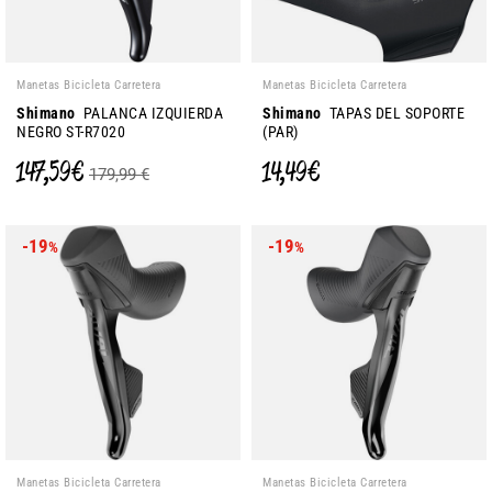
Manetas Bicicleta Carretera
Manetas Bicicleta Carretera
Shimano
PALANCA IZQUIERDA
Shimano
TAPAS DEL SOPORTE
NEGRO ST-R7020
(PAR)
147,59 €
14,49 €
179,99 €
-19
-19
%
%
Manetas Bicicleta Carretera
Manetas Bicicleta Carretera