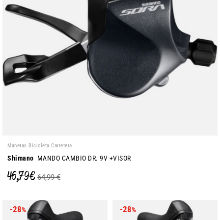
Manetas Bicicleta Carretera
Shimano
MANDO CAMBIO DR. 9V +VISOR
46,79 €
64,99 €
-28
-28
%
%