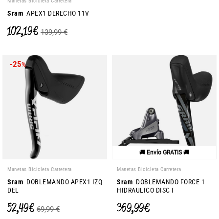
Manetas Bicicleta Carretera
Sram
APEX1 DERECHO 11V
102,19 €
139,99 €
-25
%
🚚 Envío GRATIS 🚚
Manetas Bicicleta Carretera
Manetas Bicicleta Carretera
Sram
DOBLEMANDO APEX1 IZQ
Sram
DOBLEMANDO FORCE 1
DEL
HIDRAULICO DISC I
52,49 €
369,99 €
69,99 €