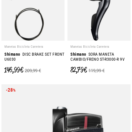
Manetas Bicicleta Carretera
Manetas Bicicleta Carretera
Shimano
DISC BRAKE SET FRONT
Shimano
SORA MANETA
U6030
CAMBIO/FRENO ST-R3000-R 9V
146,99 €
82,79 €
209,99 €
119,99 €
-28
%