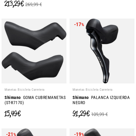
213,29 €
269,99 €
-17
%
Manetas Bicicleta Carretera
Manetas Bicicleta Carretera
Shimano
GOMA CUBREMANETAS
Shimano
PALANCA IZQUIERDA
(ST-R7170)
NEGRO
15,49 €
91,29 €
109,99 €
-21
-19
%
%