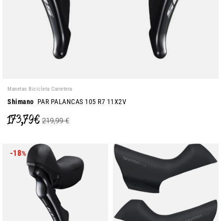
Manetas Bicicleta Carretera
Shimano
PAR PALANCAS 105 R7 11X2V
173,79 €
219,99 €
-18
%