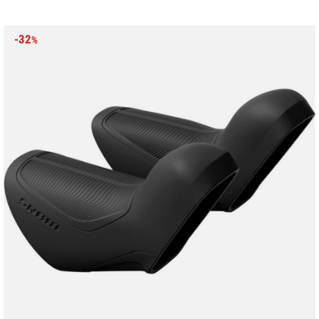
-32
%