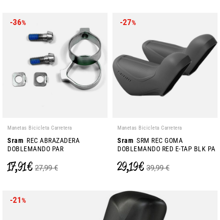
-36
-27
%
%
Manetas Bicicleta Carretera
Manetas Bicicleta Carretera
Sram
REC ABRAZADERA
Sram
SRM REC GOMA
DOBLEMANDO PAR
DOBLEMANDO RED E-TAP BLK PA
17,91 €
29,19 €
27,99 €
39,99 €
-21
%