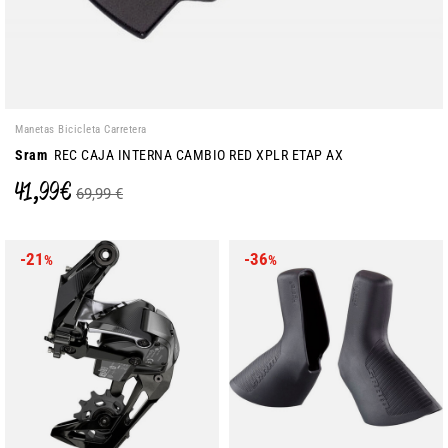
Manetas Bicicleta Carretera
Sram
REC CAJA INTERNA CAMBIO RED XPLR ETAP AX
41,99 €
69,99 €
-21
-36
%
%