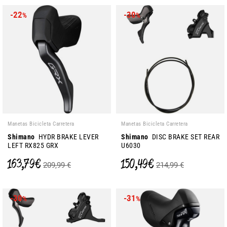
-22
-30
%
%
Manetas Bicicleta Carretera
Manetas Bicicleta Carretera
Shimano
HYDR BRAKE LEVER
Shimano
DISC BRAKE SET REAR
LEFT RX825 GRX
U6030
163,79 €
150,49 €
209,99 €
214,99 €
-30
-31
%
%