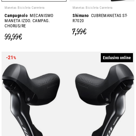
Manetas Bicicleta Carretera
Manetas Bicicleta Carretera
Campagnolo
MECANISMO
Shimano
CUBREMANETAS ST-
MANETA IZDO. CAMPAG.
R7020
CHORUS/RE
7,99 €
99,99 €
-21
Exclusivo online
%