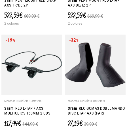
Sram
FLAT MOUNT RED E-TAP
Sram
FLAT MOUNT RED E-TAP
AXS TR/DE 2P
AXS DE/IZ 2P
522,59 €
522,59 €
669,99 €
669,99 €
2 colores
2 colores
-19
-32
%
%
Manetas Bicicleta Carretera
Manetas Bicicleta Carretera
Sram
RED E-TAP / AXS
Sram
REC GOMAS DOBLEMANDO
MULTICLICS 150MM 2 UDS
DISC ETAP AXS (PAR)
117,44 €
27,19 €
144,99 €
39,99 €