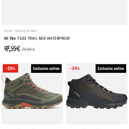
Botas Trekking Hombre
Hi Tec
FUSE TRAIL MID WATERPROOF
47,99 €
79,99 €
-20
-34
Exclusivo online
Exclusivo online
%
%