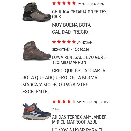
J***O
- 13-05-2026
CHIRUCA GETARIA GORE-TEX
GRIS
MUY BUENA BOTA
CALIDAD PRECIO
J***E(SAN
SEBASTIAN)
- 12-05-2026
LOWA RENEGADE EVO GORE-
TEX MID MARRON
CREO QUE ES LA CUARTA
BOTA QUE ADQUIERO DE LA MISMA
MARCA Y MODELO. PARA MI ES
EXCELENTE.
M***O(LEON)
- 08-05-
2026
ADIDAS TERREX ANYLANDER
MID CLIMAPROOF AZUL
LO VOY A USAR PARA EL