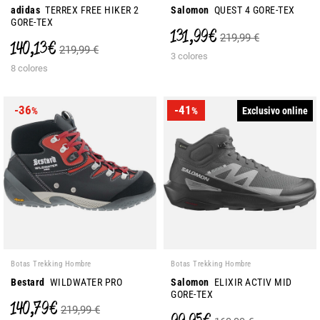
adidas
TERREX FREE HIKER 2
Salomon
QUEST 4 GORE-TEX
GORE-TEX
131,99 €
219,99 €
140,13 €
219,99 €
3 colores
8 colores
-36
-41
Exclusivo online
%
%
Botas Trekking Hombre
Botas Trekking Hombre
Bestard
WILDWATER PRO
Salomon
ELIXIR ACTIV MID
GORE-TEX
140,79 €
219,99 €