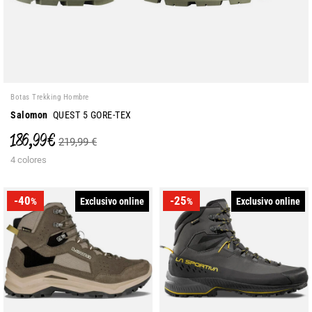
Botas Trekking Hombre
Salomon
QUEST 5 GORE-TEX
186,99 €
219,99 €
4 colores
-40
-25
Exclusivo online
Exclusivo online
%
%