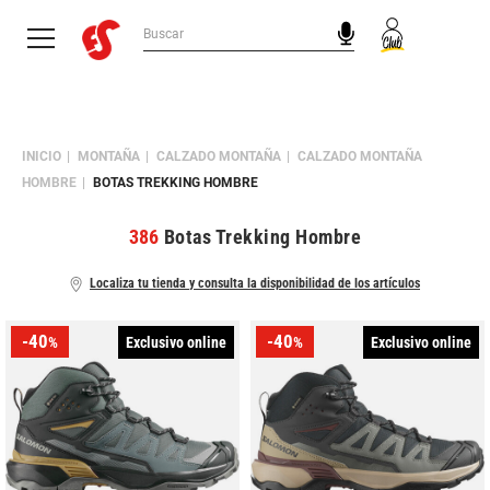
INICIO
MONTAÑA
CALZADO MONTAÑA
CALZADO MONTAÑA
HOMBRE
BOTAS TREKKING HOMBRE
386
Botas Trekking Hombre
Localiza tu tienda y consulta la disponibilidad de los artículos
-40
-40
Exclusivo online
Exclusivo online
%
%