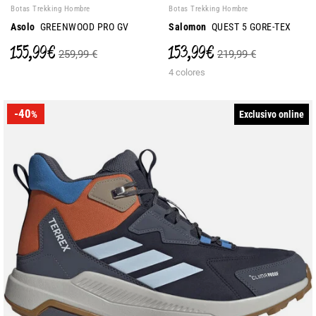
Botas Trekking Hombre
Botas Trekking Hombre
Asolo
GREENWOOD PRO GV
Salomon
QUEST 5 GORE-TEX
155,99 €
153,99 €
259,99 €
219,99 €
4 colores
-40
Exclusivo online
%