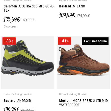
Salomon
X ULTRA 360 MID GORE-
Bestard
MILANO
TEX
104,99 €
174,99 €
135,99 €
169,99 €
5 colores
-33
-41
Exclusivo online
%
%
Botas Trekking Hombre
Botas Trekking Hombre
Bestard
ANDROID
Merrell
MOAB SPEED 2 LTR MID
WATERPROOF
146,29 €
219,99 €