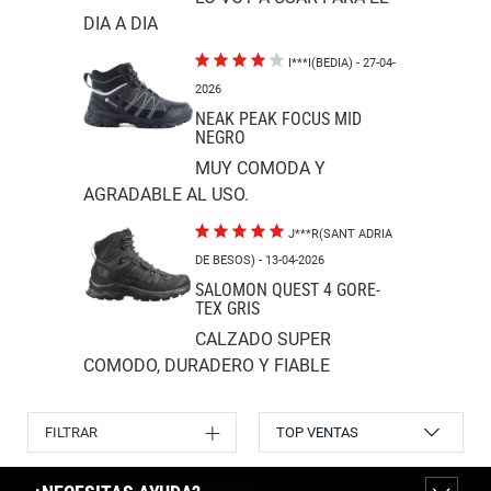
DIA A DIA
I***I(BEDIA)
- 27-04-
2026
NEAK PEAK FOCUS MID
NEGRO
MUY COMODA Y
AGRADABLE AL USO.
J***R(SANT ADRIA
DE BESOS)
- 13-04-2026
SALOMON QUEST 4 GORE-
TEX GRIS
CALZADO SUPER
COMODO, DURADERO Y FIABLE
Ver más
FILTRAR