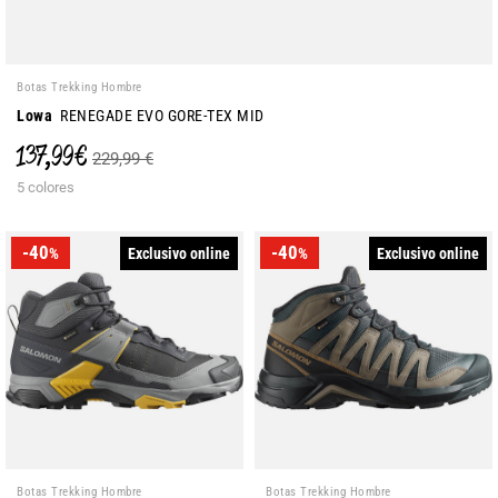
Botas Trekking Hombre
Lowa
RENEGADE EVO GORE-TEX MID
137,99 €
229,99 €
5 colores
-40
-40
Exclusivo online
Exclusivo online
%
%
Botas Trekking Hombre
Botas Trekking Hombre