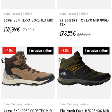
Botas Trekking Hombre
Botas Trekking Hombre
Lowa
VENTIERRA GORE-TEX MID
La Sportiva
TX5 EVO MID GORE-
TEX
107,99 €
179,99 €
178,55 €
239,99 €
-40
-33
Exclusivo online
Exclusivo online
%
%
Botas Trekking Hombre
Botas Trekking Hombre
Lowa
EXPLORER GORE-TEX MID
The North Face
HEDGEHOG MID