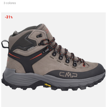
3 colores
-31
%