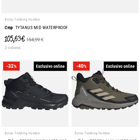
Botas Trekking Hombre
Cmp
TYTANUS MID WATERPROOF
105,63 €
154,99 €
2 colores
-32
-40
Exclusivo online
Exclusivo online
%
%
Botas Trekking Hombre
Botas Trekking Hombre