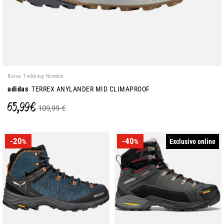
Botas Trekking Hombre
adidas
TERREX ANYLANDER MID CLIMAPROOF
65,99 €
109,99 €
-20
-40
Exclusivo online
%
%