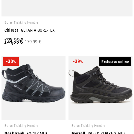
Botas Trekking Hombre
Chiruca
GETARIA GORE-TEX
124,99 €
179,99 €
-30
-39
Exclusivo online
%
%
Botas Trekking Hombre
Botas Trekking Hombre
Neak Peak
FOCUS MID
Merrell
SPEED STRIKE 2 MID