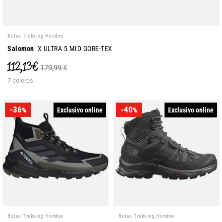
Botas Trekking Hombre
Salomon
X ULTRA 5 MID GORE-TEX
112,13 €
179,99 €
7 colores
-36
-40
Exclusivo online
Exclusivo online
%
%
Botas Trekking Hombre
Botas Trekking Hombre