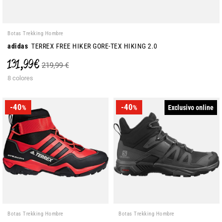
Botas Trekking Hombre
adidas
TERREX FREE HIKER GORE-TEX HIKING 2.0
131,99 €
219,99 €
8 colores
-40
-40
Exclusivo online
%
%
Botas Trekking Hombre
Botas Trekking Hombre