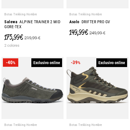
Botas Trekking Hombre
Botas Trekking Hombre
Salewa
ALPINE TRAINER 2 MID
Asolo
DRIFTER PRO GV
GORE-TEX
149,99 €
249,99 €
175,99 €
219,99 €
2 colores
-40
-39
Exclusivo online
Exclusivo online
%
%
Botas Trekking Hombre
Botas Trekking Hombre