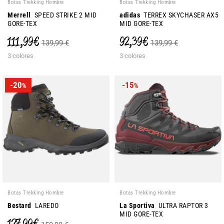
Botas Trekking Hombre
Botas Trekking Hombre
Merrell
SPEED STRIKE 2 MID
adidas
TERREX SKYCHASER AX5
GORE-TEX
MID GORE-TEX
111,99 €
92,39 €
139,99 €
139,99 €
3 colores
3 colores
-20
-15
%
%
Botas Trekking Hombre
Botas Trekking Hombre
Bestard
LAREDO
La Sportiva
ULTRA RAPTOR 3
MID GORE-TEX
127,99 €