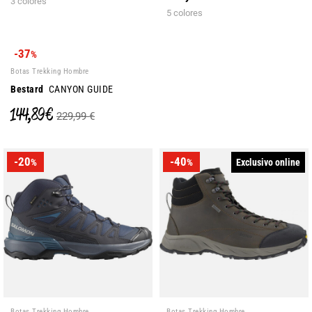
3 colores
5 colores
-37
%
Botas Trekking Hombre
Bestard
CANYON GUIDE
144,89 €
229,99 €
-20
-40
Exclusivo online
%
%
Botas Trekking Hombre
Botas Trekking Hombre