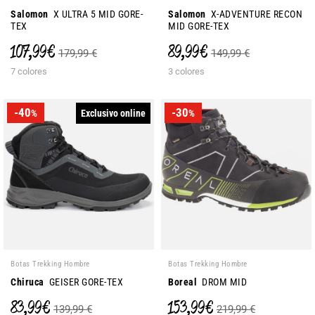
Salomon
X ULTRA 5 MID GORE-
Salomon
X-ADVENTURE RECON
TEX
MID GORE-TEX
107,99 €
89,99 €
179,99 €
149,99 €
7 colores
3 colores
-40
-30
Exclusivo online
%
%
Botas Trekking Hombre
Botas Trekking Hombre
Chiruca
GEISER GORE-TEX
Boreal
DROM MID
83,99 €
153,99 €
139,99 €
219,99 €