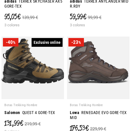
adidas
TERREX SKYCHASER AX5
adidas
TERREX ANYLANDER MID
GORE-TEX
R.RDY
95,05 €
59,99 €
139,99 €
99,99 €
3 colores
3 colores
-40
-23
Exclusivo online
%
%
Botas Trekking Hombre
Botas Trekking Hombre
Salomon
QUEST 4 GORE-TEX
Lowa
RENEGADE EVO GORE-TEX
MID
131,99 €
219,99 €
176,53 €
229,99 €