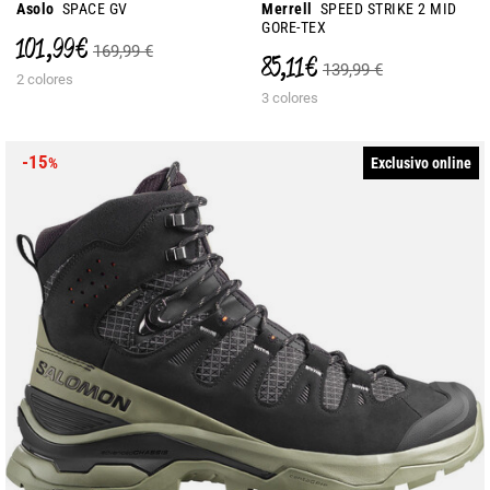
Asolo
SPACE GV
Merrell
SPEED STRIKE 2 MID
GORE-TEX
101,99 €
169,99 €
85,11 €
139,99 €
2 colores
3 colores
-15
Exclusivo online
%