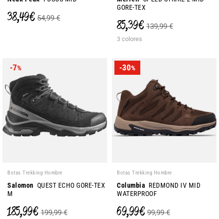
GORE-TEX
38,49 €
54,99 €
85,39 €
139,99 €
3 colores
-7
-30
%
%
Botas Trekking Hombre
Botas Trekking Hombre
Salomon
QUEST ECHO GORE-TEX
Columbia
REDMOND IV MID
M
WATERPROOF
185,99 €
69,99 €
199,99 €
99,99 €