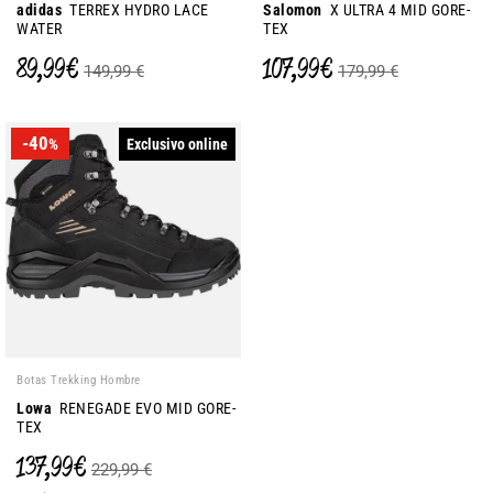
adidas
TERREX HYDRO LACE
Salomon
X ULTRA 4 MID GORE-
WATER
TEX
89,99 €
107,99 €
149,99 €
179,99 €
-40
Exclusivo online
%
Botas Trekking Hombre
Lowa
RENEGADE EVO MID GORE-
TEX
137,99 €
229,99 €