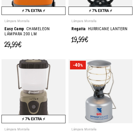
⚡ 7% EXTRA ⚡
⚡ 7% EXTRA ⚡
Lámpara Montaña
Lámpara Montaña
Easy Camp
CHAMELEON
Regatta
HURRICANE LANTERN
LÁMPARA 200 LM
19,99 €
29,99 €
-40
%
⚡ 7% EXTRA ⚡
Lámpara Montaña
Lámpara Montaña