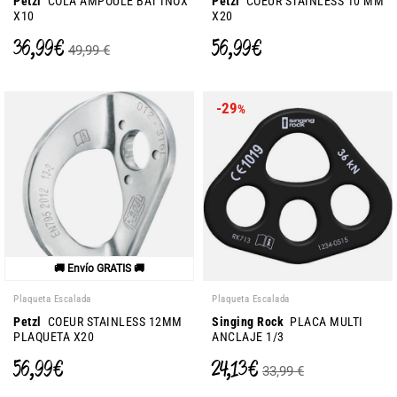
Petzl
COLA AMPOULE BAT INOX
Petzl
COEUR STAINLESS 10 MM
X10
X20
36,99 €
56,99 €
49,99 €
-29
%
🚚 Envío GRATIS 🚚
Plaqueta Escalada
Plaqueta Escalada
Petzl
COEUR STAINLESS 12MM
Singing Rock
PLACA MULTI
PLAQUETA X20
ANCLAJE 1/3
56,99 €
24,13 €
33,99 €