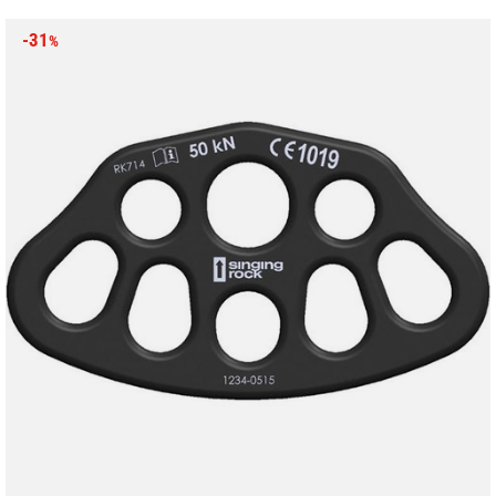
-31
%