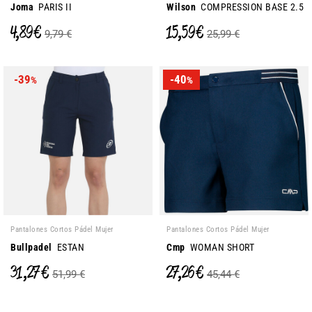
Joma
PARIS II
Wilson
COMPRESSION BASE 2.5
4,89 €
15,59 €
9,79 €
25,99 €
-39
-40
%
%
Pantalones Cortos Pádel Mujer
Pantalones Cortos Pádel Mujer
Bullpadel
ESTAN
Cmp
WOMAN SHORT
31,27 €
27,26 €
51,99 €
45,44 €