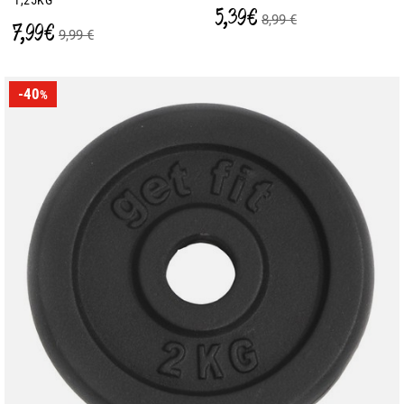
1,25KG
5,39 €
8,99 €
7,99 €
9,99 €
-40
%