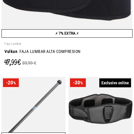
⚡ 7% EXTRA ⚡
Faja Lumbar
Vulkan
FAJA LUMBAR ALTA COMPRESION
47,99 €
59,99 €
-20
-30
Exclusivo online
%
%