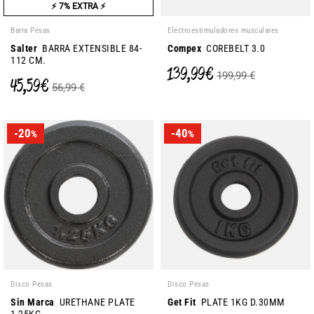
⚡ 7% EXTRA ⚡
Barra Pesas
Electroestimuladores musculares
Salter
BARRA EXTENSIBLE 84-
Compex
COREBELT 3.0
112 CM.
139,99 €
199,99 €
45,59 €
56,99 €
-20
-40
%
%
Disco Pesas
Disco Pesas
Sin Marca
URETHANE PLATE
Get Fit
PLATE 1KG D.30MM