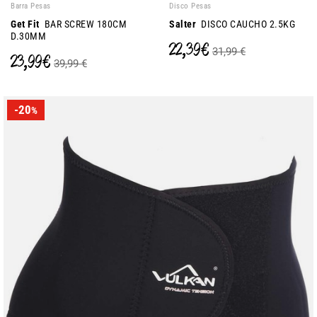
Barra Pesas
Disco Pesas
Get Fit
BAR SCREW 180CM
Salter
DISCO CAUCHO 2.5KG
D.30MM
22,39 €
31,99 €
23,99 €
39,99 €
-20
%