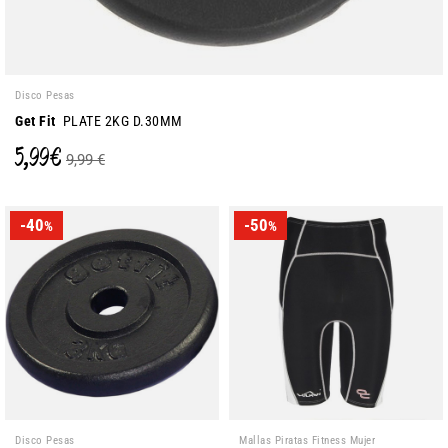
Disco Pesas
Get Fit
PLATE 2KG D.30MM
5,99 €
9,99 €
-40
-50
%
%
Disco Pesas
Mallas Piratas Fitness Mujer