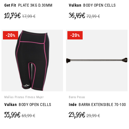
Get Fit
PLATE 3KG D.30MM
Vulkan
BODY OPEN CELLS
10,79 €
36,49 €
17,99 €
72,99 €
-20
-20
%
%
Mallas Piratas Fitness Mujer
Barra Pesas
Vulkan
BODY OPEN CELLS
Inde
BARRA EXTENSIBLE 70-100
55,99 €
23,99 €
69,99 €
29,99 €