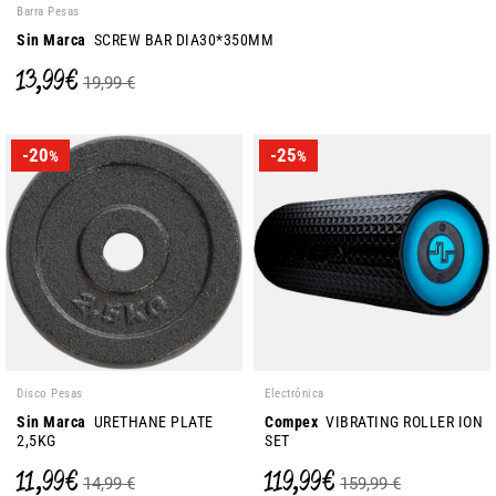
Barra Pesas
Sin Marca
SCREW BAR DIA30*350MM
13,99 €
19,99 €
-20
-25
%
%
Disco Pesas
Electrónica
Sin Marca
URETHANE PLATE
Compex
VIBRATING ROLLER ION
2,5KG
SET
11,99 €
119,99 €
14,99 €
159,99 €