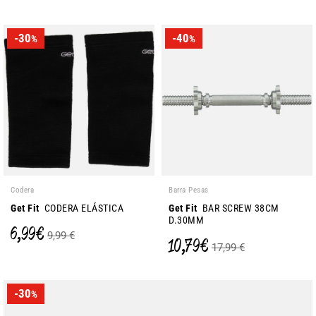
-30
-40
%
%
Codera
Barra Pesas
Get Fit
CODERA ELÁSTICA
Get Fit
BAR SCREW 38CM
D.30MM
6,99 €
9,99 €
10,79 €
17,99 €
-30
%