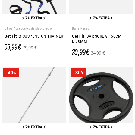
⚡ 7% EXTRA ⚡
⚡ 7% EXTRA ⚡
Otros Accesorios de Musculación
Barra Pesas
Get Fit
X-SUSPENSION TRAINER
Get Fit
BAR SCREW 150CM
D.30MM
55,99 €
79,99 €
20,99 €
34,99 €
-40
-30
%
%
⚡ 7% EXTRA ⚡
⚡ 7% EXTRA ⚡