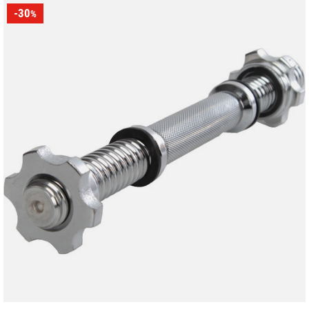
-30
%