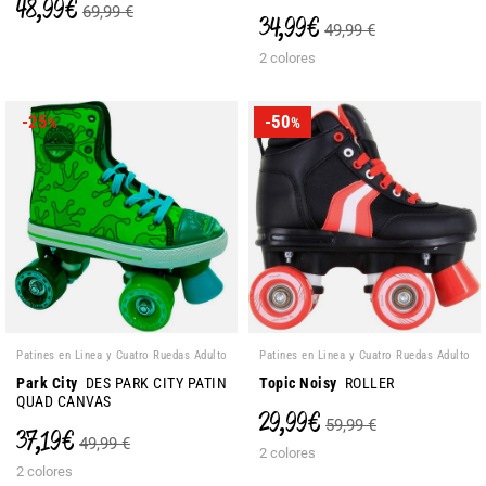
48,99 €
69,99 €
34,99 €
49,99 €
2 colores
-25
-50
%
%
Patines en Linea y Cuatro Ruedas Adulto
Patines en Linea y Cuatro Ruedas Adulto
Park City
DES PARK CITY PATIN
Topic Noisy
ROLLER
QUAD CANVAS
29,99 €
59,99 €
37,19 €
49,99 €
2 colores
2 colores