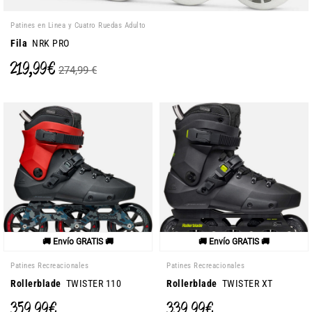
Patines en Linea y Cuatro Ruedas Adulto
Fila
NRK PRO
219,99 €
274,99 €
🚚 Envío GRATIS 🚚
🚚 Envío GRATIS 🚚
Patines Recreacionales
Patines Recreacionales
Rollerblade
TWISTER 110
Rollerblade
TWISTER XT
359,99 €
339,99 €