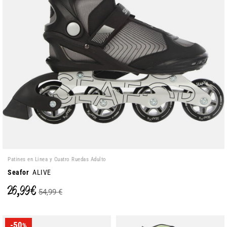
Patines en Linea y Cuatro Ruedas Adulto
Seafor
ALIVE
26,99 €
54,99 €
-50
%