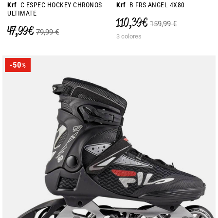
Krf
C ESPEC HOCKEY CHRONOS
Krf
B FRS ANGEL 4X80
ULTIMATE
110,39 €
159,99 €
47,99 €
79,99 €
3 colores
-50
%