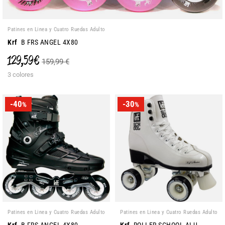
Patines en Linea y Cuatro Ruedas Adulto
Krf
B FRS ANGEL 4X80
129,59 €
159,99 €
3 colores
-40
-30
%
%
Patines en Linea y Cuatro Ruedas Adulto
Patines en Linea y Cuatro Ruedas Adulto