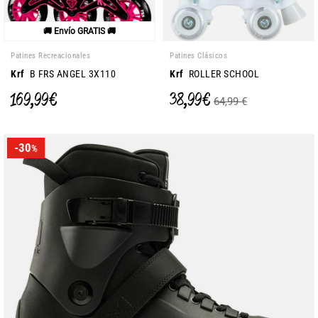
🚚 Envío GRATIS 🚚
Patines Recreacionales
Patines Clásicos
Krf
B FRS ANGEL 3X110
Krf
ROLLER SCHOOL
169,99 €
38,99 €
64,99 €
-30
%