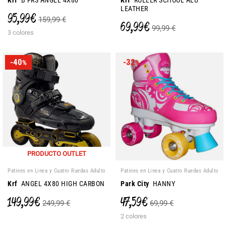
Krf
B FRS ANGEL 4X80
Krf
ROLLER SCHOOL ALU
LEATHER
95,99 €
159,99 €
69,99 €
99,99 €
3 colores
-40
-32
%
%
PRODUCTO OUTLET
Patines en Linea y Cuatro Ruedas Adulto
Patines en Linea y Cuatro Ruedas Adulto
Krf
ANGEL 4X80 HIGH CARBON
Park City
HANNY
149,99 €
47,59 €
249,99 €
69,99 €
2 colores