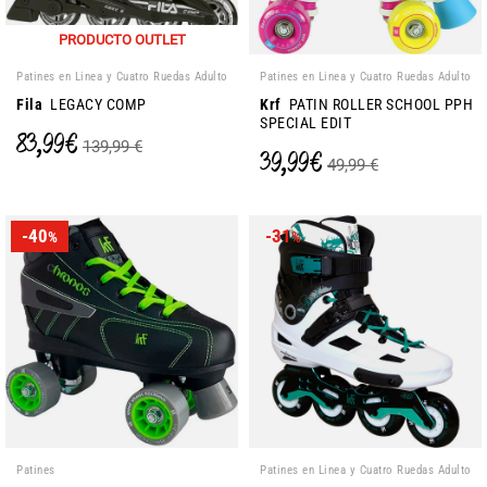
PRODUCTO OUTLET
Patines en Linea y Cuatro Ruedas Adulto
Patines en Linea y Cuatro Ruedas Adulto
Fila
LEGACY COMP
Krf
PATIN ROLLER SCHOOL PPH
SPECIAL EDIT
83,99 €
139,99 €
39,99 €
49,99 €
-40
-31
%
%
Patines
Patines en Linea y Cuatro Ruedas Adulto