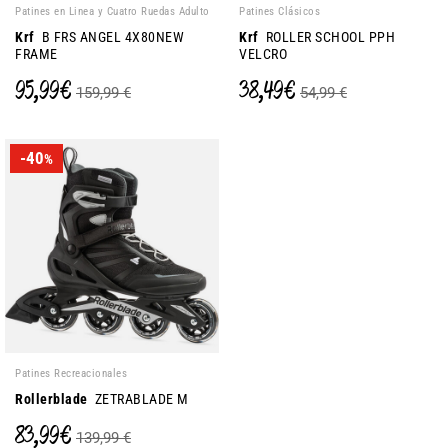
Patines en Linea y Cuatro Ruedas Adulto
Patines Clásicos
Krf
B FRS ANGEL 4X80NEW
Krf
ROLLER SCHOOL PPH
FRAME
VELCRO
95,99 €
38,49 €
159,99 €
54,99 €
-40
%
Patines Recreacionales
Rollerblade
ZETRABLADE M
83,99 €
139,99 €