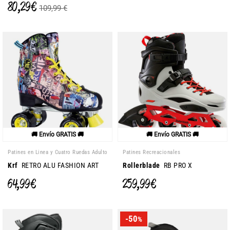
80,29 €
109,99 €
🚚 Envío GRATIS 🚚
🚚 Envío GRATIS 🚚
Patines en Linea y Cuatro Ruedas Adulto
Patines Recreacionales
Krf
RETRO ALU FASHION ART
Rollerblade
RB PRO X
64,99 €
259,99 €
-50
%