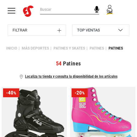
FILTRAR
INICIO
MÁS DEPORTES
PATINES Y SKATES
PATINES
PATINES
54
Patines
Localiza tu tienda y consulta la disponibilidad de los artículos
-40
-20
%
%