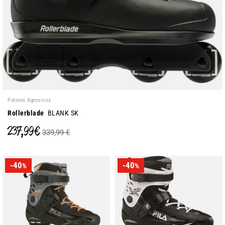
Patines Agresivos
Rollerblade
BLANK SK
237,99 €
339,99 €
-40
-40
%
%