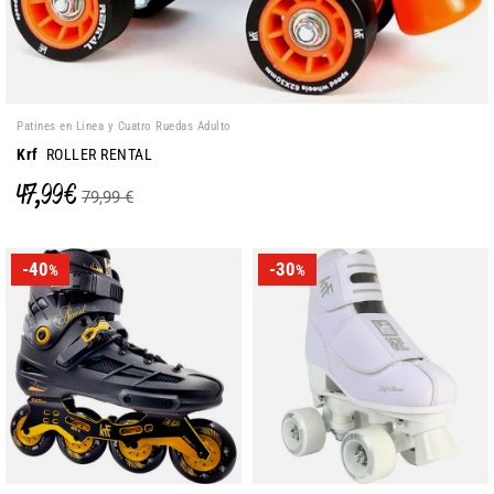
Patines en Linea y Cuatro Ruedas Adulto
Krf
ROLLER RENTAL
47,99 €
79,99 €
-40
-30
%
%