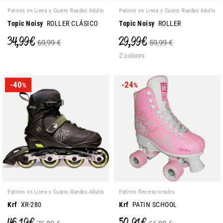
Patines en Linea y Cuatro Ruedas Adulto
Patines en Linea y Cuatro Ruedas Adulto
Topic Noisy
ROLLER CLÁSICO
Topic Noisy
ROLLER
34,99 €
29,99 €
69,99 €
59,99 €
2 colores
-40
-24
%
%
Patines en Linea y Cuatro Ruedas Adulto
Patines Recreacionales
Krf
XR-280
Krf
PATIN SCHOOL
46,19 €
50,91 €