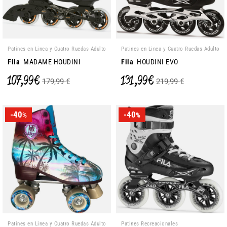
Patines en Linea y Cuatro Ruedas Adulto
Patines en Linea y Cuatro Ruedas Adulto
Fila
MADAME HOUDINI
Fila
HOUDINI EVO
107,99 €
131,99 €
179,99 €
219,99 €
-40
-40
%
%
Patines en Linea y Cuatro Ruedas Adulto
Patines Recreacionales