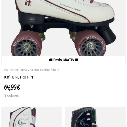
🚚 Envío GRATIS 🚚
Patines en Linea y Cuatro Ruedas Adulto
Krf
G RETRO PPH
64,99 €
3 colores