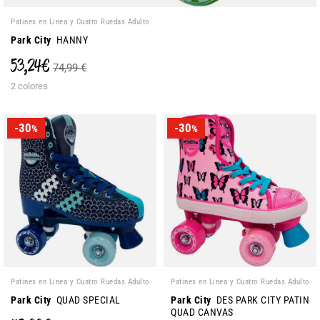
Patines en Linea y Cuatro Ruedas Adulto
Park City
HANNY
53,24 €
74,99 €
2 colores
-30
-30
%
%
Patines en Linea y Cuatro Ruedas Adulto
Patines en Linea y Cuatro Ruedas Adulto
Park City
QUAD SPECIAL
Park City
DES PARK CITY PATIN
QUAD CANVAS