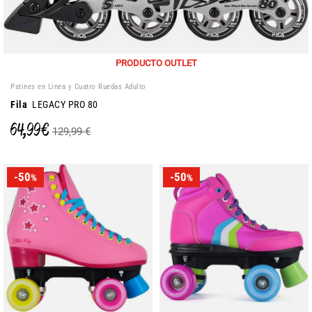
PRODUCTO OUTLET
Patines en Linea y Cuatro Ruedas Adulto
Fila
LEGACY PRO 80
64,99 €
129,99 €
-50
-50
%
%