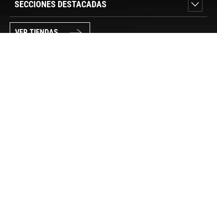
SECCIONES DESTACADAS
VER TIENDAS
SÍGUENOS
PAGO SEGURO
© FORUM SPORT 2025
Privacidad de datos
Aviso legal
Política de cookies
Canal Interno de Información