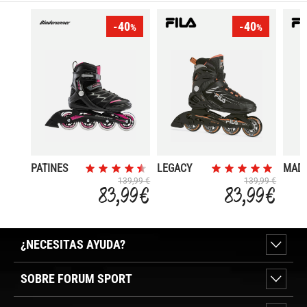
-40
-40
%
%
PATINES
LEGACY
MAD
AVANTAGE
COMP
HOUD
139,99 €
139,99 €
83,99 €
83,99 €
PRO XT W
LADY
¿NECESITAS AYUDA?
SOBRE FORUM SPORT