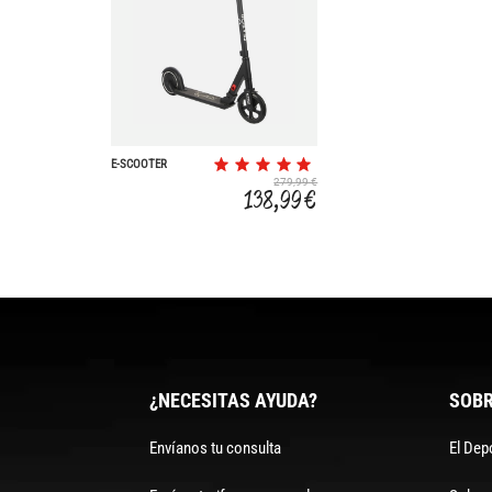
E-SCOOTER
279,99 €
138,99 €
¿NECESITAS AYUDA?
SOBR
Envíanos tu consulta
El Dep