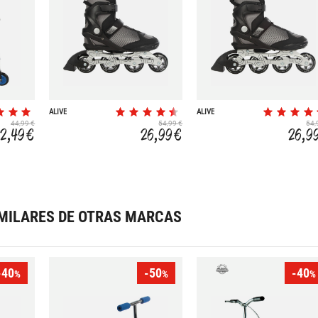
ALIVE
ALIVE
44,99 €
54,99 €
54,
22,49 €
26,99 €
26,9
MILARES DE OTRAS MARCAS
-40
-50
-40
%
%
%