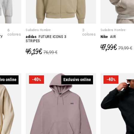
6
Sudadera Hombre
3
Sudadera Hombre
colores
colores
ZY
adidas
FUTURE ICONS 3
Nike
AIR
STRIPES
47,99 €
79,99 €
46,19 €
76,99 €
-40
-40
ivo online
Exclusivo online
%
%