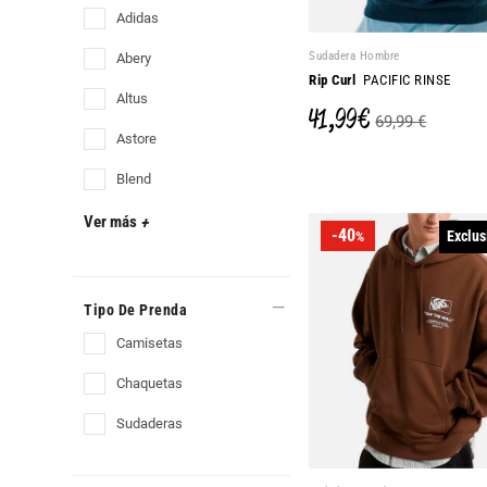
adidas
Sudadera Hombre
abery
Rip Curl
PACIFIC RINSE
altus
41,99 €
69,99 €
astore
blend
Ver más
+
-40
Exclus
%
Tipo De Prenda
camisetas
chaquetas
sudaderas