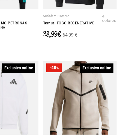
Sudadera Hombre
4
colores
AMG PETRONAS
Ternua
FOGO REGENERATIVE
DNA
38,99 €
64,99 €
-40
Exclusivo online
Exclusivo online
%