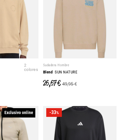
2
Sudadera Hombre
colores
Blend
SUN NATURE
26,67 €
49,95 €
-33
Exclusivo online
%