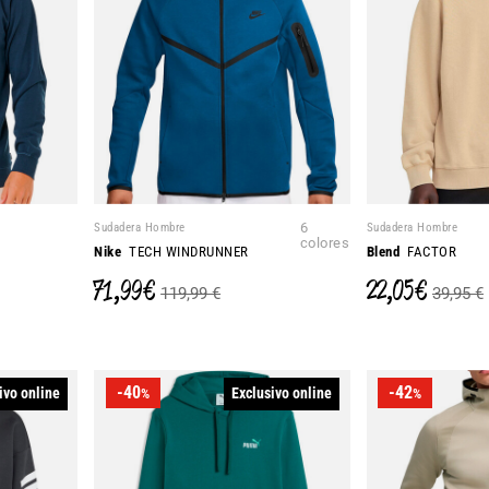
Sudadera Hombre
6
Sudadera Hombre
colores
Nike
TECH WINDRUNNER
Blend
FACTOR
71,99 €
22,05 €
119,99 €
39,95 €
-40
-42
ivo online
Exclusivo online
%
%