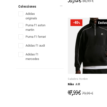
50,62 €
86,99 €
Colecciones
adidas
originals
-40
Exclus
%
puma f1 aston
martin
puma f1 ferrari
adidas f1 audi
adidas f1
mercedes
Sudadera Hombre
Nike
AIR
47,99 €
79,99 €