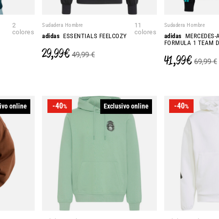
2
Sudadera Hombre
11
Sudadera Hombre
colores
colores
adidas
ESSENTIALS FEELCOZY
adidas
MERCEDES-
FORMULA 1 TEAM 
29,99 €
49,99 €
41,99 €
69,99 €
-40
-40
ivo online
Exclusivo online
%
%