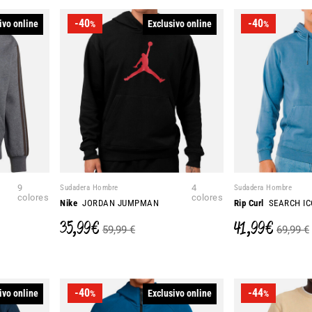
-40
-40
ivo online
Exclusivo online
%
%
9
Sudadera Hombre
4
Sudadera Hombre
colores
colores
Nike
JORDAN JUMPMAN
Rip Curl
SEARCH I
35,99 €
41,99 €
59,99 €
69,99 €
-40
-44
ivo online
Exclusivo online
%
%