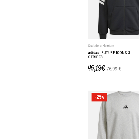
Sudadera Hombre
adidas
FUTURE ICONS 3
STRIPES
46,19 €
76,99 €
-25
%