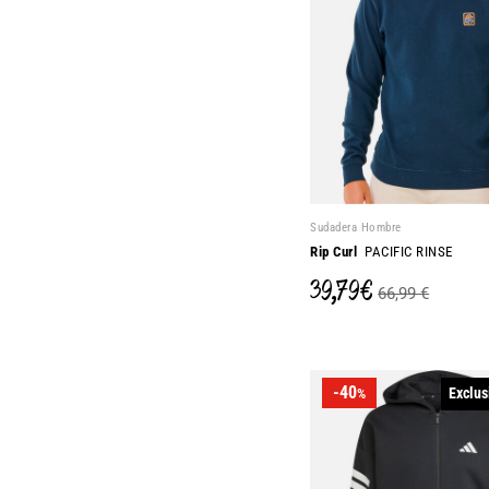
Sudadera Hombre
Rip Curl
PACIFIC RINSE
39,79 €
66,99 €
-40
Exclus
%