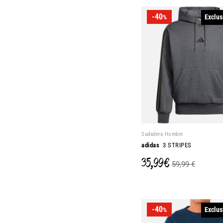
-40
Exclus
%
Sudadera Hombre
adidas
3 STRIPES
35,99 €
59,99 €
-40
Exclus
%