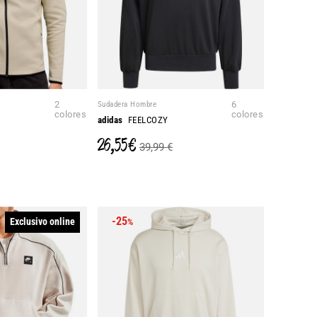
2
Sudadera Hombre
6
colores
colores
adidas
FEELCOZY
26,55 €
39,99 €
-25
Exclusivo online
%