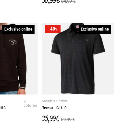
50,99 €
84,99 €
-40
Exclusivo online
Exclusivo online
%
2
Sudadera Hombre
colores
HIC
Ternua
IGLUIR
35,99 €
59,99 €