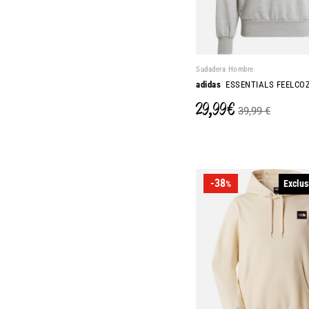
Sudadera Hombre
adidas
ESSENTIALS FEELCO
29,99 €
39,99 €
-38
Exclus
%