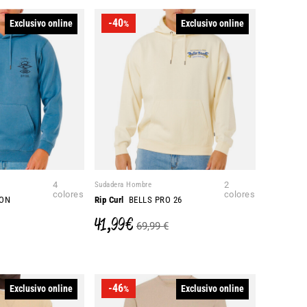
-40
Exclusivo online
Exclusivo online
%
4
Sudadera Hombre
2
colores
colores
CON
Rip Curl
BELLS PRO 26
41,99 €
69,99 €
-46
Exclusivo online
Exclusivo online
%