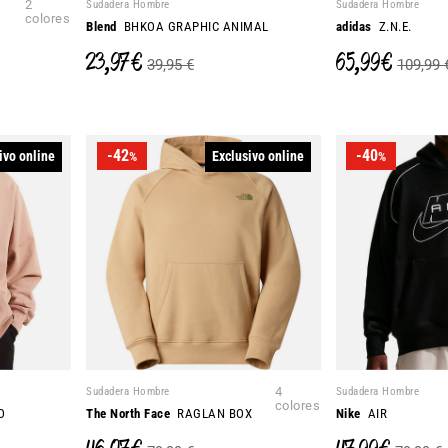
2
Sudadera Hombre
Sudadera Hombre
colores
Blend
BHKOA GRAPHIC ANIMAL
adidas
Z.N.E.
23,97 €
65,99 €
39,95 €
109,99 
-42
-40
ivo online
Exclusivo online
%
%
Sudadera Hombre
4
Sudadera Hombre
colores
O
The North Face
RAGLAN BOX
Nike
AIR