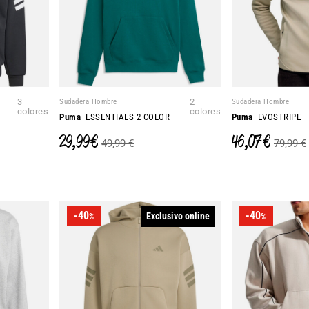
3
Sudadera Hombre
2
Sudadera Hombre
colores
colores
Puma
ESSENTIALS 2 COLOR
Puma
EVOSTRIPE
29,99 €
46,07 €
49,99 €
79,99 €
-40
-40
Exclusivo online
%
%