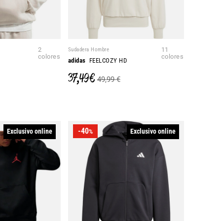
2
Sudadera Hombre
11
colores
colores
adidas
FEELCOZY HD
37,49 €
49,99 €
-40
Exclusivo online
Exclusivo online
%