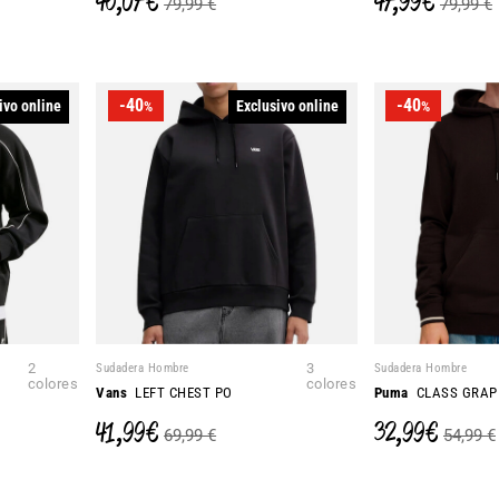
46,07 €
47,99 €
79,99 €
79,99 €
-40
-40
ivo online
Exclusivo online
%
%
2
Sudadera Hombre
3
Sudadera Hombre
colores
colores
Vans
LEFT CHEST PO
Puma
CLASS GRAP
41,99 €
32,99 €
69,99 €
54,99 €