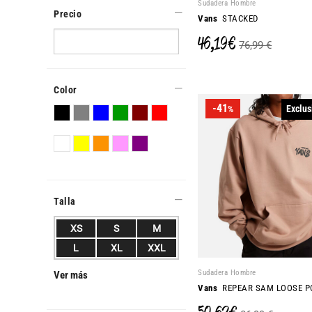
Sudadera Hombre
Precio
Vans
STACKED
46,19 €
76,99 €
Color
-41
Exclus
%
Talla
XS
S
M
L
XL
XXL
Sudadera Hombre
Ver más
Vans
REPEAR SAM LOOSE P