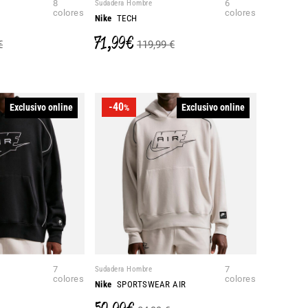
8
Sudadera Hombre
6
colores
colores
Nike
TECH
71,99 €
€
119,99 €
-40
Exclusivo online
Exclusivo online
%
7
Sudadera Hombre
7
colores
colores
Nike
SPORTSWEAR AIR