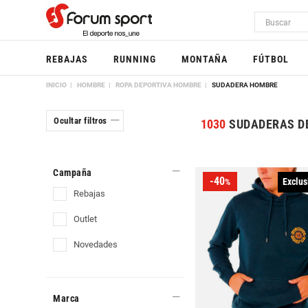
REBAJAS
RUNNING
MONTAÑA
FÚTBOL
INICIO
HOMBRE
ROPA DEPORTIVA HOMBRE
SUDADERA HOMBRE
Ocultar filtros
1030
SUDADERAS D
Campaña
-40
Exclus
%
rebajas
outlet
novedades
Marca