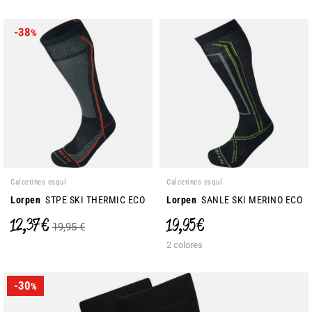
-38
%
Calcetines esquí
Calcetines esquí
Lorpen
STPE SKI THERMIC ECO
Lorpen
SANLE SKI MERINO ECO
12,37 €
19,95 €
19,95 €
2 colores
-30
%