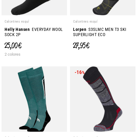
Calcetines esquí
Calcetines esquí
Helly Hansen
EVERYDAY WOOL
Lorpen
S3SLMC MEN T3 SKI
SOCK 2P
SUPERLIGHT ECO
25,00 €
27,95 €
2 colores
-16
%