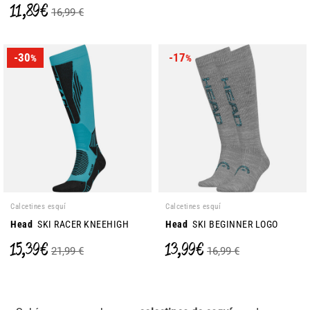
11,89 €
16,99 €
-30
-17
%
%
Calcetines esquí
Calcetines esquí
Head
SKI RACER KNEEHIGH
Head
SKI BEGINNER LOGO
15,39 €
13,99 €
21,99 €
16,99 €