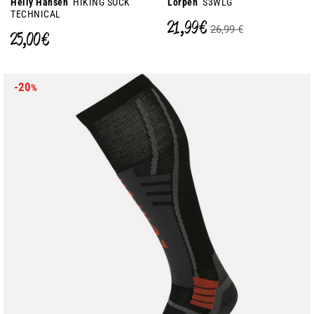
Helly Hansen
HIKING SOCK
Lorpen
S3WLG
TECHNICAL
21,99 €
26,99 €
25,00 €
-20
%