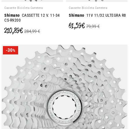
Cassette Bicicleta Carretera
Cassette Bicicleta Carretera
Shimano
CASSETTE 12 V. 11-34
Shimano
11V 11/32 ULTEGRA R8
CS-R9200
61,59 €
79,99 €
210,89 €
284,99 €
-30
%