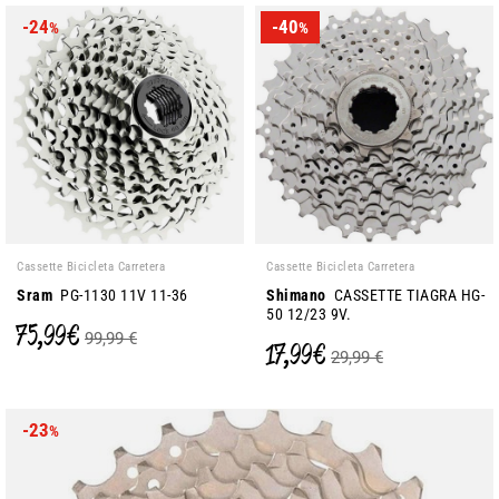
-24
-40
%
%
Cassette Bicicleta Carretera
Cassette Bicicleta Carretera
Sram
PG-1130 11V 11-36
Shimano
CASSETTE TIAGRA HG-
50 12/23 9V.
75,99 €
99,99 €
17,99 €
29,99 €
-23
%