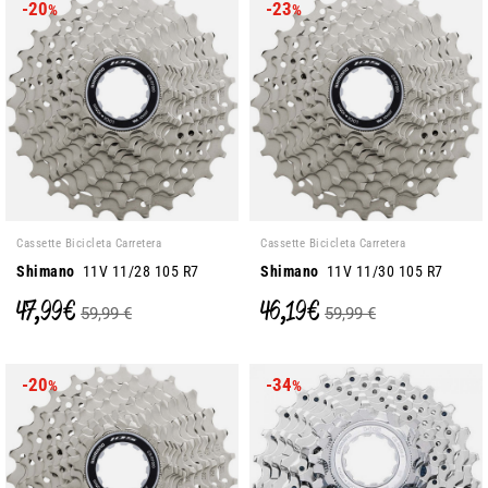
-20
-23
%
%
Cassette Bicicleta Carretera
Cassette Bicicleta Carretera
Shimano
11V 11/28 105 R7
Shimano
11V 11/30 105 R7
47,99 €
46,19 €
59,99 €
59,99 €
-20
-34
%
%