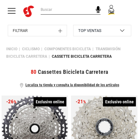
FILTRAR
INICIO
CICLISMO
COMPONENTES BICICLETA
TRANSMISIÓN
BICICLETA CARRETERA
CASSETTE BICICLETA CARRETERA
80
Cassettes Bicicleta Carretera
Localiza tu tienda y consulta la disponibilidad de los artículos
-26
-21
Exclusivo online
Exclusivo online
%
%