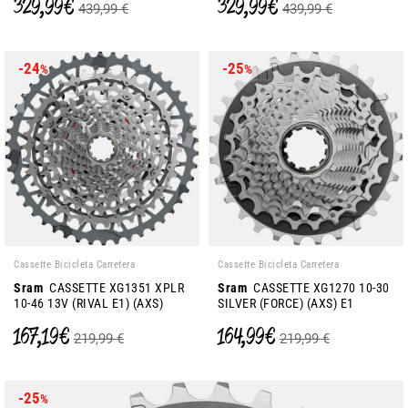
329,99 €
329,99 €
439,99 €
439,99 €
-24
-25
%
%
Cassette Bicicleta Carretera
Cassette Bicicleta Carretera
Sram
CASSETTE XG1351 XPLR
Sram
CASSETTE XG1270 10-30
10-46 13V (RIVAL E1) (AXS)
SILVER (FORCE) (AXS) E1
167,19 €
164,99 €
219,99 €
219,99 €
-25
%