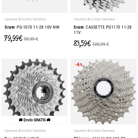
Cassette Bicicleta Carretera
Cassette Bicicleta Carretera
Sram
PG-1070 11-28 10V NW
Sram
CASSETTE PG1170 11-28
11V
79,99 €
99,99 €
83,59 €
109,99 €
-6
%
🚚 Envío GRATIS 🚚
Cassette Bicicleta Carretera
Cassette Bicicleta Carretera