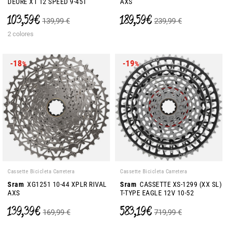
DEORE XT 12 SPEED 9-45T
AXS
103,59 €
189,59 €
139,99 €
239,99 €
2 colores
-18
-19
%
%
Cassette Bicicleta Carretera
Cassette Bicicleta Carretera
Sram
XG1251 10-44 XPLR RIVAL
Sram
CASSETTE XS-1299 (XX SL)
AXS
T-TYPE EAGLE 12V 10-52
139,39 €
583,19 €
169,99 €
719,99 €