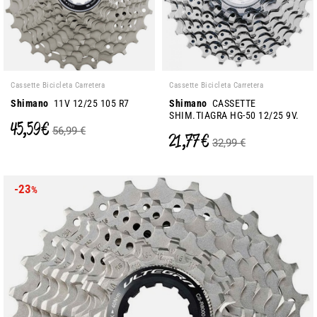
Cassette Bicicleta Carretera
Cassette Bicicleta Carretera
Shimano
11V 12/25 105 R7
Shimano
CASSETTE
SHIM.TIAGRA HG-50 12/25 9V.
45,59 €
56,99 €
21,77 €
32,99 €
-23
%