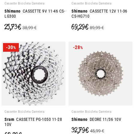
Cassette Bicicleta Carretera
Cassette Bicicleta Carretera
Shimano
CASSETTE 9V 11-46 CS-
Shimano
CASSETTE 12V 11-36
LG300
CS-HG710
25,73 €
69,29 €
38,99 €
89,99 €
-30
-28
%
%
Cassette Bicicleta Carretera
Cassette Bicicleta Carretera
Sram
CASSETTE PG-1050 11-28
Shimano
DEORE 11/36 10V
10V
32,79 €
45,99 €