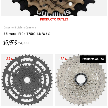
PRODUCTO OUTLET
Cassette Bicicleta Carretera
Shimano
PION TZ500 14/28 6V.
16,97 €
24,99 €
-34
-23
Exclusivo online
%
%