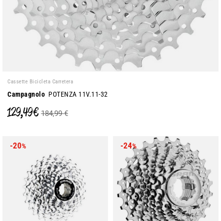
Cassette Bicicleta Carretera
Campagnolo
POTENZA 11V.11-32
129,49 €
184,99 €
-20
-24
%
%