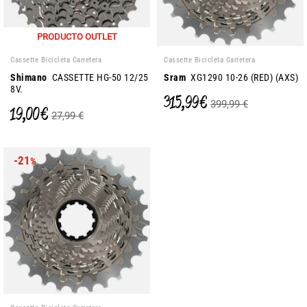
PRODUCTO OUTLET
Cassette Bicicleta Carretera
Cassette Bicicleta Carretera
Shimano
CASSETTE HG-50 12/25
Sram
XG1290 10-26 (RED) (AXS)
8V.
315,99 €
399,99 €
19,00 €
27,99 €
-21
%