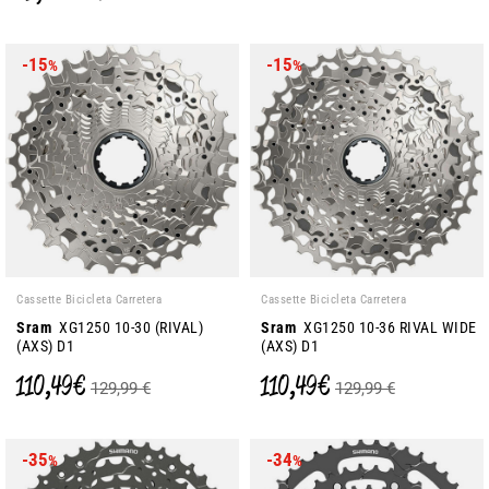
-15
-15
%
%
Cassette Bicicleta Carretera
Cassette Bicicleta Carretera
Sram
XG1250 10-30 (RIVAL)
Sram
XG1250 10-36 RIVAL WIDE
(AXS) D1
(AXS) D1
110,49 €
110,49 €
129,99 €
129,99 €
-35
-34
%
%