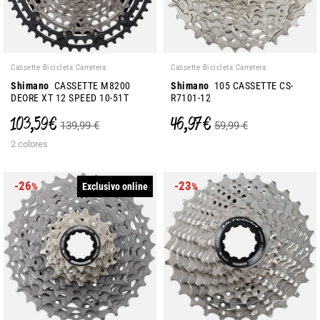
Cassette Bicicleta Carretera
Cassette Bicicleta Carretera
Shimano
CASSETTE M8200
Shimano
105 CASSETTE CS-
DEORE XT 12 SPEED 10-51T
R7101-12
103,59 €
46,97 €
139,99 €
59,99 €
2 colores
-26
-23
Exclusivo online
%
%