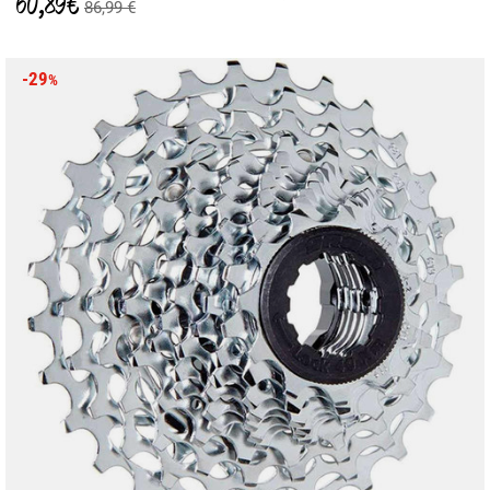
60,89 €
86,99 €
-29
%