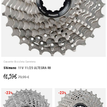
Cassette Bicicleta Carretera
Shimano
11V 11/25 ULTEGRA R8
61,59 €
79,99 €
-23
-23
%
%