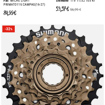
Fac
MICHE LIGHT
Shimano
11V 11/32 105 R7
PRIMATO11V.CAMPAG(16-27)
53,57 €
56,99 €
84,99 €
-32
%