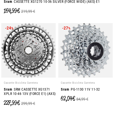
Sram
CASSETTE XG1270 10-36 SILVER (FORCE WIDE) (AXS) E1
164,99 €
219,99 €
-24
-27
%
%
Cassette Bicicleta Carretera
Cassette Bicicleta Carretera
Sram
SRM CASSETTE XG1371
Sram
PG-1130 11V 11-32
XPLR 10-46 13V (FORCE E1) (AXS)
62,04 €
84,99 €
227,99 €
299,99 €