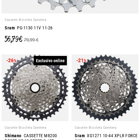
Cassette Bicicleta Carretera
Sram
PG-1130 11V 11-26
56,79 €
79,99 €
-26
-21
Exclusivo online
%
%
Cassette Bicicleta Carretera
Cassette Bicicleta Carretera
Shimano
CASSETTE M8200
Sram
XG1271 10-44 XPLR FORCE