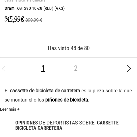
Cassette Bicicleta Carretera
Sram
XG1290 10-28 (RED) (AXS)
315,99 €
399,99 €
Has visto 48 de 80
(current)
1
2
El
cassette de bicicleta de carretera
es la pieza sobre la que
se montan el o los
piñones de bicicleta
.
Leer más +
OPINIONES
DE DEPORTISTAS SOBRE
CASSETTE
BICICLETA CARRETERA