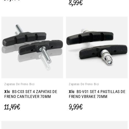
8,99 €
Zapatas De Freno Bici
Zapatas De Freno Bici
Xlc
BS-C03 SET 4 ZAPATAS DE
Xlc
BS-V01 SET 4 PASTILLAS DE
FRENO CANTILEVER 70MM
FRENO VBRAKE 70MM
11,49 €
9,99 €