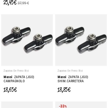
25,45 €
37,99 €
Zapatas De Freno Bici
Zapatas De Freno Bici
Massi
ZAPATA (JGO)
Massi
ZAPATA (JGO)
CAMPAGNOLO
SHIM.CARRETERA
18,65 €
18,85 €
-33
%