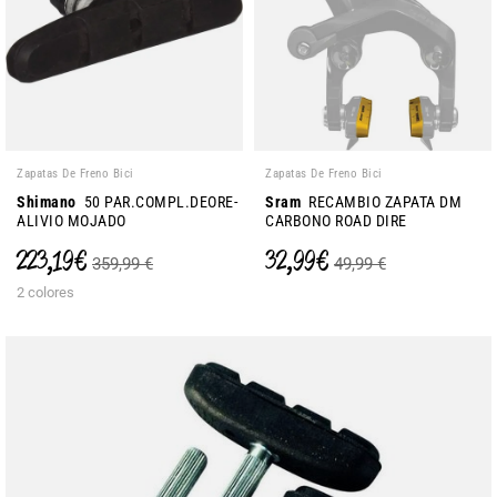
Zapatas De Freno Bici
Zapatas De Freno Bici
Shimano
50 PAR.COMPL.DEORE-
Sram
RECAMBIO ZAPATA DM
ALIVIO MOJADO
CARBONO ROAD DIRE
223,19 €
32,99 €
359,99 €
49,99 €
2 colores