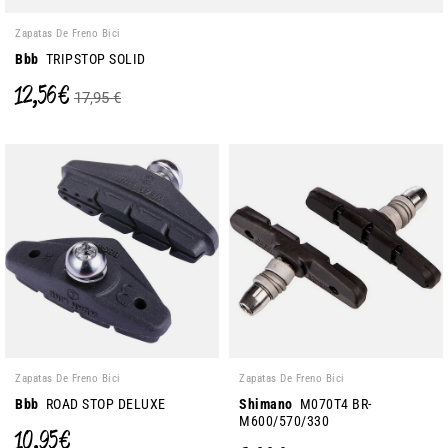
Zapatas De Freno Bici
Bbb
TRIPSTOP SOLID
12,56 €
17,95 €
Zapatas De Freno Bici
Zapatas De Freno Bici
Bbb
ROAD STOP DELUXE
Shimano
M070T4 BR-
M600/570/330
10,95 €