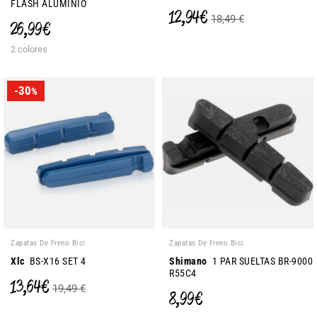
FLASH ALUMINIO
12,94 €
18,49 €
26,99 €
2 colores
-30
%
Zapatas De Freno Bici
Zapatas De Freno Bici
Xlc
BS-X16 SET 4
Shimano
1 PAR SUELTAS BR-9000
R55C4
13,64 €
19,49 €
8,99 €