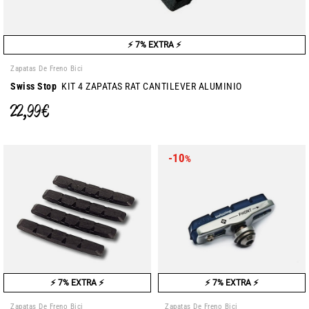
⚡ 7% EXTRA ⚡
Zapatas De Freno Bici
Swiss Stop
KIT 4 ZAPATAS RAT CANTILEVER ALUMINIO
22,99 €
-10
%
⚡ 7% EXTRA ⚡
⚡ 7% EXTRA ⚡
Zapatas De Freno Bici
Zapatas De Freno Bici