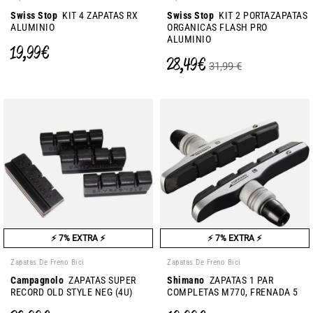
Swiss Stop
KIT 4 ZAPATAS RX
Swiss Stop
KIT 2 PORTAZAPATAS
ALUMINIO
ORGANICAS FLASH PRO
ALUMINIO
19,99 €
28,49 €
31,99 €
⚡ 7% EXTRA ⚡
⚡ 7% EXTRA ⚡
Zapatas De Freno Bici
Zapatas De Freno Bici
Campagnolo
ZAPATAS SUPER
Shimano
ZAPATAS 1 PAR
RECORD OLD STYLE NEG (4U)
COMPLETAS M770, FRENADA 5