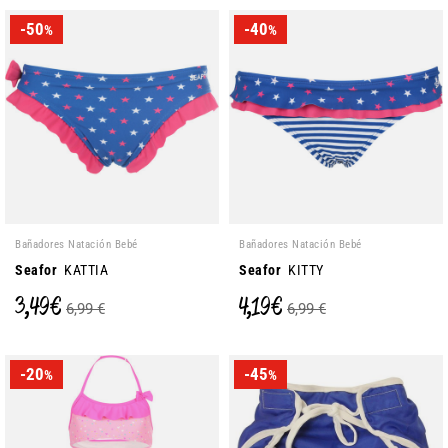
-50
-40
%
%
Bañadores Natación Bebé
Bañadores Natación Bebé
Seafor
KATTIA
Seafor
KITTY
3,49 €
4,19 €
6,99 €
6,99 €
-20
-45
%
%