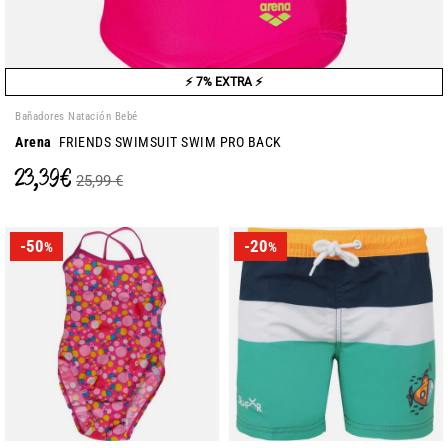
⚡ 7% EXTRA ⚡
Bañadores Natación Bebé
Arena
FRIENDS SWIMSUIT SWIM PRO BACK
23,39 €
25,99 €
-50
-20
%
%