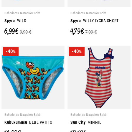
Bañadores Natación Bebé
Bañadores Natación Bebé
Spyro
WILD
Spyro
WILLY LYCRA SHORT
6,99 €
4,79 €
9,99 €
7,99 €
-40
-40
%
%
Bañadores Natación Bebé
Bañadores Natación Bebé
Kukuxumusu
BEBE PATITO
Sun City
MINNIE