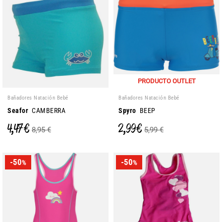
PRODUCTO OUTLET
Bañadores Natación Bebé
Bañadores Natación Bebé
Seafor
CAMBERRA
Spyro
BEEP
4,47 €
2,99 €
8,95 €
5,99 €
-50
-50
%
%