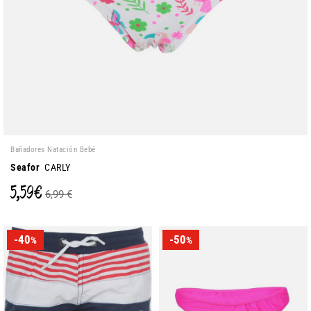
Bañadores Natación Bebé
Seafor
CARLY
5,59 €
6,99 €
-40
-50
%
%