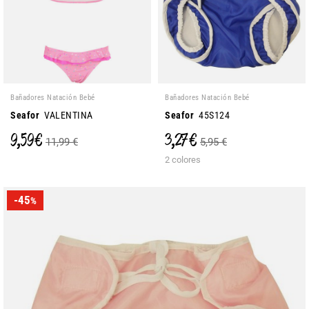
Bañadores Natación Bebé
Bañadores Natación Bebé
Seafor
VALENTINA
Seafor
45S124
9,59 €
3,27 €
11,99 €
5,95 €
2 colores
-45
%