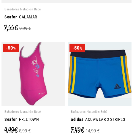
Bañadores Natación Bebé
Seafor
CALAMAR
7,99 €
9,99 €
-50
-50
%
%
Bañadores Natación Bebé
Bañadores Natación Bebé
Seafor
FREETOWN
adidas
AQUAWEAR 3 STRIPES
4,49 €
7,49 €
8,99 €
14,99 €