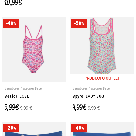
10,99 €
-40
-50
%
%
PRODUCTO OUTLET
Bañadores Natación Bebé
Bañadores Natación Bebé
Seafor
LOVE
Spyro
LADY BUG
5,99 €
4,99 €
9,99 €
9,99 €
-20
-40
%
%