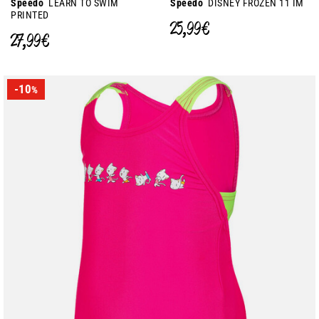
Speedo
LEARN TO SWIM
Speedo
DISNEY FROZEN 11 IM
PRINTED
25,99 €
27,99 €
-10
%