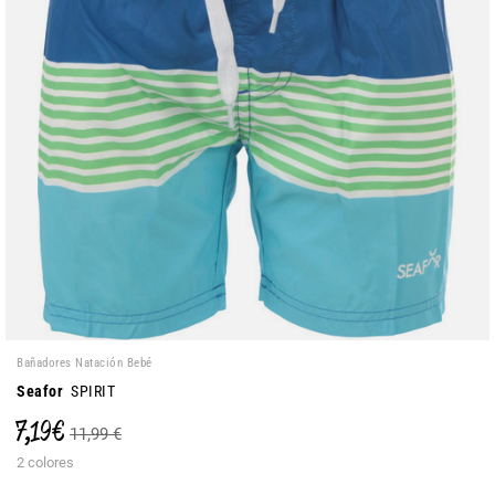
Bañadores Natación Bebé
Seafor
SPIRIT
7,19 €
11,99 €
2 colores