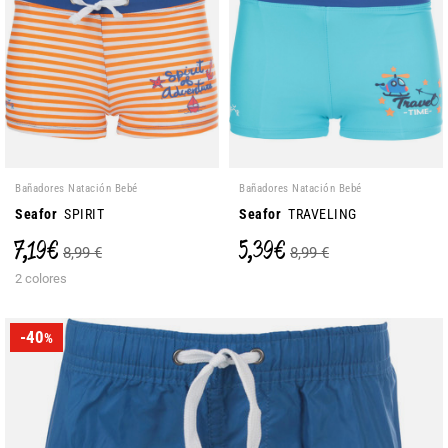
Bañadores Natación Bebé
Bañadores Natación Bebé
Seafor
SPIRIT
Seafor
TRAVELING
7,19 €
5,39 €
8,99 €
8,99 €
2 colores
-40
%