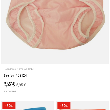
Bañadores Natación Bebé
Seafor
45S124
3,27 €
5,95 €
2 colores
-50
-50
%
%