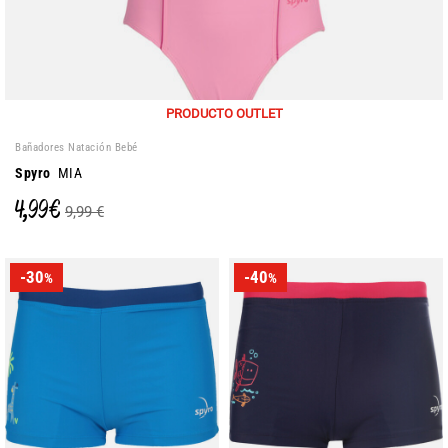
PRODUCTO OUTLET
Bañadores Natación Bebé
Spyro
MIA
4,99 €
9,99 €
-30
-40
%
%