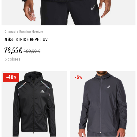
Chaqueta Running Hombre
Nike
STRIDE REPEL UV
76,99 €
109,99 €
6 colores
-40
-6
%
%