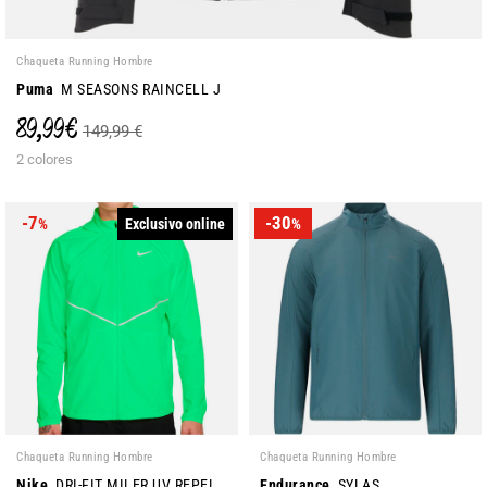
Chaqueta Running Hombre
Puma
M SEASONS RAINCELL J
89,99 €
149,99 €
2 colores
-7
-30
Exclusivo online
%
%
Chaqueta Running Hombre
Chaqueta Running Hombre
Nike
DRI-FIT MILER UV REPEL
Endurance
SYLAS