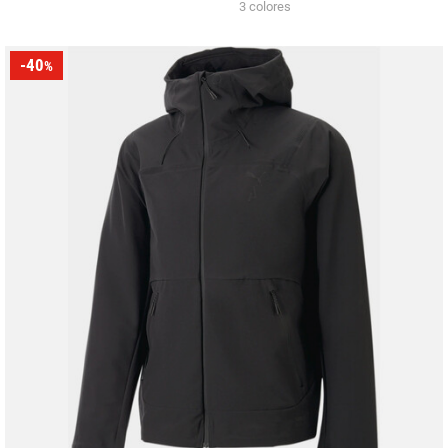
3 colores
-40
%