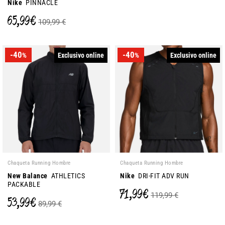
Nike
PINNACLE
65,99 €
109,99 €
-40
-40
Exclusivo online
Exclusivo online
%
%
Chaqueta Running Hombre
Chaqueta Running Hombre
New Balance
ATHLETICS
Nike
DRI-FIT ADV RUN
PACKABLE
71,99 €
119,99 €
53,99 €
89,99 €