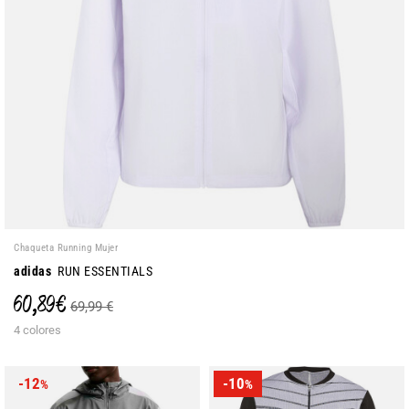
Chaqueta Running Mujer
adidas
RUN ESSENTIALS
60,89 €
69,99 €
4 colores
-12
-10
%
%