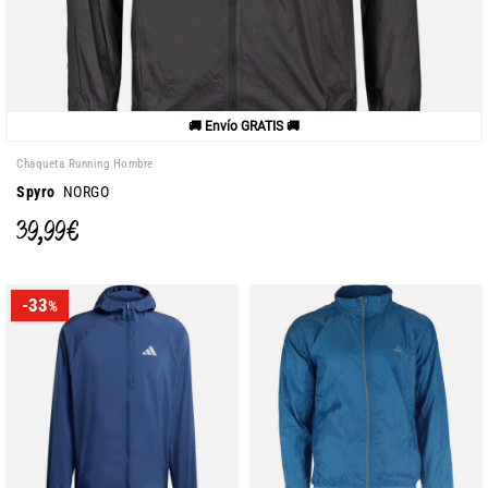
🚚 Envío GRATIS 🚚
Chaqueta Running Hombre
Spyro
NORGO
39,99 €
-33
%