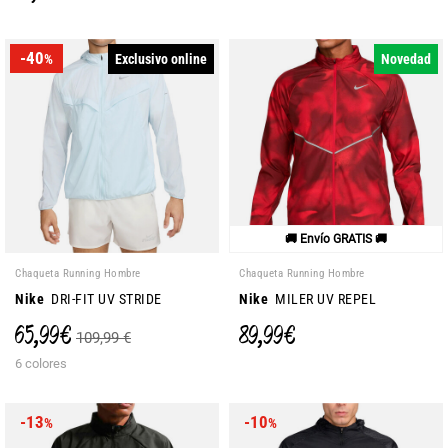
-40
Exclusivo online
Novedad
%
🚚 Envío GRATIS 🚚
Chaqueta Running Hombre
Chaqueta Running Hombre
Nike
DRI-FIT UV STRIDE
Nike
MILER UV REPEL
65,99 €
89,99 €
109,99 €
6 colores
-13
-10
%
%