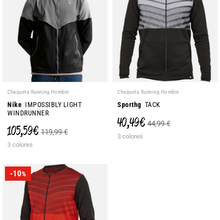
Chaqueta Running Hombre
Chaqueta Running Hombre
Nike
IMPOSSIBLY LIGHT
Sporthg
TACK
WINDRUNNER
40,49 €
44,99 €
105,59 €
119,99 €
3 colores
3 colores
-10
%