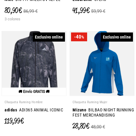
80,90 €
41,99 €
86,99 €
59,99 €
3 colores
-40
Exclusivo online
Exclusivo online
%
🚚 Envío GRATIS 🚚
Chaqueta Running Hombre
Chaqueta Running Mujer
adidas
ADI365 ANIMAL ICONIC
Mizuno
BILBAO NIGHT RUNNING
FEST MERCHANDISING
119,99 €
28,80 €
48,00 €