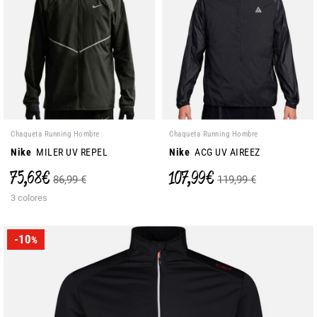
Chaqueta Running Hombre
Chaqueta Running Hombre
Nike
MILER UV REPEL
Nike
ACG UV AIREEZ
75,68 €
107,99 €
86,99 €
119,99 €
3 colores
-10
%