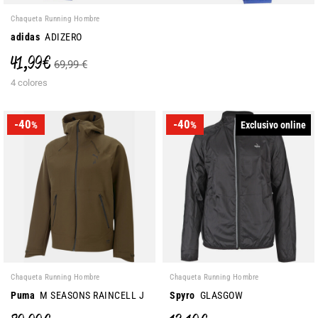
Chaqueta Running Hombre
adidas
ADIZERO
41,99 €
69,99 €
4 colores
-40
-40
Exclusivo online
%
%
Chaqueta Running Hombre
Chaqueta Running Hombre
Puma
M SEASONS RAINCELL J
Spyro
GLASGOW