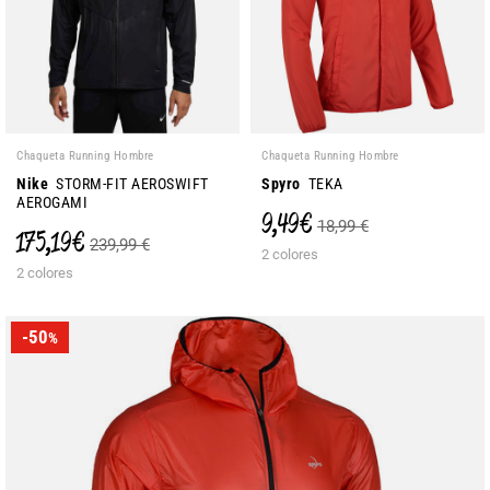
Chaqueta Running Hombre
Chaqueta Running Hombre
Nike
STORM-FIT AEROSWIFT
Spyro
TEKA
AEROGAMI
9,49 €
18,99 €
175,19 €
239,99 €
2 colores
2 colores
-50
%