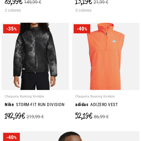
89,99 €
13,19 €
149,99 €
21,99 €
2 colores
3 colores
-35
-40
%
%
Chaqueta Running Hombre
Chaqueta Running Hombre
Nike
STORM-FIT RUN DIVISION
adidas
ADIZERO VEST
142,99 €
52,19 €
219,99 €
86,99 €
-40
%