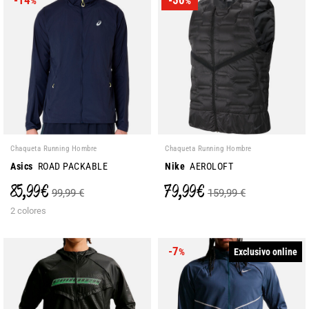
-14
-50
%
%
Chaqueta Running Hombre
Chaqueta Running Hombre
Asics
ROAD PACKABLE
Nike
AEROLOFT
85,99 €
79,99 €
99,99 €
159,99 €
2 colores
-7
Exclusivo online
%