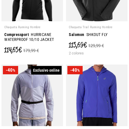
Chaqueta Running Hombre
Chaqueta Trail Running Hombre
Compressport
HURRICANE
Salomon
SHKOUT FLY
WATERPROOF 10/10 JACKET
115,69 €
129,99 €
114,65 €
179,99 €
2 colores
-40
-40
Exclusivo online
%
%