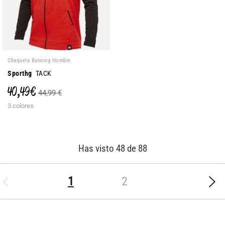
Chaqueta Running Hombre
Sporthg
TACK
40,49 €
44,99 €
3 colores
Has visto 48 de 88
(current)
1
2