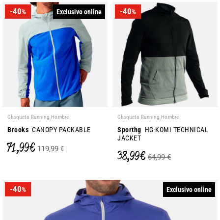
-40
-40
Exclusivo online
%
%
Chaqueta Running Hombre
Chaqueta Running Hombre
Brooks
CANOPY PACKABLE
Sporthg
HG-KOMI TECHNICAL
JACKET
71,99 €
119,99 €
38,99 €
64,99 €
-40
Exclusivo online
%