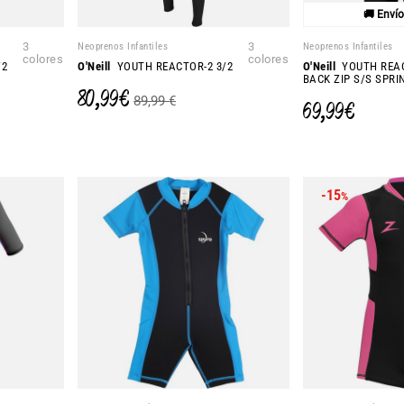
🚚 Enví
3
Neoprenos Infantiles
3
Neoprenos Infantiles
colores
colores
/2
O'Neill
YOUTH REACTOR-2 3/2
O'Neill
YOUTH REA
BACK ZIP S/S SPRI
80,99 €
89,99 €
69,99 €
-15
%