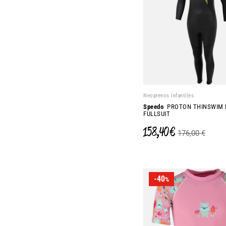
Neoprenos Infantiles
Speedo
PROTON THINSWIM 
FULLSUIT
158,40 €
176,00 €
-40
%