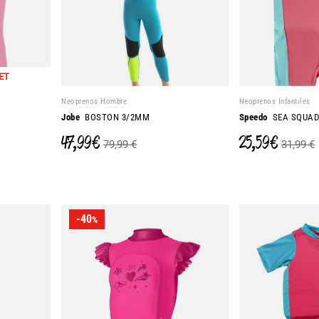
ET
Neoprenos Hombre
Neoprenos Infantiles
Jobe
BOSTON 3/2MM
Speedo
SEA SQUAD 
47,99 €
25,59 €
79,99 €
31,99 €
-40
%