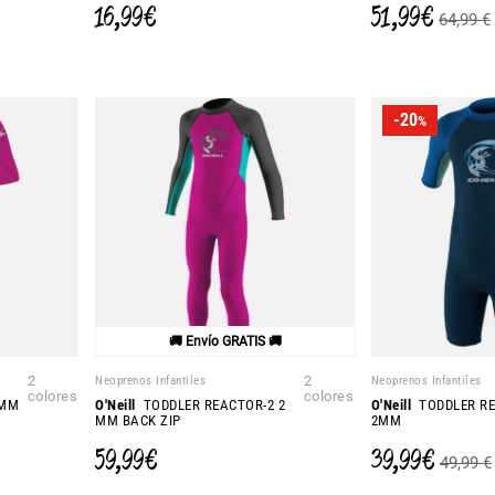
16,99 €
51,99 €
64,99 €
-20
%
🚚 Envío GRATIS 🚚
2
Neoprenos Infantiles
2
Neoprenos Infantiles
colores
colores
2MM
O'Neill
TODDLER REACTOR-2 2
O'Neill
TODDLER RE
MM BACK ZIP
2MM
59,99 €
39,99 €
49,99 €