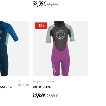
62,99 €
89,99 €
-50
%
3
Neoprenos Hombre
colores
ACTOR-2
Seafor
DELVE
13,49 €
26,99 €