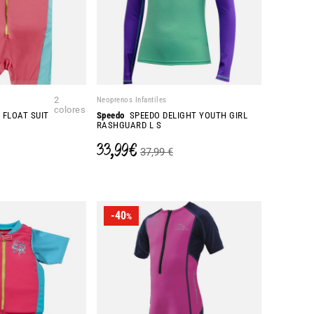
2
Neoprenos Infantiles
colores
FLOAT SUIT
Speedo
SPEEDO DELIGHT YOUTH GIRL
RASHGUARD L S
33,99 €
37,99 €
-40
%