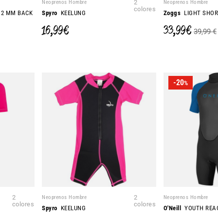
Neoprenos Hombre
2
Neoprenos Hombre
colores
 2 MM BACK
Spyro
KEELUNG
Zoggs
LIGHT SHORT
16,99 €
33,99 €
39,99 €
-20
%
2
Neoprenos Hombre
2
Neoprenos Hombre
colores
colores
Spyro
KEELUNG
O'Neill
YOUTH REA