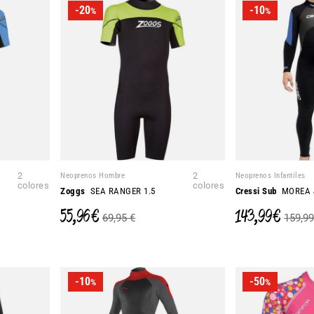
-20
-10
%
%
2
Neoprenos Hombre
2
Neoprenos Infantiles
colores
colores
Zoggs
SEA RANGER 1.5
Cressi Sub
MOREA 
55,96 €
143,99 €
69,95 €
159,99
-10
-50
%
%