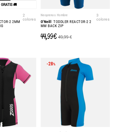
o GRATIS 🚚
2
Neoprenos Hombre
3
colores
colores
CTOR-2 2MM
O'Neill
TODDLER REACTOR-2 2
NG
MM BACK ZIP
44,99 €
49,99 €
-28
%