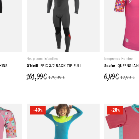
Neoprenos Infantiles
Neoprenos Hombre
KIDS
O'Neill
EPIC 3/2 BACK ZIP FULL
Seafor
QUEENSLAN
161,99 €
6,49 €
179,99 €
12,99 €
-40
-20
%
%