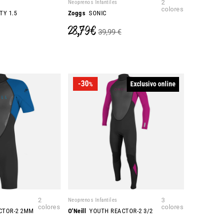
Neoprenos Infantiles
2
colores
Y 1.5
Zoggs
SONIC
28,79 €
39,99 €
-30
Exclusivo online
%
2
Neoprenos Infantiles
3
colores
colores
CTOR-2 2MM
O'Neill
YOUTH REACTOR-2 3/2