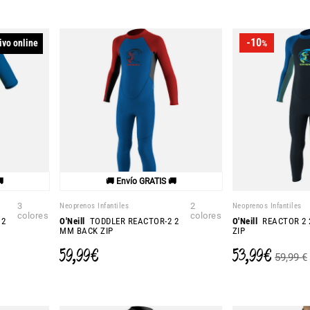
-10
ivo online
%

🚚 Envío GRATIS 🚚
3
Neoprenos Infantiles
2
Neoprenos Infantiles
colores
colores
 2
O'Neill
TODDLER REACTOR-2 2
O'Neill
REACTOR 2 
MM BACK ZIP
ZIP
59,99 €
53,99 €
59,99 €