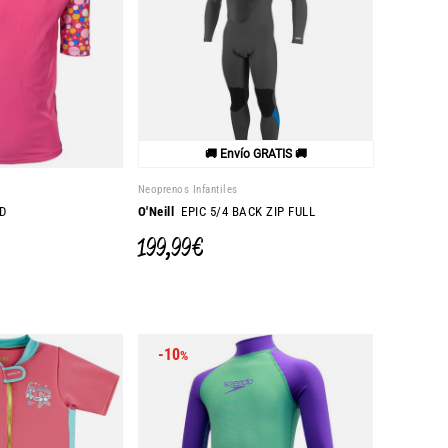
🚚 Envío GRATIS 🚚
Neoprenos Infantiles
D
O'Neill
EPIC 5/4 BACK ZIP FULL
199,99 €
-10
%