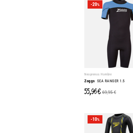
-20
%
Neoprenos Hombre
Zoggs
SEA RANGER 1.5
55,96 €
69,95 €
-10
%