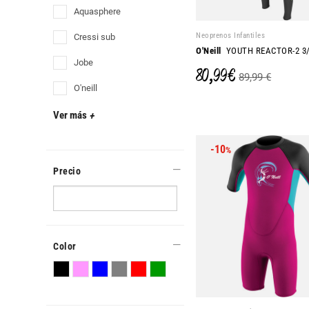
aquasphere
Neoprenos Infantiles
cressi sub
O'Neill
YOUTH REACTOR-2 3
jobe
80,99 €
89,99 €
o'neill
Ver más
+
-10
%
Precio
Color