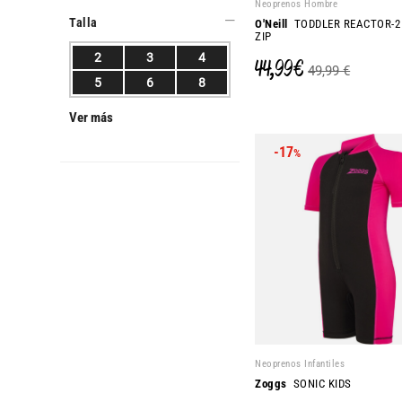
Neoprenos Hombre
Talla
O'Neill
TODDLER REACTOR-2
ZIP
2
3
4
44,99 €
49,99 €
5
6
8
Ver más
-17
%
Neoprenos Infantiles
Zoggs
SONIC KIDS