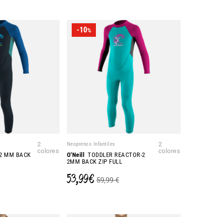
-10
%
2
Neoprenos Infantiles
2
colores
colores
2 MM BACK
O'Neill
TODDLER REACTOR-2
2MM BACK ZIP FULL
53,99 €
59,99 €