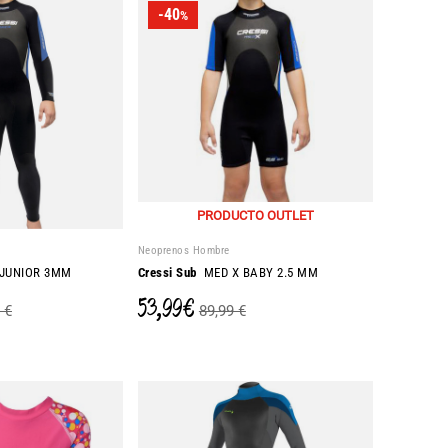
-40
%
PRODUCTO OUTLET
Neoprenos Hombre
JUNIOR 3MM
Cressi Sub
MED X BABY 2.5 MM
53,99 €
 €
89,99 €