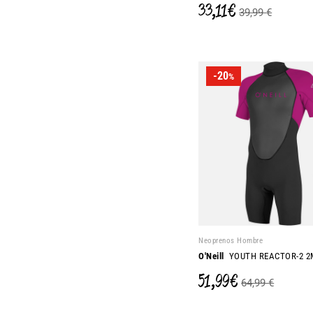
33,11 €
39,99 €
-20
%
Neoprenos Hombre
O'Neill
YOUTH REACTOR-2 
51,99 €
64,99 €