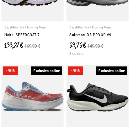
Zapatillas Trail Running Mujer
Zapatillas Trail Running Mujer
Hoka
SPEEDGOAT 7
Salomon
XA PRO 3D V9
133,27 €
93,79 €
169,99 €
149,99 €
3 colores
-40
-40
Exclusivo online
Exclusivo online
%
%