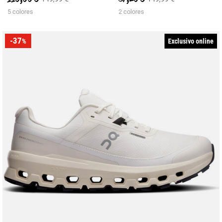
5 colores
2 colores
-37
Exclusivo online
%