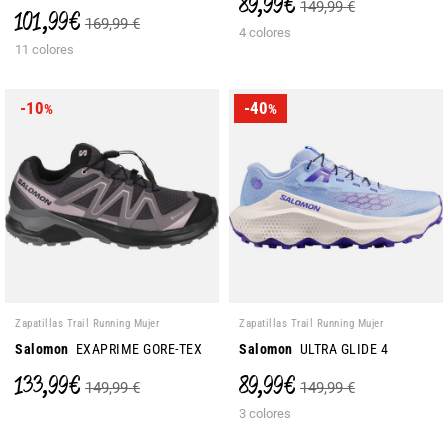
89,99 €
149,99 €
101,99 €
169,99 €
4 colores
11 colores
-10
-40
%
%
Zapatillas Trail Running Mujer
Zapatillas Trail Running Mujer
Salomon
EXAPRIME GORE-TEX
Salomon
ULTRA GLIDE 4
133,99 €
89,99 €
149,99 €
149,99 €
3 colores