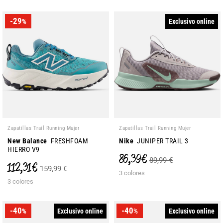
-29
Exclusivo online
%
Zapatillas Trail Running Mujer
Zapatillas Trail Running Mujer
New Balance
FRESHFOAM
Nike
JUNIPER TRAIL 3
HIERRO V9
86,39 €
89,99 €
112,31 €
159,99 €
3 colores
3 colores
-40
-40
Exclusivo online
Exclusivo online
%
%