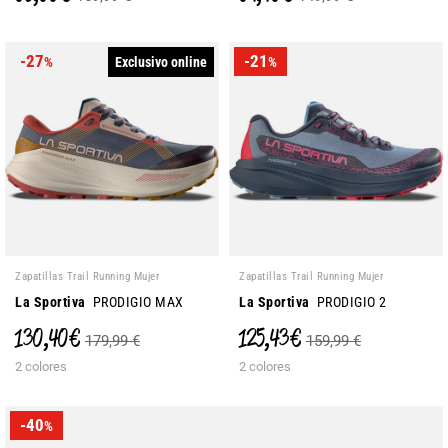
-27
-21
Exclusivo online
%
%
Zapatillas Trail Running Mujer
Zapatillas Trail Running Mujer
La Sportiva
PRODIGIO MAX
La Sportiva
PRODIGIO 2
130,40 €
125,43 €
179,99 €
159,99 €
2 colores
2 colores
-40
%