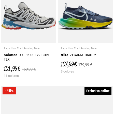
Zapatillas Trail Running Mujer
Zapatillas Trail Running Mujer
Salomon
XA PRO 3D V9 GORE-
Nike
ZEGAMA TRAIL 2
TEX
107,99 €
179,99 €
101,99 €
169,99 €
3 colores
11 colores
-40
Exclusivo online
%