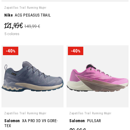
Zapatillas Trail Running Mujer
Nike
ACG PEGASUS TRAIL
121,49 €
149,99 €
5 colores
-40
-40
%
%
Zapatillas Trail Running Mujer
Zapatillas Trail Running Mujer
Salomon
XA PRO 3D V9 GORE-
Salomon
PULSAR
TEX