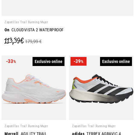
Zapatillas Trail Running Mujer
On
CLOUDVISTA 2 WATERPROOF
113,39 €
179,99 €
-33
-39
Exclusivo online
Exclusivo online
%
%
Zapatillas Trail Running Mujer
Zapatillas Trail Running Mujer
Merrell
AGILITY TRAIL
adidas
TERREX AGRAVIC 4