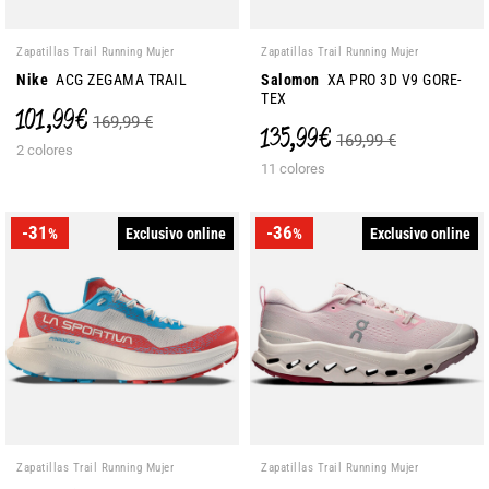
Zapatillas Trail Running Mujer
Zapatillas Trail Running Mujer
Nike
ACG ZEGAMA TRAIL
Salomon
XA PRO 3D V9 GORE-
TEX
101,99 €
169,99 €
135,99 €
169,99 €
2 colores
11 colores
-31
-36
Exclusivo online
Exclusivo online
%
%
Zapatillas Trail Running Mujer
Zapatillas Trail Running Mujer