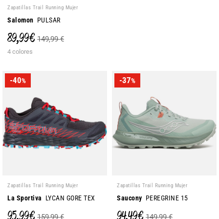
Zapatillas Trail Running Mujer
Salomon
PULSAR
89,99 €
149,99 €
4 colores
-40
-37
%
%
Zapatillas Trail Running Mujer
Zapatillas Trail Running Mujer
La Sportiva
LYCAN GORE TEX
Saucony
PEREGRINE 15
95,99 €
94,49 €
159,99 €
149,99 €