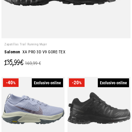
Zapatillas Trail Running Mujer
Salomon
XA PRO 3D V9 GORE-TEX
135,99 €
169,99 €
-40
-20
Exclusivo online
Exclusivo online
%
%