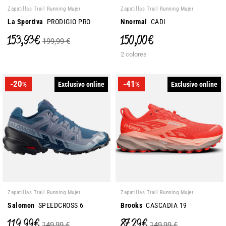
Zapatillas Trail Running Mujer
Zapatillas Trail Running Mujer
La Sportiva
PRODIGIO PRO
Nnormal
CADI
153,93 €
150,00 €
199,99 €
2 colores
-20
-41
Exclusivo online
Exclusivo online
%
%
Zapatillas Trail Running Mujer
Zapatillas Trail Running Mujer
Salomon
SPEEDCROSS 6
Brooks
CASCADIA 19
119,99 €
87,29 €
149,99 €
149,99 €