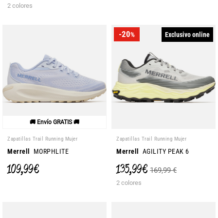
2 colores
-20
Exclusivo online
%
🚚 Envío GRATIS 🚚
Zapatillas Trail Running Mujer
Zapatillas Trail Running Mujer
Merrell
MORPHLITE
Merrell
AGILITY PEAK 6
109,99 €
135,99 €
169,99 €
2 colores