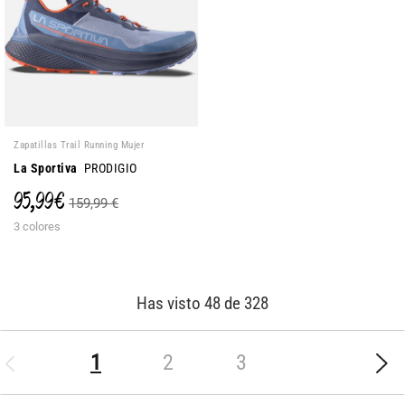
Zapatillas Trail Running Mujer
La Sportiva
PRODIGIO
95,99 €
159,99 €
3 colores
Has visto 48 de 328
(current)
1
2
3