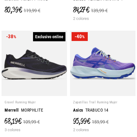
80,39 €
84,27 €
119,99 €
139,99 €
2 colores
-38
-40
Exclusivo online
%
%
Gravel Running Mujer
Zapatillas Trail Running Mujer
Merrell
MORPHLITE
Asics
TRABUCO 14
68,19 €
95,99 €
109,99 €
159,99 €
3 colores
2 colores