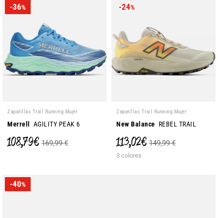
-36
-24
%
%
Zapatillas Trail Running Mujer
Zapatillas Trail Running Mujer
Merrell
AGILITY PEAK 6
New Balance
REBEL TRAIL
108,79 €
113,02 €
169,99 €
149,99 €
3 colores
-40
%