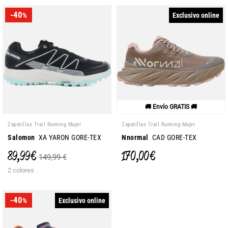
-40
Exclusivo online
%
🚚 Envío GRATIS 🚚
Zapatillas Trail Running Mujer
Zapatillas Trail Running Mujer
Salomon
XA YARON GORE-TEX
Nnormal
CAD GORE-TEX
89,99 €
170,00 €
149,99 €
2 colores
-40
Exclusivo online
%