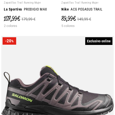
Zapatillas Trail Running Mujer
Zapatillas Trail Running Mujer
La Sportiva
PRODIGIO MAX
Nike
ACG PEGASUS TRAIL
107,99 €
89,99 €
179,99 €
149,99 €
2 colores
5 colores
-20
Exclusivo online
%