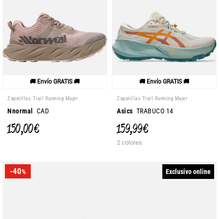
🚚 Envío GRATIS 🚚
🚚 Envío GRATIS 🚚
Zapatillas Trail Running Mujer
Zapatillas Trail Running Mujer
Nnormal
CAD
Asics
TRABUCO 14
150,00 €
159,99 €
2 colores
-40
Exclusivo online
%