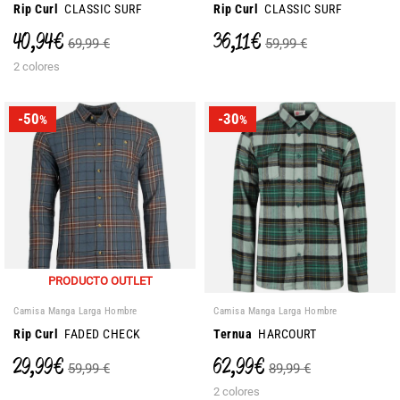
Rip Curl
CLASSIC SURF
Rip Curl
CLASSIC SURF
40,94 €
36,11 €
69,99 €
59,99 €
2 colores
-50
-30
%
%
PRODUCTO OUTLET
Camisa Manga Larga Hombre
Camisa Manga Larga Hombre
Rip Curl
FADED CHECK
Ternua
HARCOURT
29,99 €
62,99 €
59,99 €
89,99 €
2 colores