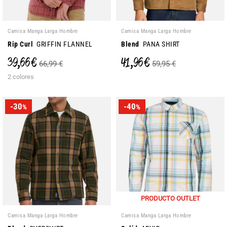
Camisa Manga Larga Hombre
Camisa Manga Larga Hombre
Rip Curl
GRIFFIN FLANNEL
Blend
PANA SHIRT
39,66 €
41,96 €
66,99 €
59,95 €
2 colores
-30
-40
%
%
PRODUCTO OUTLET
Camisa Manga Larga Hombre
Camisa Manga Larga Hombre