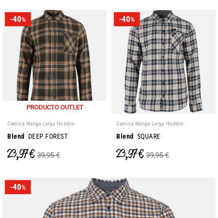
-40
-40
%
%
PRODUCTO OUTLET
Camisa Manga Larga Hombre
Camisa Manga Larga Hombre
Blend
DEEP FOREST
Blend
SQUARE
23,97 €
23,97 €
39,95 €
39,95 €
-40
%