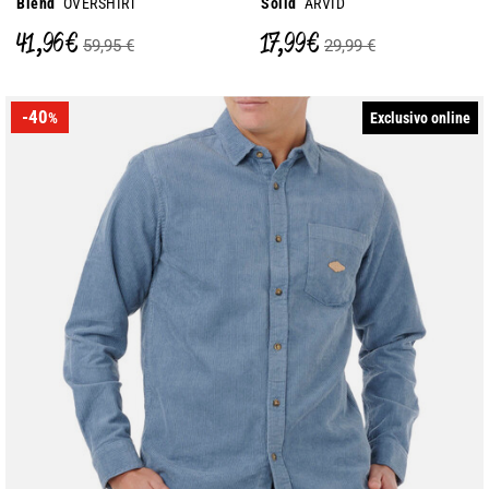
Blend
OVERSHIRT
Solid
ARVID
41,96 €
17,99 €
59,95 €
29,99 €
-40
Exclusivo online
%