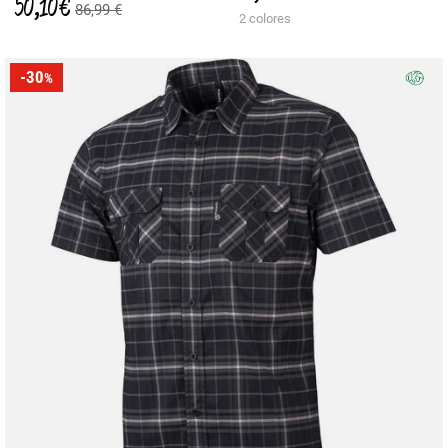
50,10 €
86,99 €
2 colores
-30
%