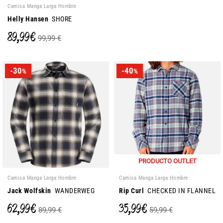
Camisa Manga Larga Hombre
Helly Hansen
SHORE
89,99 €
99,99 €
-30
-40
%
%
PRODUCTO OUTLET
Camisa Manga Larga Hombre
Camisa Manga Larga Hombre
Jack Wolfskin
WANDERWEG
Rip Curl
CHECKED IN FLANNEL
62,99 €
35,99 €
89,99 €
59,99 €