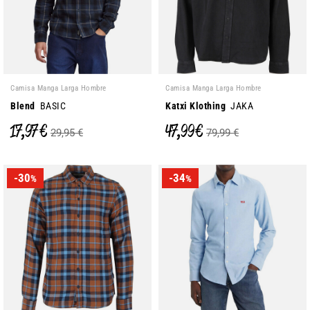
Camisa Manga Larga Hombre
Camisa Manga Larga Hombre
Blend
BASIC
Katxi Klothing
JAKA
17,97 €
47,99 €
29,95 €
79,99 €
-30
-34
%
%