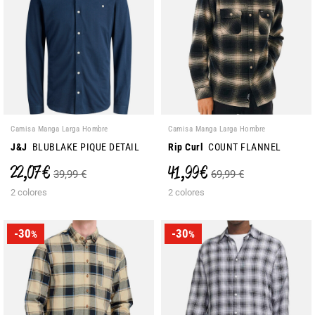
Camisa Manga Larga Hombre
Camisa Manga Larga Hombre
J&J
BLUBLAKE PIQUE DETAIL
Rip Curl
COUNT FLANNEL
22,07 €
41,99 €
39,99 €
69,99 €
2 colores
2 colores
-30
-30
%
%