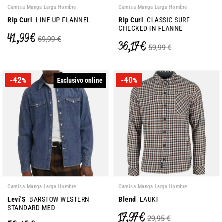
Camisa Manga Larga Hombre
Camisa Manga Larga Hombre
Rip Curl
LINE UP FLANNEL
Rip Curl
CLASSIC SURF
CHECKED IN FLANNE
41,99 €
69,99 €
36,17 €
59,99 €
-42
-40
Exclusivo online
%
%
Camisa Manga Larga Hombre
Camisa Manga Larga Hombre
Levi'S
BARSTOW WESTERN
Blend
LAUKI
STANDARD MED
17,97 €
29,95 €