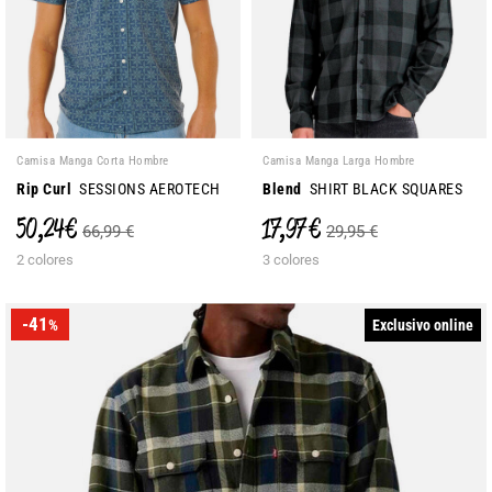
Camisa Manga Corta Hombre
Camisa Manga Larga Hombre
Rip Curl
SESSIONS AEROTECH
Blend
SHIRT BLACK SQUARES
50,24 €
17,97 €
66,99 €
29,95 €
2 colores
3 colores
-41
Exclusivo online
%