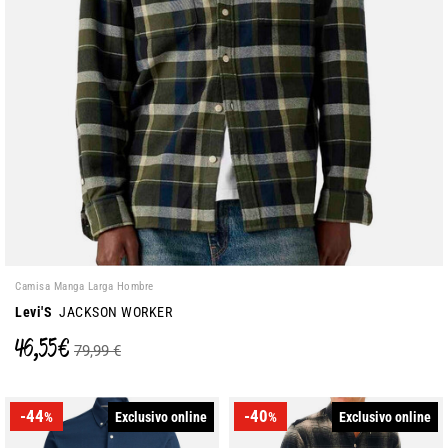
Camisa Manga Larga Hombre
Levi'S
JACKSON WORKER
46,55 €
79,99 €
-44
-40
Exclusivo online
Exclusivo online
%
%