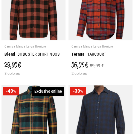
Camisa Manga Larga Hombre
Camisa Manga Larga Hombre
Blend
BHBUSTER SHIRT NOOS
Ternua
HARCOURT
29,95 €
56,06 €
89,99 €
3 colores
2 colores
-40
-30
Exclusivo online
%
%