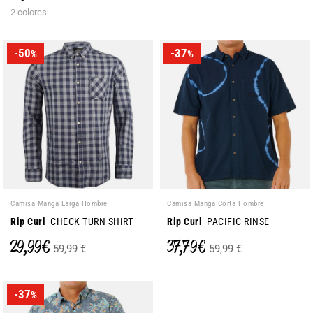
2 colores
-50
-37
%
%
Camisa Manga Larga Hombre
Camisa Manga Corta Hombre
Rip Curl
CHECK TURN SHIRT
Rip Curl
PACIFIC RINSE
29,99 €
37,79 €
59,99 €
59,99 €
-37
%