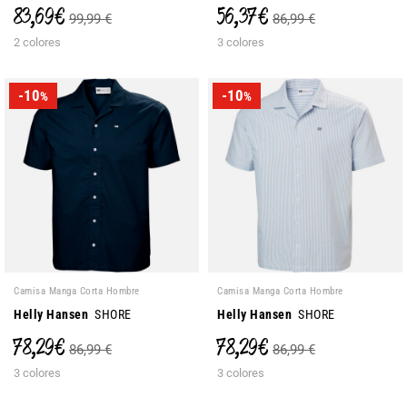
83,69 €
56,37 €
99,99 €
86,99 €
2 colores
3 colores
-10
-10
%
%
Camisa Manga Corta Hombre
Camisa Manga Corta Hombre
Helly Hansen
SHORE
Helly Hansen
SHORE
78,29 €
78,29 €
86,99 €
86,99 €
3 colores
3 colores