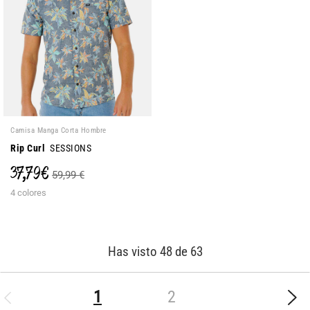
Camisa Manga Corta Hombre
Rip Curl
SESSIONS
37,79 €
59,99 €
4 colores
Has visto 48 de 63
(current)
1
2