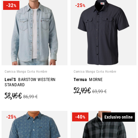
-32
-25
%
%
Camisa Manga Corta Hombre
Camisa Manga Corta Hombre
Levi'S
BARSTOW WESTERN
Ternua
MORNE
STANDARD
52,49 €
69,99 €
58,46 €
86,99 €
-25
-40
Exclusivo online
%
%