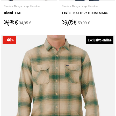
Camisa Manga Larga Hombre
Camisa Manga Larga Hombre
Blend
LAU
Levi'S
BATTERY HOUSEMARK
24,46 €
39,05 €
34,95 €
59,99 €
-40
Exclusivo online
%