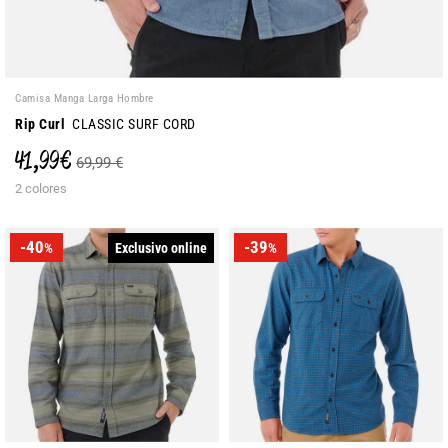
Camisa Manga Larga Hombre
Rip Curl
CLASSIC SURF CORD
41,99 €
69,99 €
2 colores
-40
-39
Exclusivo online
%
%