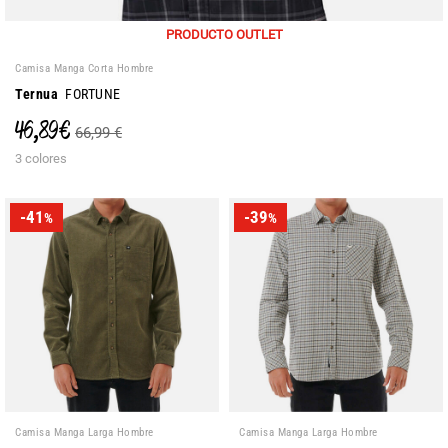
PRODUCTO OUTLET
Camisa Manga Corta Hombre
Ternua
FORTUNE
46,89 €
66,99 €
3 colores
-41
-39
%
%
Camisa Manga Larga Hombre
Camisa Manga Larga Hombre