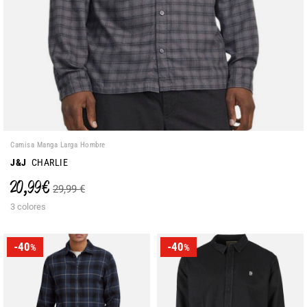
Camisa Manga Larga Hombre
J&J
CHARLIE
20,99 €
29,99 €
3 colores
-40
-40
%
%