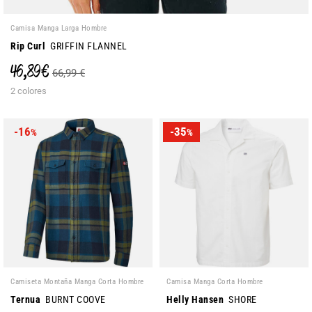
Camisa Manga Larga Hombre
Rip Curl
GRIFFIN FLANNEL
46,89 €
66,99 €
2 colores
-16
-35
%
%
Camiseta Montaña Manga Corta Hombre
Camisa Manga Corta Hombre
Ternua
BURNT COOVE
Helly Hansen
SHORE