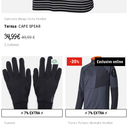
Camiseta Manga Corta Hombre
Ternua
CAPE SPEAR
34,99 €
49,99 €
2 colores
-30
Exclusivo online
%
⚡ 7% EXTRA ⚡
⚡ 7% EXTRA ⚡
Guantes
Forros Polares Montaña Hombre