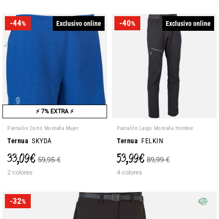
-44
-40
Exclusivo online
Exclusivo online
%
%
⚡ 7% EXTRA ⚡
Pantalón Corto Montaña Mujer
Pantalón Largo Montaña Hombre
Ternua
SKYDA
Ternua
FELKIN
33,09 €
53,99 €
59,95 €
89,99 €
2 colores
4 colores
-32
%