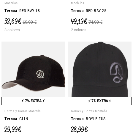
Mochilas
Mochilas
Ternua
RED BAY 18
Ternua
RED BAY 25
52,69 €
49,19 €
69,99 €
74,99 €
3 colores
2 colores
⚡ 7% EXTRA ⚡
⚡ 7% EXTRA ⚡
Gorros y Gorras Montaña
Gorros y Gorras Montaña
Ternua
GLIN
Ternua
BOYLE FUS
29,99 €
28,99 €