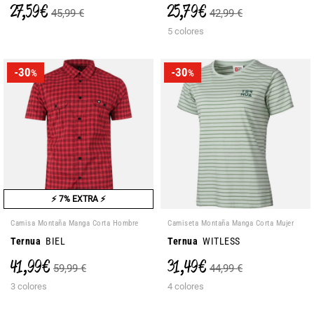
27,59 €
25,79 €
45,99 €
42,99 €
5 colores
-30
-30
%
%
⚡ 7% EXTRA ⚡
Camisa Montaña Manga Corta Hombre
Camiseta Montaña Manga Corta Mujer
Ternua
BIEL
Ternua
WITLESS
41,99 €
31,49 €
59,99 €
44,99 €
3 colores
4 colores