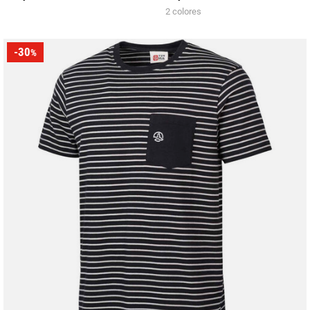
2 colores
-30
%