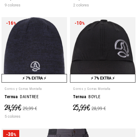
9 colores
2 colores
-16
-10
%
%
⚡ 7% EXTRA ⚡
⚡ 7% EXTRA ⚡
Gorros y Gorras Montaña
Gorros y Gorras Montaña
Ternua
DAINTREE
Ternua
BOYLE
24,99 €
25,99 €
29,99 €
28,99 €
5 colores
-30
%