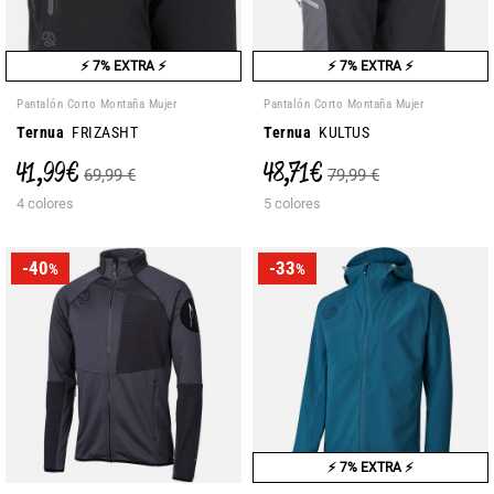
⚡ 7% EXTRA ⚡
⚡ 7% EXTRA ⚡
Pantalón Corto Montaña Mujer
Pantalón Corto Montaña Mujer
Ternua
FRIZASHT
Ternua
KULTUS
41,99 €
48,71 €
69,99 €
79,99 €
4 colores
5 colores
-40
-33
%
%
⚡ 7% EXTRA ⚡