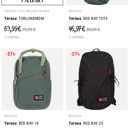
⚡ 7% EXTRA ⚡
Pantalón Corto Montaña Hombre
Mochilas
Ternua
TORLOKBMDM
Ternua
RED BAY TOTE
63,99 €
46,97 €
79,99 €
59,99 €
2 colores
3 colores
-27
-27
%
%
Mochilas
Mochilas
Ternua
RED BAY 18
Ternua
RED BAY 25