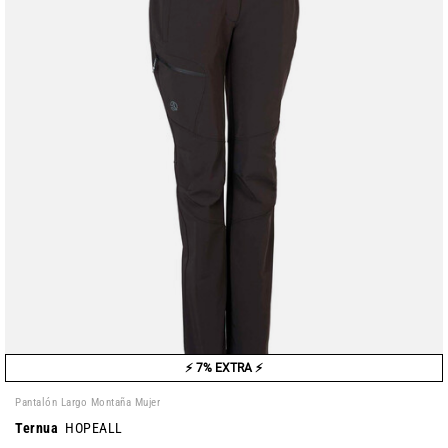
⚡ 7% EXTRA ⚡
Pantalón Largo Montaña Mujer
Ternua
HOPEALL