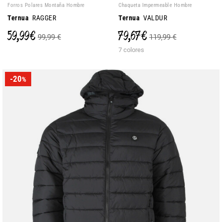
Forros Polares Montaña Hombre
Chaqueta Impermeable Hombre
Ternua
RAGGER
Ternua
VALDUR
59,99 €
79,67 €
99,99 €
119,99 €
7 colores
-20
%