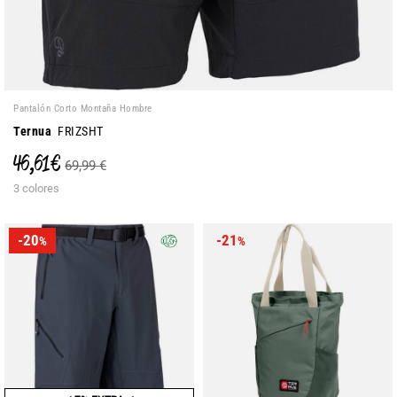
Pantalón Corto Montaña Hombre
Ternua
FRIZSHT
46,61 €
69,99 €
3 colores
-20
-21
%
%