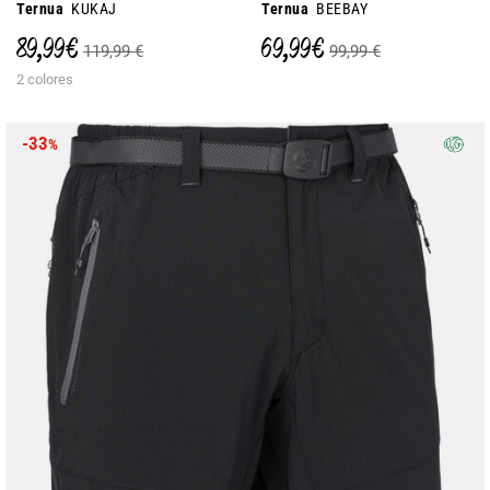
Ternua
KUKAJ
Ternua
BEEBAY
89,99 €
69,99 €
119,99 €
99,99 €
2 colores
-33
%