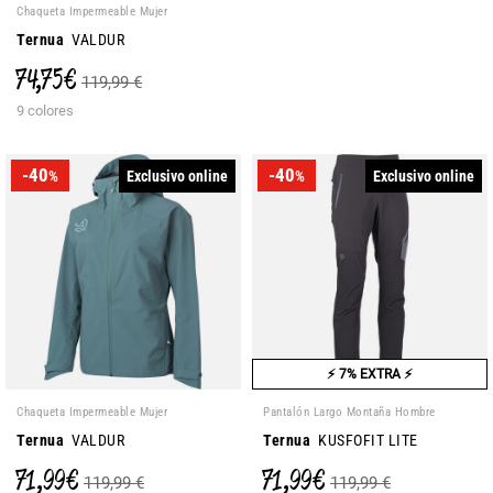
Chaqueta Impermeable Mujer
Ternua
VALDUR
74,75 €
119,99 €
9 colores
-40
-40
Exclusivo online
Exclusivo online
%
%
⚡ 7% EXTRA ⚡
Chaqueta Impermeable Mujer
Pantalón Largo Montaña Hombre
Ternua
VALDUR
Ternua
KUSFOFIT LITE
71,99 €
71,99 €
119,99 €
119,99 €