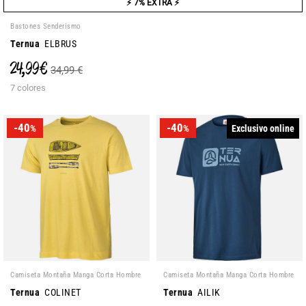
⚡ 7% EXTRA ⚡
Bastones Senderismo
Ternua
ELBRUS
24,99 €
34,99 €
7 colores
-40
-40
Exclusivo online
%
%
Camiseta Montaña Manga Corta Hombre
Camiseta Montaña Manga Corta Hombre
Ternua
COLINET
Ternua
AILIK