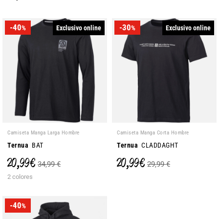
-40
-30
Exclusivo online
Exclusivo online
%
%
Camiseta Manga Larga Hombre
Camiseta Manga Corta Hombre
Ternua
BAT
Ternua
CLADDAGHT
20,99 €
20,99 €
34,99 €
29,99 €
2 colores
-40
%