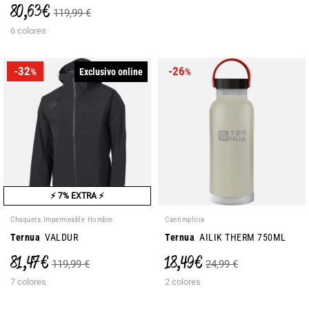
80,63 €
119,99 €
6 colores
-32
-26
Exclusivo online
%
%
⚡ 7% EXTRA ⚡
Chaqueta Impermeable Hombre
Cantimplora
Ternua
VALDUR
Ternua
AILIK THERM 750ML
81,47 €
18,49 €
119,99 €
24,99 €
7 colores
2 colores