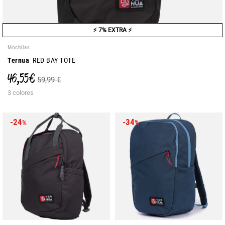
⚡ 7% EXTRA ⚡
Mochilas
Ternua
RED BAY TOTE
46,55 €
59,99 €
3 colores
-24
-34
%
%