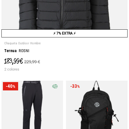
⚡ 7% EXTRA ⚡
Chaqueta Outdoor Hombre
Ternua
ROSNI
183,99 €
229,99 €
2 colores
-40
-33
%
%