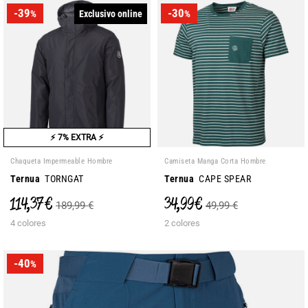
-39
-30
Exclusivo online
%
%
⚡ 7% EXTRA ⚡
Chaqueta Impermeable Hombre
Camiseta Manga Corta Hombre
Ternua
TORNGAT
Ternua
CAPE SPEAR
114,37 €
34,99 €
189,99 €
49,99 €
4 colores
2 colores
-40
%