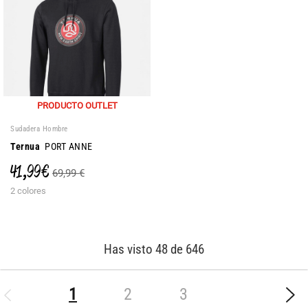
PRODUCTO OUTLET
Sudadera Hombre
Ternua
PORT ANNE
41,99 €
69,99 €
2 colores
Has visto 48 de 646
(current)
1
2
3