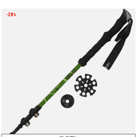
-28
%