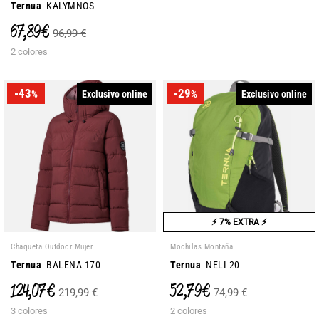
Ternua
KALYMNOS
67,89 €
96,99 €
2 colores
-43
-29
Exclusivo online
Exclusivo online
%
%
⚡ 7% EXTRA ⚡
Chaqueta Outdoor Mujer
Mochilas Montaña
Ternua
BALENA 170
Ternua
NELI 20
124,07 €
52,79 €
219,99 €
74,99 €
3 colores
2 colores