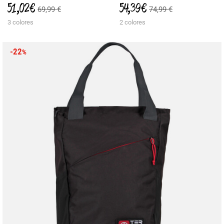
51,02 €
54,39 €
69,99 €
74,99 €
3 colores
2 colores
-22
%