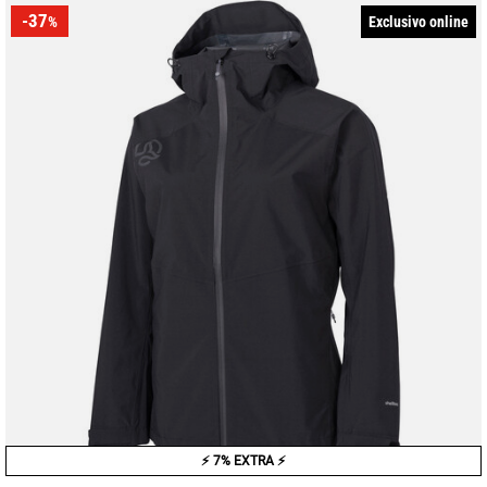
-37
Exclusivo online
%
⚡ 7% EXTRA ⚡