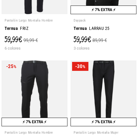
⚡ 7% EXTRA ⚡
Pantalón Largo Montaña Hombre
Daypack
Ternua
FRIZ
Ternua
LARRAU 25
59,99 €
59,99 €
99,99 €
89,99 €
6 colores
3 colores
-25
-30
%
%
⚡ 7% EXTRA ⚡
⚡ 7% EXTRA ⚡
Pantalón Largo Montaña Hombre
Pantalón Largo Montaña Mujer